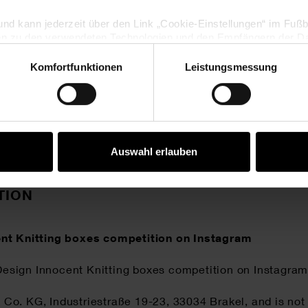
inden Sie unter
https://www.rico-design.com/rechtliches/
lig und kann jederzeit über den Link „Cookie-Einstellungen“ im Fuß
en zu den verwendeten Technologien und den Empfängern der Dat
Komfortfunktionen
Leistungsmessung
Vertrag widerrufen
Auswahl erlauben
TION
cent Knitting boxes competition on Instagram
 Design Innocent Knitting boxes competition on Instagram
o. KG, Industriestraße 19-23, 33034 Brakel, and is not 