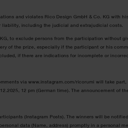
lations and violates Rico Design GmbH & Co. KG with his 
bility, including the judicial and extrajudicial costs.
 KG, to exclude persons from the participation without g
ry of the prize, especially if the participant or his comm
luded, if there are indications for incomplete or incorrec
l comments via www.instagram.com/ricorumi will take part,
7.12.2025, 12 pm (German time). The announcement of the
articipants (Instagram Posts). The winners will be notif
ersonal data (Name, address) promptly in a personal mes