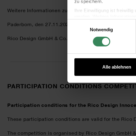
zu speichern.
Weitere Informationen zur Verarbeitung Ihrer Daten f
Ihre Einwilligung ist freiwil
werden. Weitere Information
Einwilligungsauswahl
Datenschutzerklärung.
Paderborn, den 27.11.2025
Notwendig
Impressum
Datenschutz
Rico Design GmbH & Co. KG
Alle ablehnen
PARTICIPATION CONDITIONS COMPETI
Participation conditions for the Rico Design Inno
These participation conditions are valid for the Rico
The competition is organised by Rico Design GmbH & C