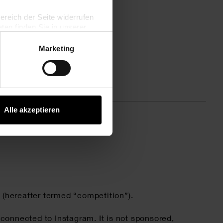
datenschutz/
.
bereich der Seite widerrufen
en finden Sie in unserer
Marketing
Alle akzeptieren
 (hereafter termed “competition”).
connected to Instagram. It is not sponsored,