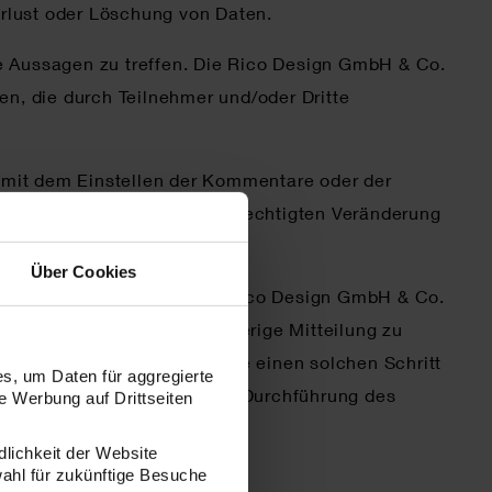
erlust oder Löschung von Daten.
te Aussagen zu treffen. Die Rico Design GmbH & Co.
en, die durch Teilnehmer und/oder Dritte
 mit dem Einstellen der Kommentare oder der
ermedien oder bei der unberechtigten Veränderung
r Dritte.
Über Cookies
aren sind gegenüber der Rico Design GmbH & Co.
em Ermessen und ohne vorherige Mitteilung zu
falls eingetretene Umstände einen solchen Schritt
s, um Daten für aggregierte
urchführung oder geänderter Durchführung des
 Werbung auf Drittseiten
dlichkeit der Website
wahl für zukünftige Besuche
ist ausgeschlossen.