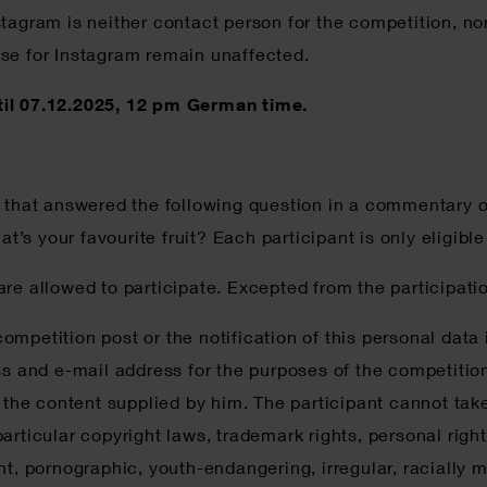
tagram is neither contact person for the competition, nor
se for Instagram remain unaffected.
til 07.12.2025, 12 pm German time.
ts that answered the following question in a commentary
s your favourite fruit? Each participant is only eligibl
are allowed to participate. Excepted from the participa
mpetition post or the notification of this personal data
nd e-mail address for the purposes of the competition – 
r the content supplied by him. The participant cannot ta
n particular copyright laws, trademark rights, personal ri
t, pornographic, youth-endangering, irregular, racially mo