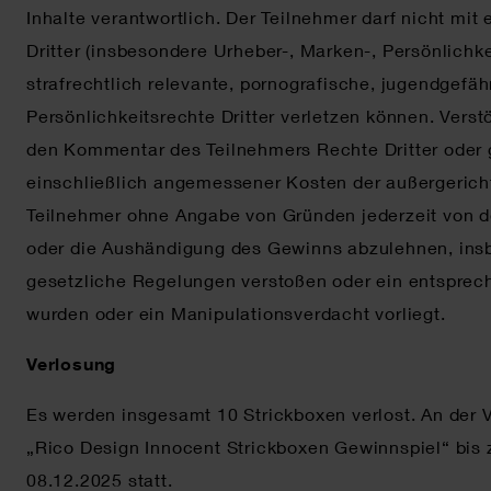
Inhalte verantwortlich. Der Teilnehmer darf nicht m
Dritter (insbesondere Urheber-, Marken-, Persönlichk
strafrechtlich relevante, pornografische, jugendgefä
Persönlichkeitsrechte Dritter verletzen können. Ver
den Kommentar des Teilnehmers Rechte Dritter oder g
einschließlich angemessener Kosten der außergerich
Teilnehmer ohne Angabe von Gründen jederzeit von 
oder die Aushändigung des Gewinns abzulehnen, ins
gesetzliche Regelungen verstoßen oder ein entspre
wurden oder ein Manipulationsverdacht vorliegt.
Verlosung
Es werden insgesamt 10 Strickboxen verlost. An der
„Rico Design Innocent Strickboxen Gewinnspiel“ bis 
08.12.2025 statt.