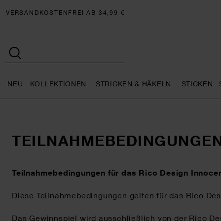
VERSANDKOSTENFREI AB 34,99 €
NEU
KOLLEKTIONEN
STRICKEN & HÄKELN
STICKEN
Neu general.openMenu
Kollektionen general.openMe
Stricken 
TEILNAHMEBEDINGUNGEN
Teilnahmebedingungen für das Rico Design Innoce
Diese Teilnahmebedingungen gelten für das Rico Des
Das Gewinnspiel wird ausschließlich von der Rico Des