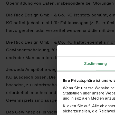
Übermittlung von Daten, insbesondere bei Störungen
Die Rico Design GmbH & Co. KG ist stets bemüht, ein
KG haftet jedoch nicht für Fehlaussagen (z. B. irrtü
hervorgerufen oder verbreitet werden und die mit 
Die Rico Design GmbH & Co. KG haftet ebenfalls nic
Gewinnentscheidung, für Diebstahl oder die Zerstör
und/oder Manipulation der Daten in den Systemen un
Zustimmung
Jedwede Ansprüche wegen des Ausschlusses vom Gew
KG ausgeschlossen. Die Rico Design GmbH & Co. KG 
Ihre Privatsphäre ist uns wi
beenden, zu unterbrechen oder zu ändern und/oder di
Wenn Sie unsere Website bes
erforderlich machen und dieser für die Teilnehmer 
Statistiken über unsere Web
und in sozialen Medien anzu
Gewinnspiels sind ausgeschlossen.
Klicken Sie auf „Alle ablehn
sicherzustellen, die Reichwe
Das Gewinnspiel (einschließlich dieser Teilnahmebe