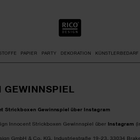
STOFFE
PAPIER
PARTY
DEKORATION
KÜNSTLERBEDARF
nu
& Häkeln general.openMenu
Sticken general.openMenu
Stoffe general.openMenu
Papier general.openMenu
Party general.openMenu
Dekoration gen
 GEWINNSPIEL
nt Strickboxen Gewinnspiel über Instagram
ign Innocent Strickboxen Gewinnspiel über
Instagram
(
ign GmbH & Co. KG, Industriestraße 19-23, 33034 Brakel, 