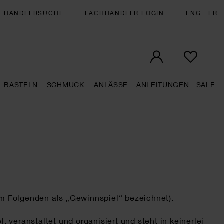
HÄNDLERSUCHE
FACHHÄNDLER LOGIN
ENG
FR
BASTELN
SCHMUCK
ANLÄSSE
ANLEITUNGEN
SALE
eral.openMenu
Künstlerbedarf general.openMenu
Basteln general.openMenu
Schmuck general.openMenu
Anlässe general.op
Anleit
S
im Folgenden als „Gewinnspiel“ bezeichnet).
veranstaltet und organisiert und steht in keinerlei