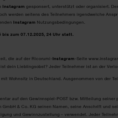
on
Instagram
gesponsert, unterstützt oder organisiert. 
 noch werden seitens des Teilnehmers irgendwelche Ans
ltenden
Instagram
Nutzungsbedingungen.
bis zum 07.12.2025, 24 Uhr statt.
teil, die auf der Ricorumi-
Instagram
-Seite www.instagra
st dein Lieblingsobst? Jeder Teilnehmer ist an der Ver
e mit Wohnsitz in Deutschland. Ausgenommen von der Te
ntar auf den Gewinnspiel-POST bzw. Mitteilung seiner p
gn GmbH & Co. KG seinen Namen, seine Anschrift und se
igung und Gewinnzustellung – verwendet. Jeder Teilnehme