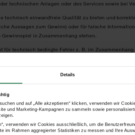
 der technischen Anlagen oder des Services sowie bei V
e technisch einwandfreie Qualität zu bieten und korrek
mliche Aussagen zum Gewinn) oder für falsche Information
dem Gewinnspiel in Zusammenhang stehen.
ht für technisch bedingte Fehler z. B. im Zusammenhang
ung der die Daten speichernden Systeme und/oder Speich
d/oder auf den Speichermedien durch die Teilnehmer ode
Details
innspiel und der Sperrung oder Löschung von Komment
behält sich das Recht vor, das Gewinnspiel nach eigen
chtig
e Teilnahmebedingungen und/oder die Preise zu ändern, 
uchen und auf „Alle akzeptieren“ klicken, verwenden wir Cookie
zumutbar ist. Ansprüche auf Schadenersatz wegen Nichtd
site und Marketing-Kampagnen zu sammeln sowie personalisierte
zeigen.
en“, verwenden wir Cookies ausschließlich, um die Benutzerfreun
ite im Rahmen aggregierter Statistiken zu messen und Ihre Aus
dingungen) unterliegt deutschem Recht. Der Rechtsweg 