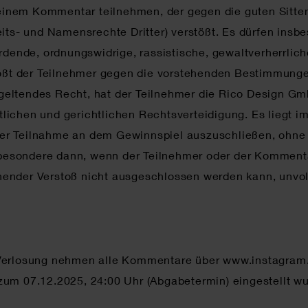
it einem Kommentar teilnehmen, der gegen die guten Sitt
eits- und Namensrechte Dritter) verstößt. Es dürfen ins
hrdende, ordnungswidrige, rassistische, gewaltverherrlic
stößt der Teilnehmer gegen die vorstehenden Bestimmung
eltendes Recht, hat der Teilnehmer die Rico Design Gm
tlichen und gerichtlichen Rechtsverteidigung. Es liegt
der Teilnahme an dem Gewinnspiel auszuschließen, ohn
besondere dann, wenn der Teilnehmer oder der Komment
chender Verstoß nicht ausgeschlossen werden kann, unv
 Verlosung nehmen alle Kommentare über www.instagram.
zum 07.12.2025, 24:00 Uhr (Abgabetermin) eingestellt w