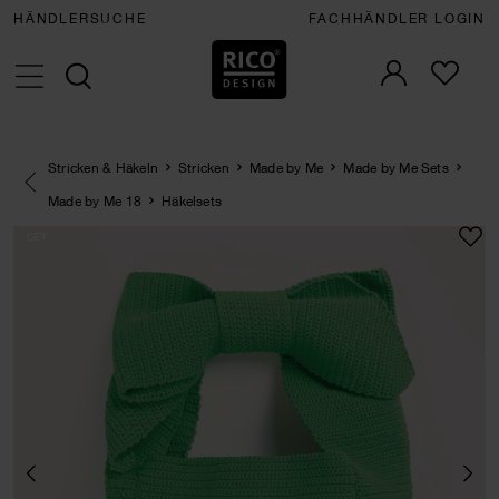
HÄNDLERSUCHE
FACHHÄNDLER LOGIN
Stricken & Häkeln
Stricken
Made by Me
Made by Me Sets
Eine Kategorie zurück navigieren
Made by Me 18
Häkelsets
SET