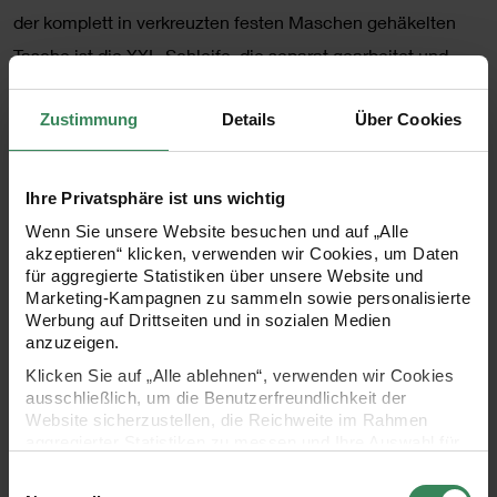
der komplett in verkreuzten festen Maschen gehäkelten
Tasche ist die XXL-Schleife, die separat gearbeitet und
zum Schluss aufgenäht wird.
Zustimmung
Details
Über Cookies
Größe
Ihre Privatsphäre ist uns wichtig
Wenn Sie unsere Website besuchen und auf „Alle
Onesize (32x40cm)
akzeptieren“ klicken, verwenden wir Cookies, um Daten
für aggregierte Statistiken über unsere Website und
Marketing-Kampagnen zu sammeln sowie personalisierte
Werbung auf Drittseiten und in sozialen Medien
Material
anzuzeigen.
-
Fashion Jersey
Klicken Sie auf „Alle ablehnen“, verwenden wir Cookies
ausschließlich, um die Benutzerfreundlichkeit der
Farbe 1: 15 Knäuel
Website sicherzustellen, die Reichweite im Rahmen
aggregierter Statistiken zu messen und Ihre Auswahl für
- Anleitungsheft „Made by Me Nr. 18“
zukünftige Besuche zu speichern.
Einwilligungsauswahl