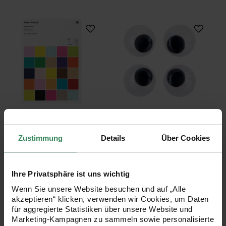
Paper Poetry Bastelblock Super Multi Colours A3
Wackelaugen klas
Paper Poetry Bastelblock
Wackelaugen klassisch
Super Multi Colours A3 20
35mm 4 Stück
Blatt
Zustimmung
Details
Über Cookies
15,99 €
3,29 €
Inhalt:
2,49 qm
(6,42 € / 1 qm)
Ihre Privatsphäre ist uns wichtig
Wenn Sie unsere Website besuchen und auf „Alle
akzeptieren“ klicken, verwenden wir Cookies, um Daten
Paper Poetry Bastelblock Super Rainbow Colour
DIY Set Basteln für
für aggregierte Statistiken über unsere Website und
Marketing-Kampagnen zu sammeln sowie personalisierte