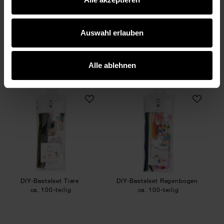
DIY Set Ausmalen für Kinder
Maske Katzengesicht weiß
18x17cm
Auswahl erlauben
49,99 €
5,29 €
Alle ablehnen
DIY-Bastelset Tiere
DIY-Bastelset Re
DIY-Bastelset Tiere
DIY-Bastelset Regenbogen
ca. 100-teilig
ca. 100-teilig