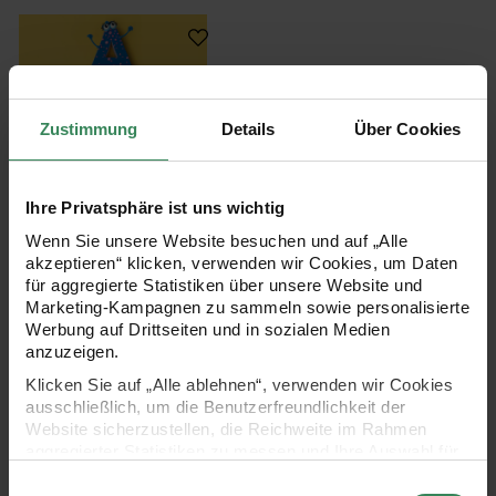
Bastelanleitung Pappbuchstaben mit Super Fluf
Zustimmung
Details
Über Cookies
Ihre Privatsphäre ist uns wichtig
Bastelanleitung
Pappbuchstaben mit Super
Wenn Sie unsere Website besuchen und auf „Alle
Fluffy
akzeptieren“ klicken, verwenden wir Cookies, um Daten
für aggregierte Statistiken über unsere Website und
Marketing-Kampagnen zu sammeln sowie personalisierte
Werbung auf Drittseiten und in sozialen Medien
Gratis
anzuzeigen.
Klicken Sie auf „Alle ablehnen“, verwenden wir Cookies
ausschließlich, um die Benutzerfreundlichkeit der
PAPPBUCHSTABEN & PAPPZAHLEN: DEKO-
Website sicherzustellen, die Reichweite im Rahmen
aggregierter Statistiken zu messen und Ihre Auswahl für
HIGHLIGHTS MIT 3D-EFFEKT
Pappbuchstaben und
zukünftige Besuche zu speichern.
Einwilligungsauswahl
Pappzahlen
begeistern als praktische Deko-Highlights, die