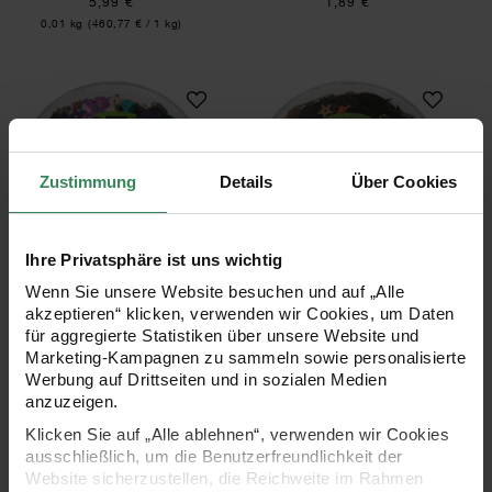
5,99 €
1,89 €
Inhalt:
0,01 kg
(460,77 € / 1 kg)
Pailletten Mix Disco mehrfarbig 55g
Pailletten Mix We
Zustimmung
Details
Über Cookies
Ihre Privatsphäre ist uns wichtig
Pailletten Mix Disco
Pailletten Mix Weihnachten
Wenn Sie unsere Website besuchen und auf „Alle
mehrfarbig 55g
rot-grün 55g
akzeptieren“ klicken, verwenden wir Cookies, um Daten
für aggregierte Statistiken über unsere Website und
Marketing-Kampagnen zu sammeln sowie personalisierte
Werbung auf Drittseiten und in sozialen Medien
9,49 €
9,49 €
anzuzeigen.
Inhalt:
Inhalt:
0,06 kg
(172,55 € / 1 kg)
0,06 kg
(172,55 € / 1 kg)
Klicken Sie auf „Alle ablehnen“, verwenden wir Cookies
ausschließlich, um die Benutzerfreundlichkeit der
Website sicherzustellen, die Reichweite im Rahmen