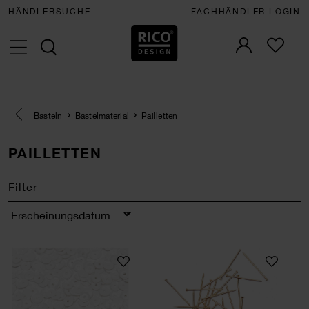
HÄNDLERSUCHE
FACHHÄNDLER LOGIN
Eine Kategorie zurück navigieren
Basteln
Bastelmaterial
Pailletten
PAILLETTEN
Filter
Sortierung
Paillettenschüssel 7mm 6g
Pailletten-Nadeln