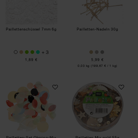
Paillettenschüssel 7mm 6g
Pailletten-Nadeln 30g
+ 3
1,89 €
5,99 €
Inhalt:
0,03 kg
(199,67 € / 1 kg)
Pailletten-Set Ohrring-Mix 14g
Pailletten Mix gol
Pailletten-Set Ohrring-Mix
Pailletten Mix gold 55g