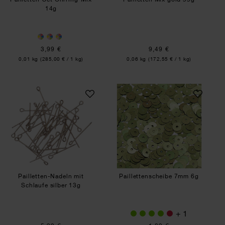
14g
3,99 €
9,49 €
Inhalt:
Inhalt:
0,01 kg
(285,00 € / 1 kg)
0,06 kg
(172,55 € / 1 kg)
Pailletten-Nadeln mit Schlaufe silber 13g
Paillettenscheib
Pailletten-Nadeln mit
Paillettenscheibe 7mm 6g
Schlaufe silber 13g
+ 1