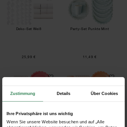
Deko-Set Weiß
Party-Set Punkte Mint
25,99 €
11,49 €
Party-Set Weiß/Neon Pink
Party-Set Weiß/N
Zustimmung
Details
Über Cookies
Ihre Privatsphäre ist uns wichtig
Wenn Sie unsere Website besuchen und auf „Alle
Party-Set Weiß/Neon Pink
Party-Set Weiß/Neon Rot