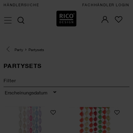
HÄNDLERSUCHE
FACHHÄNDLER LOGIN
Eine Kategorie zurück navigieren
Party
Partysets
PARTYSETS
Filter
Sortierung
Krepp-Girlande gedreht La Vie en Rose Mix
Krepp-Girlande