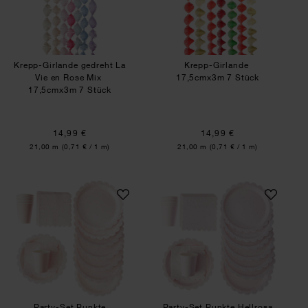
Krepp-Girlande gedreht La
Krepp-Girlande
Vie en Rose Mix
17,5cmx3m 7 Stück
17,5cmx3m 7 Stück
14,99 €
14,99 €
Inhalt:
Inhalt:
21,00 m
(0,71 € / 1 m)
21,00 m
(0,71 € / 1 m)
Party-Set Punkte Puder/Pink
Party-Set Punkte 
Party-Set Punkte
Party-Set Punkte Hellrosa