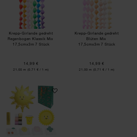
Krepp-Girlande gedreht
Krepp-Girlande gedreht
Regenbogen Klassik Mix
Blüten Mix
17,5cmx3m 7 Stück
17,5cmx3m 7 Stück
14,99 €
14,99 €
Inhalt:
Inhalt:
21,00 m
(0,71 € / 1 m)
21,00 m
(0,71 € / 1 m)
Party Set Everybody Loves The Sunshine