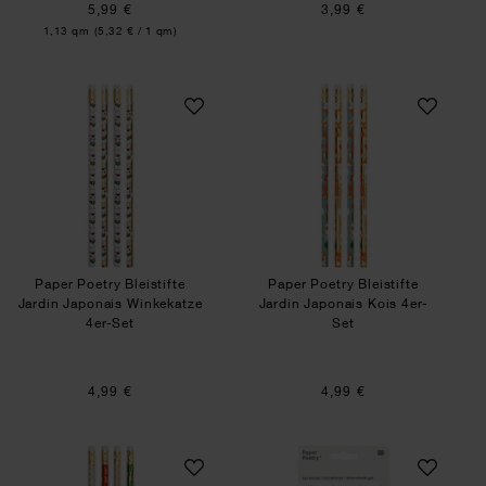
5,99 €
3,99 €
Inhalt:
1,13 qm
(5,32 € / 1 qm)
Paper Poetry Bleistifte Jardin Japonais Winkeka
Paper Poetry Bleis
Paper Poetry Bleistifte
Paper Poetry Bleistifte
Jardin Japonais Winkekatze
Jardin Japonais Kois 4er-
4er-Set
Set
4,99 €
4,99 €
Paper Poetry Bleistifte Jardin Japonais grafisch 
Paper Poetry Gels