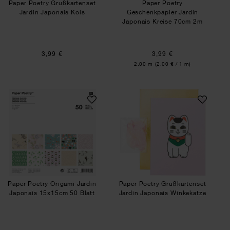
Paper Poetry Grußkartenset
Paper Poetry
Jardin Japonais Kois
Geschenkpapier Jardin
Japonais Kreise 70cm 2m
3,99 €
3,99 €
Inhalt:
2,00 m
(2,00 € / 1 m)
Paper Poetry Origami Jardin Japonais 15x15cm 
Paper Poetry Gruß
Paper Poetry Origami Jardin
Paper Poetry Grußkartenset
Japonais 15x15cm 50 Blatt
Jardin Japonais Winkekatze