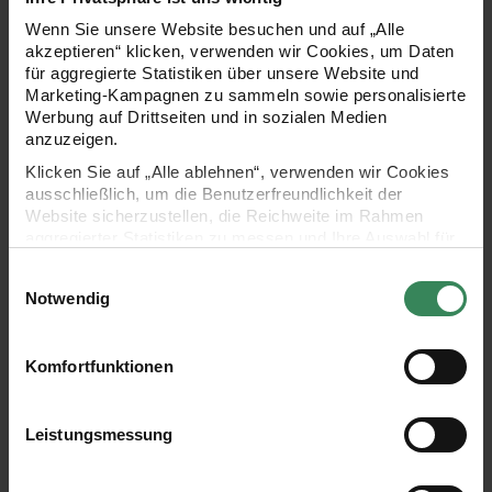
Wenn Sie unsere Website besuchen und auf „Alle
Paper Poetry Gelsticker
Paper Poetry Sticker Jardin
akzeptieren“ klicken, verwenden wir Cookies, um Daten
Jardin Japonais
Japonais Katzen 32 Stück
für aggregierte Statistiken über unsere Website und
Winkekatzen
Marketing-Kampagnen zu sammeln sowie personalisierte
Werbung auf Drittseiten und in sozialen Medien
anzuzeigen.
3,79 €
3,79 €
Klicken Sie auf „Alle ablehnen“, verwenden wir Cookies
ausschließlich, um die Benutzerfreundlichkeit der
Paper Poetry Sticker Jardin Japonais Winkekatz
Paper Poetry Gelst
Website sicherzustellen, die Reichweite im Rahmen
aggregierter Statistiken zu messen und Ihre Auswahl für
zukünftige Besuche zu speichern.
Einwilligungsauswahl
Ihre Einwilligung ist freiwillig und kann jederzeit über den
Notwendig
Link „Cookie-Einstellungen“ im Fußbereich der Seite
widerrufen werden. Weitere Informationen zu den
verwendeten Technologien und den Empfängern der
Komfortfunktionen
Daten finden Sie in unserer Datenschutzerklärung.
Paper Poetry Sticker Jardin
Paper Poetry Gelsticker
Impressum
Datenschutz
Vertrag widerrufen
Japonais Winkekatzen 22
Jardin Japonais Kois &
Leistungsmessung
Stück
Lotus