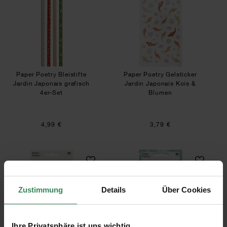
Paper Poetry Bleistifte
Paper Poetry Gelsticker
Jardin Japonais grafisch
Jardin Japonais Kois &
4er-Set
Blumen
4,99 €
3,79 €
Paper Poetry Gelsticker Jardin Japonais Winkek
Paper Poetry Stic
Zustimmung
Details
Über Cookies
Ihre Privatsphäre ist uns wichtig