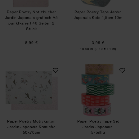
Paper Poetry Notizbücher
Paper Poetry Tape Jardin
Jardin Japonais grafisch A5
Japonais Kois 1,5cm 10m
punktkariert 40 Seiten 2
Stück
8,99 €
3,99 €
Inhalt:
10,00 m
(0,40 € / 1 m)
Paper Poetry Motivkarton Jardin Japonais Kran
Paper Poetry Tape
Paper Poetry Motivkarton
Paper Poetry Tape Set
Jardin Japonais Kraniche
Jardin Japonais
50x70cm
5-teilig