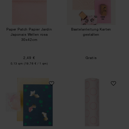
Paper Patch Papier Jardin
Bastelanleitung Karten
Japonais Wellen rosa
gestalten
30x42cm
2,49 €
Gratis
Inhalt:
0,13 qm
(19,76 € / 1 qm)
Paper Poetry Grußkartenset Jardin Japonais Koi
Paper Poetry Ges