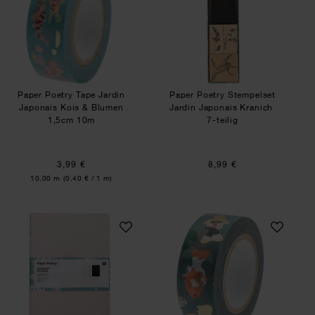
Paper Poetry Tape Jardin
Paper Poetry Stempelset
Japonais Kois & Blumen
Jardin Japonais Kranich
1,5cm 10m
7-teilig
3,99 €
8,99 €
Inhalt:
10,00 m
(0,40 € / 1 m)
Paper Poetry Notizbücher Jardin Japonais grafis
Paper Poetry Tape