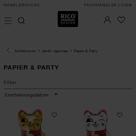
HÄNDLERSUCHE
FACHHÄNDLER LOGIN
Eine Kategorie zurück navigieren
Kollektionen
Jardin Japonais
Papier & Party
PAPIER & PARTY
Filter
Sortierung
Folienballon Winkekatze gold 36x70cm
Folienballon Win