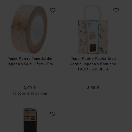
Paper Poetry Tape Jardin Japonais Grid 1,5cm 
Paper Poetry Papi
Paper Poetry Tape Jardin
Paper Poetry Papiertüten
Japonais Grid 1,5cm 10m
Jardin Japonais Kraniche
18x21cm 2 Stück
3,99 €
3,99 €
Inhalt:
10,00 m
(0,40 € / 1 m)
Paper Poetry Stempelset Jardin Japonais Winke