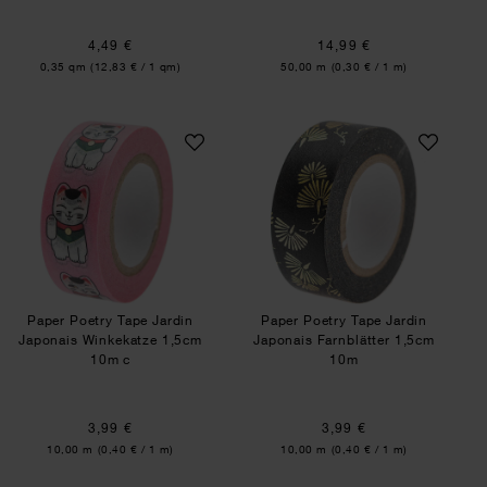
4,49 €
14,99 €
Inhalt:
Inhalt:
0,35 qm
(12,83 € / 1 qm)
50,00 m
(0,30 € / 1 m)
Paper Poetry Tape Jardin Japonais Winkekatze
Paper Poetry Tape
Paper Poetry Tape Jardin
Paper Poetry Tape Jardin
Japonais Winkekatze 1,5cm
Japonais Farnblätter 1,5cm
10m c
10m
3,99 €
3,99 €
Inhalt:
Inhalt:
10,00 m
(0,40 € / 1 m)
10,00 m
(0,40 € / 1 m)