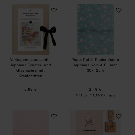
Vorlagenmappe Jardin Japonais Fenster- und Gla
Paper Patch Papie
Vorlagenmappe Jardin
Paper Patch Papier Jardin
Japonais Fenster- und
Japonais Kois & Blumen
Glasmalerei mit
30x42cm
Kreidestiften
6,99 €
2,49 €
Inhalt:
0,13 qm
(19,76 € / 1 qm)
Paper Patch Papier Jardin Japonais Wellen ros
Bastelanleitung K