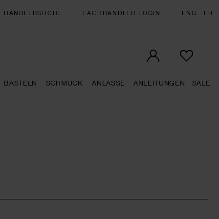
HÄNDLERSUCHE
FACHHÄNDLER LOGIN
ENG
FR
BASTELN
SCHMUCK
ANLÄSSE
ANLEITUNGEN
SALE
eral.openMenu
Künstlerbedarf general.openMenu
Basteln general.openMenu
Schmuck general.openMenu
Anlässe general.op
Anleit
S