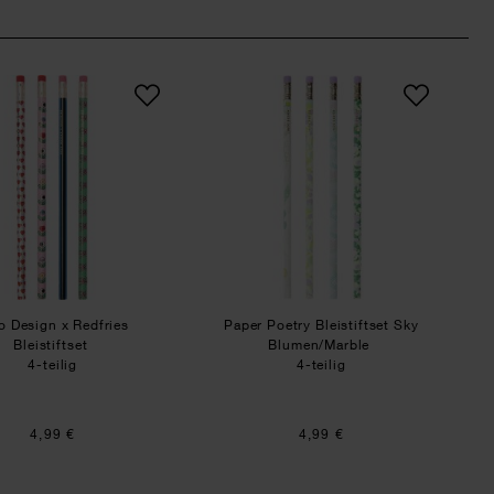
k
the Meadow Gräser Schwarz 4 Stück
Rico Design x Redfries Bleistiftset
Paper Poetry Bleistif
o Design x Redfries
Paper Poetry Bleistiftset Sky
Bleistiftset
Blumen/Marble
4-teilig
4-teilig
4,99 €
4,99 €