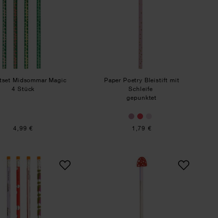
iftset Midsommar Magic
Paper Poetry Bleistift mit
4 Stück
Schleife
gepunktet
4,99 €
1,79 €
 Shrooom Big Reds
Paper Poetry Bleistift-Set Shrooom Big Shroomies
Paper Poetry Bleistift 