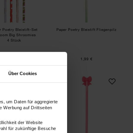
 Poetry Bleistift-Set
Paper Poetry Bleistift Fliegenpilz
ooom Big Shroomies
4 Stück
4,99 €
1,99 €
Über Cookies
Schleife Dunkelgrün
Paper Poetry Bleistift mit Schleife Gold
Paper Poetry Bleistift
s, um Daten für aggregierte
 Werbung auf Drittseiten
dlichkeit der Website
wahl für zukünftige Besuche