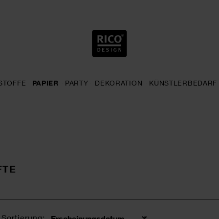
STOFFE
PAPIER
PARTY
DEKORATION
KÜNSTLERBEDARF
nu
& Häkeln general.openMenu
Sticken general.openMenu
Stoffe general.openMenu
Papier general.openMenu
Party general.openMenu
Dekoration gen
FTE
Sortierung: