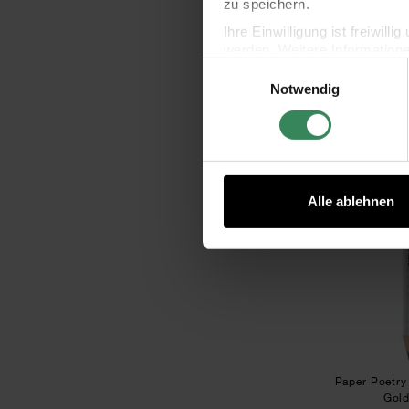
zu speichern.
Ihre Einwilligung ist freiwil
Paper Poetr
Schlei
werden. Weitere Information
Einwilligungsauswahl
Datenschutzerklärung.
Notwendig
Impressum
Datenschutz
1
Alle ablehnen
Paper Poetry 
Gold