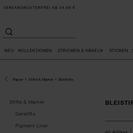
VERSANDKOSTENFREI AB 34,99 €
NEU
KOLLEKTIONEN
STRICKEN & HÄKELN
STICKEN
Neu general.openMenu
Kollektionen general.openMe
Stricken 
Eine Kategorie zurück navigieren
Papier
Stifte & Marker
Bleistifte
BLEISTI
Stifte & Marker
Gelstifte
Pigment Liner
40
Artikel