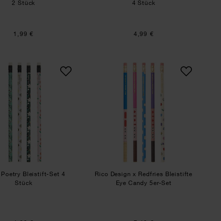
2 Stück
4 Stück
1,99 €
4,99 €
 Futschikato Blumen
Paper Poetry Bleistift-Set 4 Stück
Rico Design x Redfrie
Poetry Bleistift-Set 4
Rico Design x Redfries Bleistifte
Stück
Eye Candy 5er-Set