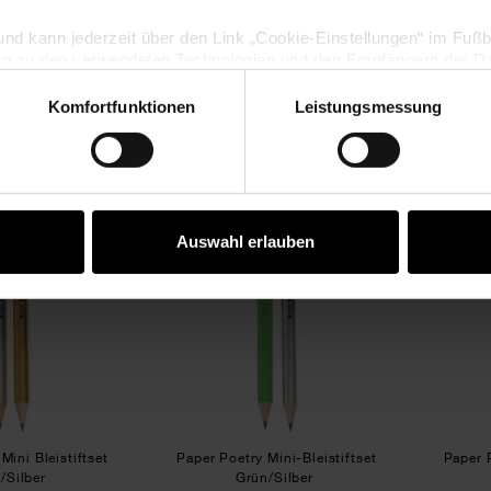
lig und kann jederzeit über den Link „Cookie-Einstellungen“ im Fuß
y Bleistift mit
Paper Poetry Bleistift mit
Pape
fe Silber
Schleife Dunkelgrün
en zu den verwendeten Technologien und den Empfängern der Dat
Komfortfunktionen
Leistungsmessung
Vertrag widerrufen
,79 €
1,79 €
Paper Poetry Mini Bleistiftset Gold/Silber
Paper Poetry Mini-Bleistifts
Auswahl erlauben
Mini Bleistiftset
Paper Poetry Mini-Bleistiftset
Paper P
/Silber
Grün/Silber