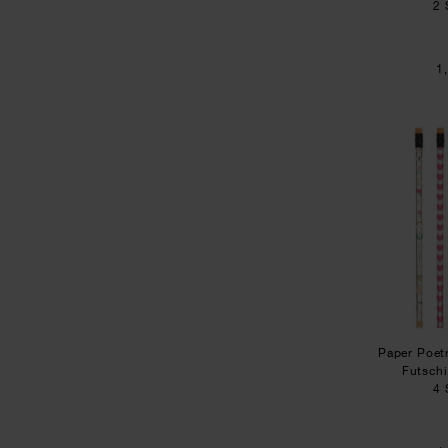
2 
1
Paper Poetr
Futschi
4 