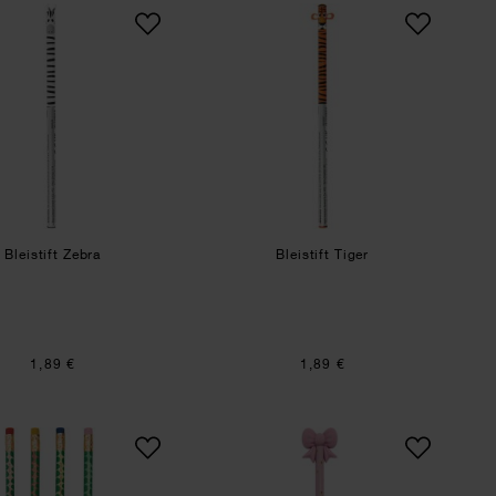
Bleistift Zebra
Bleistift Tiger
Bleistift Zebra
Bleistift Tiger
1,89 €
1,89 €
 Weihnachtsmarkt
Bleistiftset Midsommar Magic
Paper Poetry Bleistift