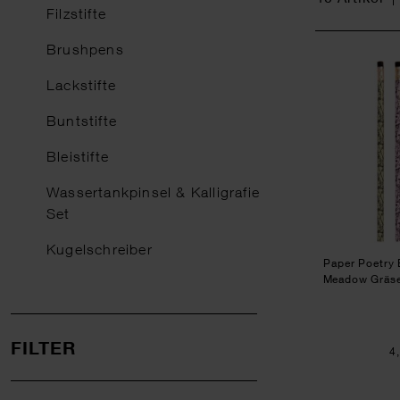
Filzstifte
Brushpens
NEU
Lackstifte
Buntstifte
Bleistifte
Wassertankpinsel & Kalligrafie
Set
Kugelschreiber
Paper Poetry B
Meadow Gräser
FILTER
4