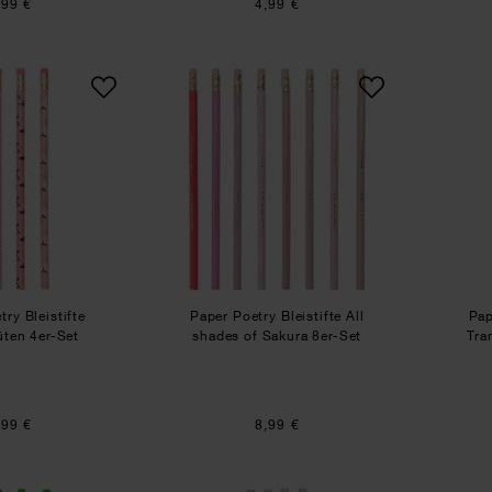
,99 €
4,99 €
Paper Poetry Bleistifte Kirschblüten 4er-Set
Paper Poetry Bleistifte All
ry Bleistifte
Paper Poetry Bleistifte All
Pap
üten 4er-Set
shades of Sakura 8er-Set
Tra
,99 €
8,99 €
Paper Poetry Bleistifte Acid Leo 4er-Set
Paper Poetry Bleistifte mi