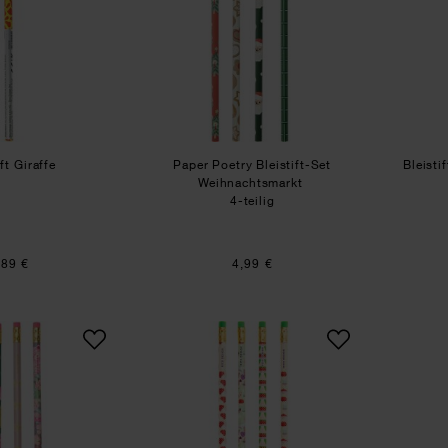
ift Giraffe
Paper Poetry Bleistift-Set
Bleist
Weihnachtsmarkt
4-teilig
,89 €
4,99 €
Paper Poetry Bleistiftset La Vie en Rose
Paper Poetry Bleistift-Set