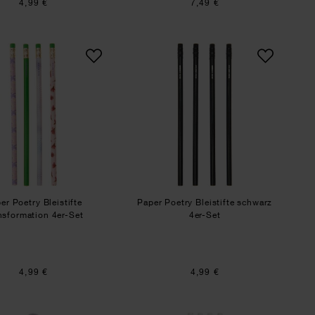
4,99 €
7,49 €
 shades of Sakura 8er-Set
Paper Poetry Bleistifte Transformation 4er-Set
Paper Poetry Bleistif
er Poetry Bleistifte
Paper Poetry Bleistifte schwarz
nsformation 4er-Set
4er-Set
4,99 €
4,99 €
t Radiergummi 4 Stück
Paper Poetry Bleistift mit Pompon
Paper Poetry Bleistif