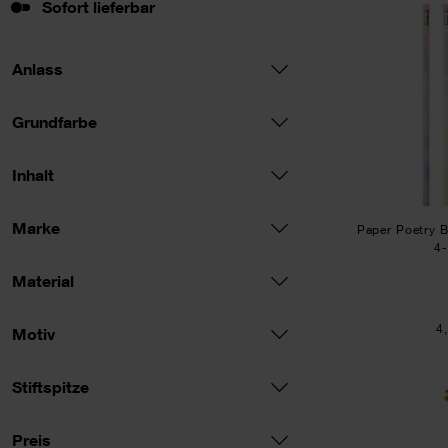
Sofort lieferbar
Sofort lieferbar
Anlass
Grundfarbe
Inhalt
Marke
Paper Poetry B
4-
Material
4
Motiv
Stiftspitze
Preis
Preis