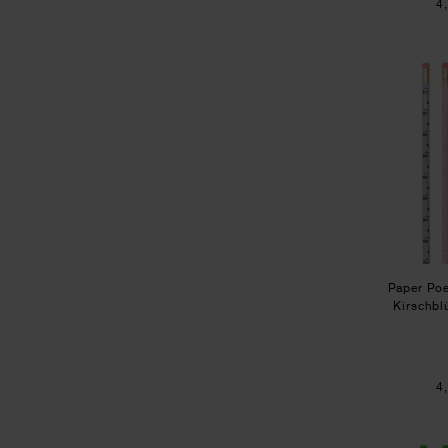
4
Paper Poet
Kirschbl
4