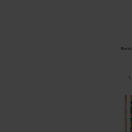
Bleist
1