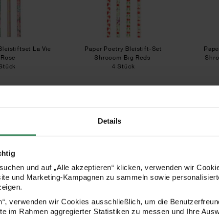
leistiftset La Vie
Paper Poetry Bleistift-Set
Paper
 Rose
Shrooom Big Reds
Shr
Stück
4 Stück
,99 €
4,99 €
Details
Paper Poetry Bleistift mit Schleife Silber
Paper Poetry Bleistift mit 
chtig
uchen und auf „Alle akzeptieren“ klicken, verwenden wir Cookie
site und Marketing-Kampagnen zu sammeln sowie personalisierte
zeigen.
en“, verwenden wir Cookies ausschließlich, um die Benutzerfreun
ite im Rahmen aggregierter Statistiken zu messen und Ihre Aus