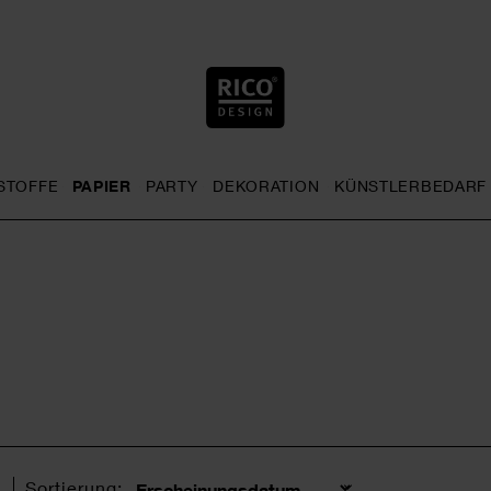
STOFFE
PAPIER
PARTY
DEKORATION
KÜNSTLERBEDARF
nu
& Häkeln general.openMenu
Sticken general.openMenu
Stoffe general.openMenu
Papier general.openMenu
Party general.openMenu
Dekoration gen
l
Sortierung: