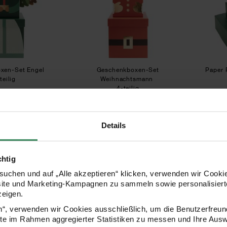
xen-Set Engel
Geschenkboxen-Set
Paper 
teilig
Weihnachtsmann
4-teilig
,99 €
14,99 €
Details
Seidenpapier Raster Grün 4m
Geschenktüte Weihnachtsm
chtig
uchen und auf „Alle akzeptieren“ klicken, verwenden wir Cookie
site und Marketing-Kampagnen zu sammeln sowie personalisierte
zeigen.
en“, verwenden wir Cookies ausschließlich, um die Benutzerfreun
ite im Rahmen aggregierter Statistiken zu messen und Ihre Aus