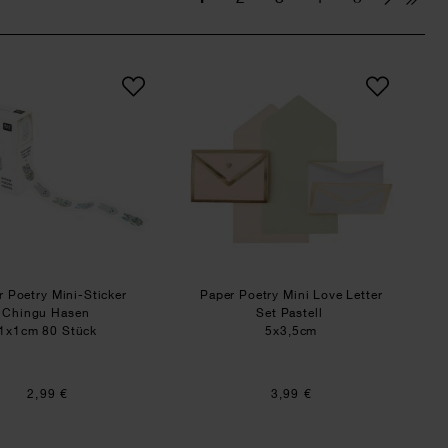
en pastell 5 Stück
Paper Poetry Mini-Sticker Chingu Hasen
Paper Poetry Mini Love
r Poetry Mini-Sticker
Paper Poetry Mini Love Letter
Chingu Hasen
Set Pastell
1x1cm 80 Stück
5x3,5cm
2,99 €
3,99 €