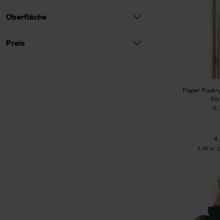
Oberfläche
Preis
Preis
Paper Poetr
St
0
4
Inhalt:
2,00 m
(