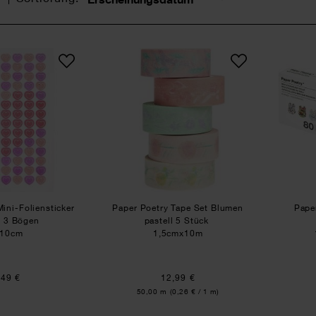
Sortierung
Paper Poetry Mini-Foliensticker Herzen 3 Bögen
Paper Poetry Tape Set Blum
ini-Foliensticker
Paper Poetry Tape Set Blumen
Pape
n 3 Bögen
pastell 5 Stück
x10cm
1,5cmx10m
,49 €
12,99 €
Inhalt:
50,00 m
(0,26 € / 1 m)