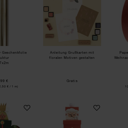
y Geschenkfolie
Anleitung Grußkarten mit
Pape
ruktur
floralen Motiven gestalten
Weihnac
,7x2m
,99 €
Gratis
In
2,50 € / 1 m)
1
Geschenkboxen-Set Engel
Geschenkboxen-Set Weih