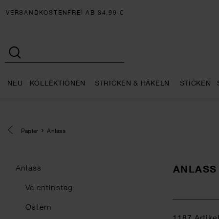
VERSANDKOSTENFREI AB 34,99 €
NEU
KOLLEKTIONEN
STRICKEN & HÄKELN
STICKEN
Neu general.openMenu
Kollektionen general.openMe
Stricken 
Eine Kategorie zurück navigieren
Papier
Anlass
ANLASS
Anlass
Valentinstag
Ostern
1187
Artike