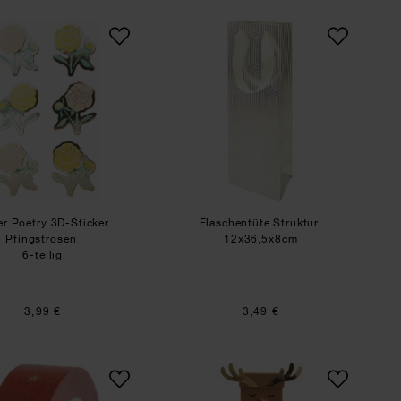
olle Blumen
Paper Poetry 3D-Sticker Pfingstrosen
Flaschentüte Struktur
r Poetry 3D-Sticker
Flaschentüte Struktur
Pfingstrosen
12x36,5x8cm
6-teilig
3,99 €
3,49 €
oralen Motiven gestalten
Paper Poetry Tape Sterne Weihnachtsmarkt Rostrot/Gol
Geschenkboxen-Set R