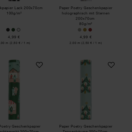
kpapier Lack 200x70cm
Paper Poetry Geschenkpapier
100g/m²
holographisch mit Sternen
200x70cm
80g/m²
4,99 €
4,99 €
nhalt:
Inhalt:
,00 m
(2,50 € / 1 m)
2,00 m
(2,50 € / 1 m)
pier Weihnachtsgebäck 200x70cm
Paper Poetry Geschenkpapier Weihnachtsmarkt 200x7
Paper Poetry Gesch
Poetry Geschenkpapier
Paper Poetry Geschenkpapier
achtsmarkt 200x70cm
Tannenbäume 200x70cm