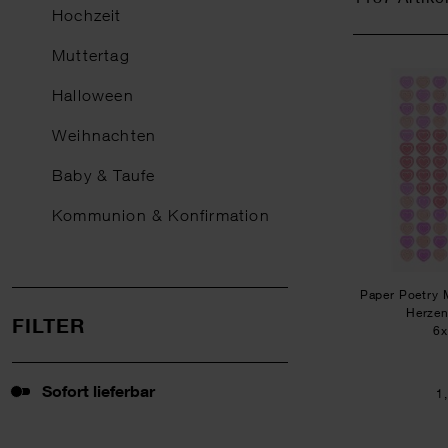
Hochzeit
Muttertag
Halloween
Weihnachten
Baby & Taufe
Kommunion & Konfirmation
Paper Poetry M
Herze
FILTER
6
Sofort lieferbar
Sofort lieferbar
1