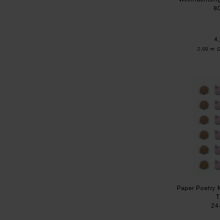
8
4
Inhalt:
2,00 m
(
Paper Poetry M
T
24-