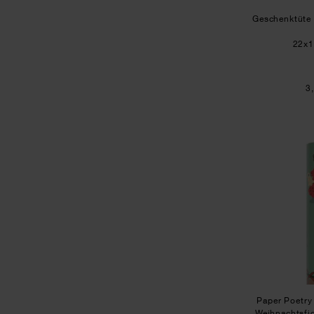
Geschenktüte
22x
3
Paper Poetry
Weihnachtsf