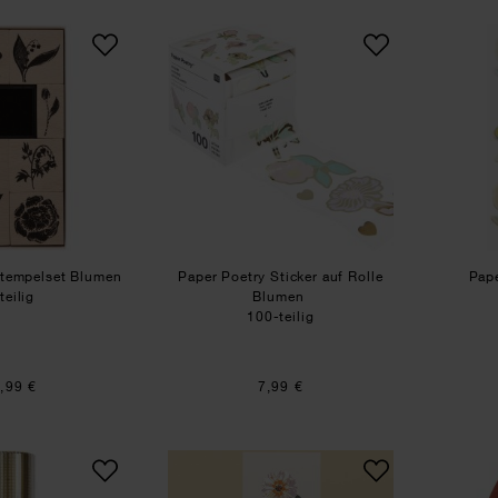
Paper Poetry Stempelset Blumen
Paper Poetry Sticker auf R
Stempelset Blumen
Paper Poetry Sticker auf Rolle
Pape
teilig
Blumen
100-teilig
,99 €
7,99 €
Paper Poetry Geschenkfolie Struktur
Anleitung Grußkarten mit fl