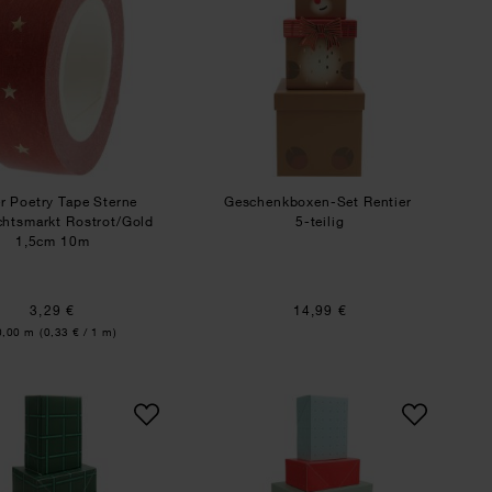
r Poetry Tape Sterne
Geschenkboxen-Set Rentier
htsmarkt Rostrot/Gold
5-teilig
1,5cm 10m
3,29 €
14,99 €
halt:
0,00 m
(0,33 € / 1 m)
nachtsmann
Paper Poetry Papierschachtel Set Raster
Paper Poetry Papiersc