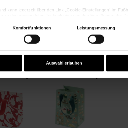
lig und kann jederzeit über den Link „Cookie-Einstellungen“ im Fuß
en zu den verwendeten Technologien und den Empfängern der Dat
 Raster Grün 4m
Geschenktüte Weihnachtsmarkt
Geschen
8g/m²
L
Komfortfunktionen
Leistungsmessung
Vertrag widerrufen
26x32x12cm
,99 €
4,49 €
2,40 € / 1 qm)
Auswahl erlauben
Geschenktüte Marmor Rot/Weiß S
Geschenktüte Weihnachts