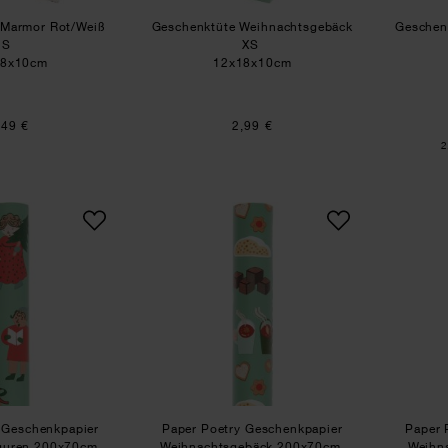
 Marmor Rot/Weiß
Geschenktüte Weihnachtsgebäck
Geschen
S
XS
18x10cm
12x18x10cm
,49 €
2,99 €
I
2
Paper Poetry Geschenkpapier Weihnachtsfiguren 200x70cm
Paper Poetry Geschenkpa
 Geschenkpapier
Paper Poetry Geschenkpapier
Paper 
iguren 200x70cm
Weihnachtsgebäck 200x70cm
Weihn