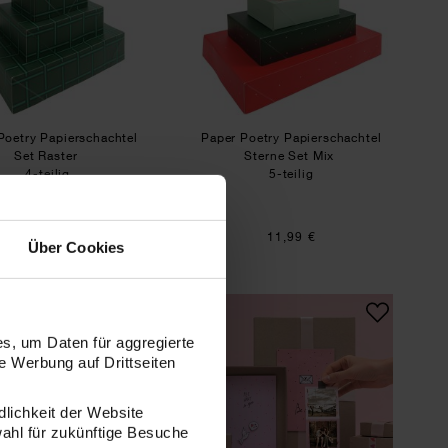
Poetry Papierschachtel
Paper Poetry Papierschachtel
Set Raster
Sterne Set Mix
4-teilig
5-teilig
6,99 €
11,99 €
Über Cookies
arkt L
Geschenktüte Weihnachtsfiguren M
Bastelanleitung Foto
s, um Daten für aggregierte
 Werbung auf Drittseiten
dlichkeit der Website
wahl für zukünftige Besuche