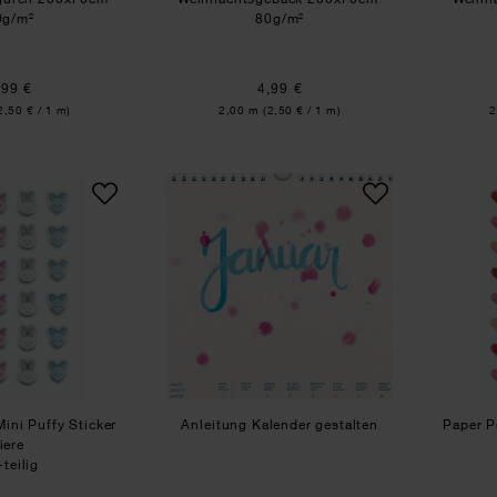
0g/m²
80g/m²
,99 €
4,99 €
Inhalt:
I
2,50 € / 1 m)
2,00 m
(2,50 € / 1 m)
2
Paper Poetry Mini Puffy Sticker Tiere
Anleitung Kalender gestalt
ini Puffy Sticker
Anleitung Kalender gestalten
Paper P
iere
teilig