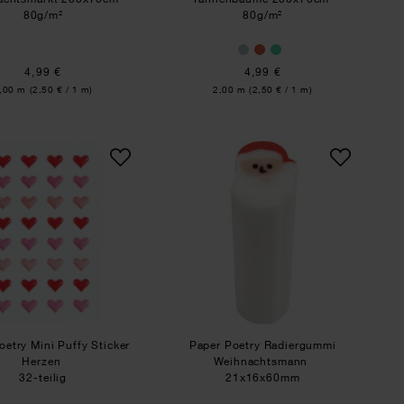
80g/m²
80g/m²
4,99 €
4,99 €
nhalt:
Inhalt:
,00 m
(2,50 € / 1 m)
2,00 m
(2,50 € / 1 m)
en
Paper Poetry Mini Puffy Sticker Herzen
Paper Poetry Radier
oetry Mini Puffy Sticker
Paper Poetry Radiergummi
Herzen
Weihnachtsmann
32-teilig
21x16x60mm