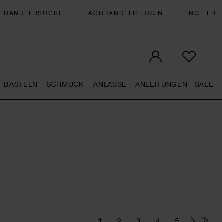
HÄNDLERSUCHE
FACHHÄNDLER LOGIN
ENG
FR
BASTELN
SCHMUCK
ANLÄSSE
ANLEITUNGEN
SALE
eral.openMenu
Künstlerbedarf general.openMenu
Basteln general.openMenu
Schmuck general.openMenu
Anlässe general.op
Anleit
S
1
2
3
4
5