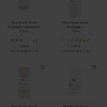
Rico Hooki Hooki
Rico Hooki Hooki
Knüpfgarn marmoriert
Knüpfgarn
6,5cm
13cm
+ 7
+ 7
1,29 €
1,49 €
Inhalt:
Inhalt:
0,07 m
(19,85 € / 1 m)
0,13 m
(11,46 € / 1 m)
Rico Hooki Hooki Knüpfgarn
Rico Hooki Hooki
Rico Hooki Hooki
Rico Hooki Hooki