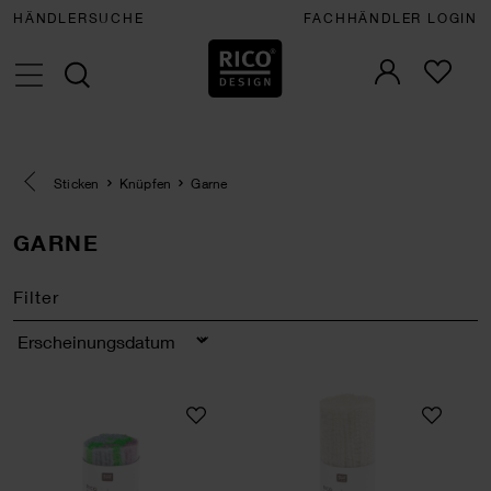
HÄNDLERSUCHE
FACHHÄNDLER LOGIN
Eine Kategorie zurück navigieren
Sticken
Knüpfen
Garne
GARNE
Filter
Sortierung
Rico Hooki Hooki Knüpfgarn marmoriert
Rico Hooki Hooki