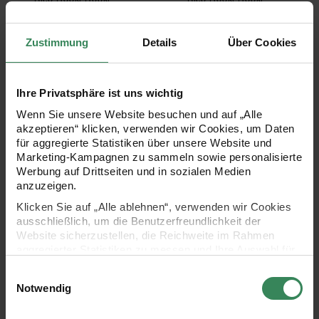
Knüpfgarn
Knüpfgarn
10cm
6,5cm
Zustimmung
Details
Über Cookies
+ 7
+ 31
1,29 €
0,99 €
Inhalt:
Inhalt:
0,10 m
(12,90 € / 1 m)
0,07 m
(15,23 € / 1 m)
Ihre Privatsphäre ist uns wichtig
Wenn Sie unsere Website besuchen und auf „Alle
Rico Hooki Hooki Knüpfgarn Off White
Anleitung Knüpfen
akzeptieren“ klicken, verwenden wir Cookies, um Daten
für aggregierte Statistiken über unsere Website und
Marketing-Kampagnen zu sammeln sowie personalisierte
Werbung auf Drittseiten und in sozialen Medien
anzuzeigen.
Klicken Sie auf „Alle ablehnen“, verwenden wir Cookies
ausschließlich, um die Benutzerfreundlichkeit der
Website sicherzustellen, die Reichweite im Rahmen
aggregierter Statistiken zu messen und Ihre Auswahl für
Rico Hooki Hooki
Anleitung Knüpfen Kissen
Knüpfgarn Off White
mit Dreiecksmuster
zukünftige Besuche zu speichern.
Einwilligungsauswahl
50g 70m
Ihre Einwilligung ist freiwillig und kann jederzeit über den
Notwendig
Link „Cookie-Einstellungen“ im Fußbereich der Seite
widerrufen werden. Weitere Informationen zu den