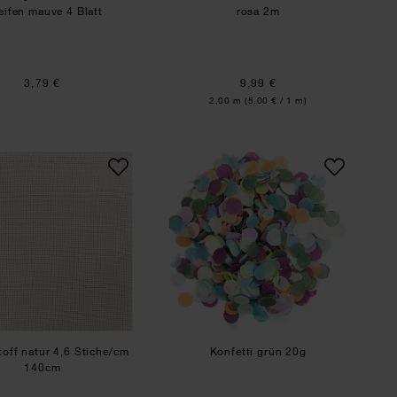
eifen mauve 4 Blatt
rosa 2m
3,79 €
9,99 €
Inhalt:
2,00 m
(5,00 € / 1 m)
senfgelb-gold 1,5cm 10m
Mönchstoff natur 4,6 Stiche/cm 140cm
Konfetti grün 20g
off natur 4,6 Stiche/cm
Konfetti grün 20g
140cm