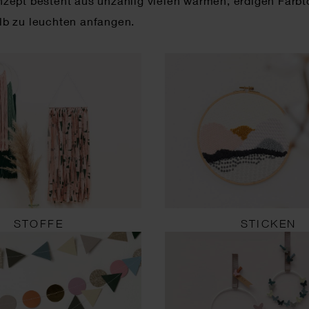
zept besteht aus unzählig vielen warmen, erdigen Farbtö
b zu leuchten anfangen.
STOFFE
STICKEN