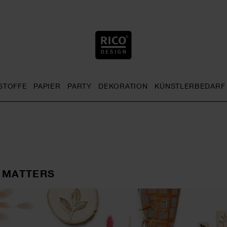
STOFFE
PAPIER
PARTY
DEKORATION
KÜNSTLERBEDARF
nu
& Häkeln general.openMenu
Sticken general.openMenu
Stoffe general.openMenu
Papier general.openMenu
Party general.openMenu
Dekoration gen
 MATTERS