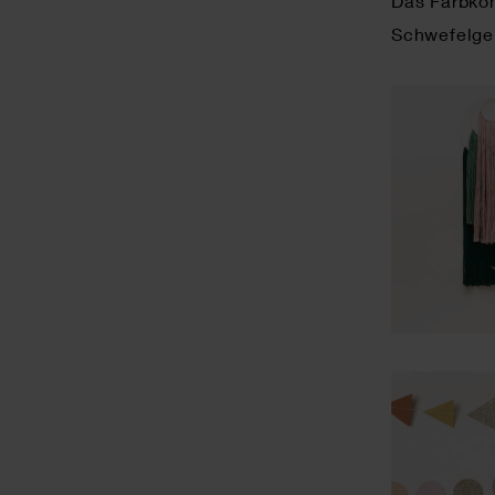
Das Farbkon
Schwefelgel