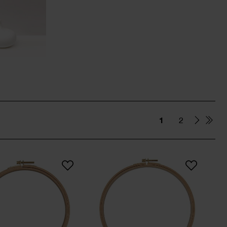
N
1
2
tück
Stickring
Stickring 21,5cm