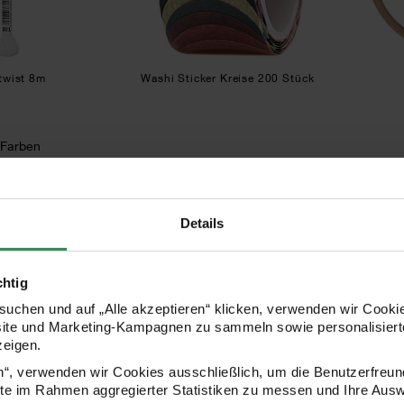
twist 8m
Washi Sticker Kreise 200 Stück
 Farben
,59 €
4,49 €
0,20 € / 1 m)
Details
Washi Sticker Blumen 200 Stück
Mönchstoff 4,6 Stiche/cm
chtig
uchen und auf „Alle akzeptieren“ klicken, verwenden wir Cookie
site und Marketing-Kampagnen zu sammeln sowie personalisierte
zeigen.
en“, verwenden wir Cookies ausschließlich, um die Benutzerfreun
ite im Rahmen aggregierter Statistiken zu messen und Ihre Aus