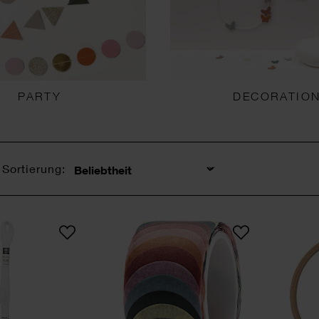
PARTY
DECORATIO
Sortierung:
Sortierung
Sticktwist 8m
Washi Sticker Kreise 200 S