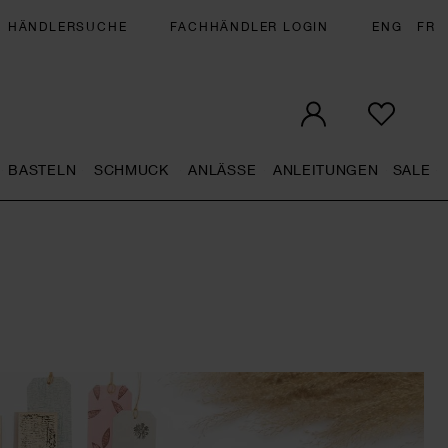
HÄNDLERSUCHE
FACHHÄNDLER LOGIN
ENG
FR
BASTELN
SCHMUCK
ANLÄSSE
ANLEITUNGEN
SALE
eral.openMenu
Künstlerbedarf general.openMenu
Basteln general.openMenu
Schmuck general.openMenu
Anlässe general.op
Anleit
S