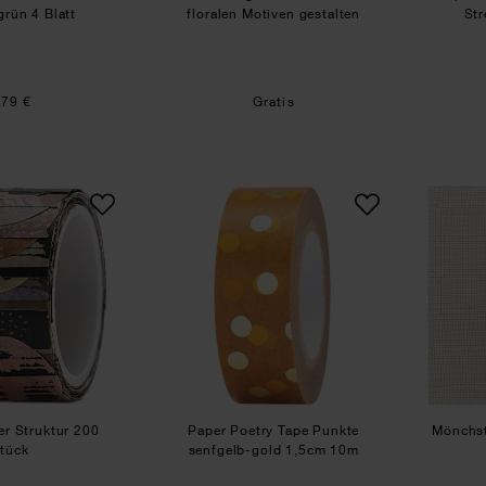
grün 4 Blatt
floralen Motiven gestalten
Str
,79 €
Gratis
Washi Sticker Struktur 200 Stück
Paper Poetry Tape Punkte 
er Struktur 200
Paper Poetry Tape Punkte
Mönchst
tück
senfgelb-gold 1,5cm 10m