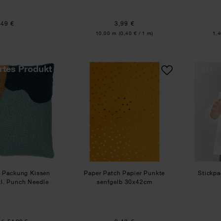
,49 €
3,99 €
Inhalt:
Inha
10,00 m
(0,40 € / 1 m)
1,
Punch Needle Packung Kissen senf-grün inkl. Punch Needle
Paper Patch Papier Punkte
SET
 Packung Kissen
Paper Patch Papier Punkte
Stickpa
kl. Punch Needle
senfgelb 30x42cm