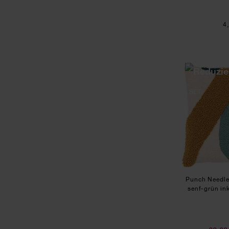
4
SET
Punch Needle
senf-grün in