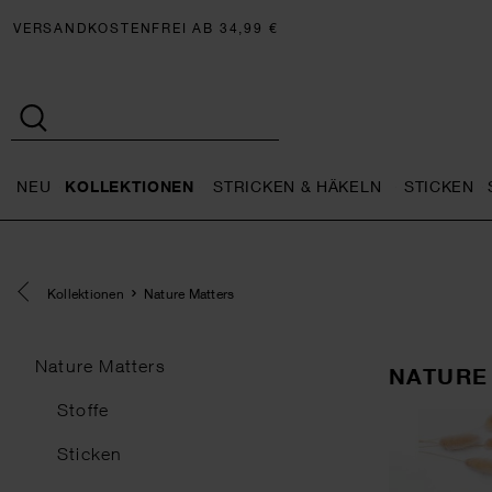
VERSANDKOSTENFREI AB 34,99 €
NEU
KOLLEKTIONEN
STRICKEN & HÄKELN
STICKEN
Neu general.openMenu
Kollektionen general.openMe
Stricken 
Eine Kategorie zurück navigieren
Kollektionen
Nature Matters
Nature Matters
NATURE
Stoffe
Sticken