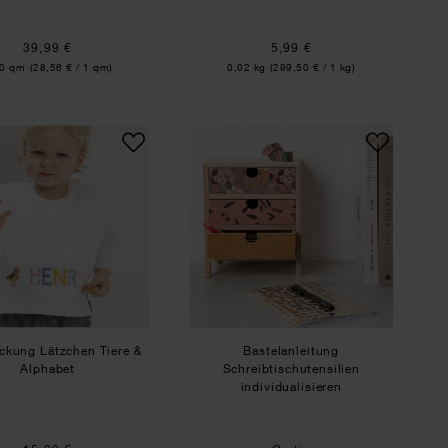
39,99 €
5,99 €
lt:
Inhalt:
40 qm
(28,56 € / 1 qm)
0,02 kg
(299,50 € / 1 kg)
 senfgelb 30x42cm
Stickpackung Lätzchen Tiere & Alphabet
Bastelanleitung Schrei
ckung Lätzchen Tiere &
Bastelanleitung
Alphabet
Schreibtischutensilien
individualisieren