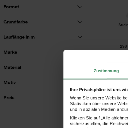
Format
Grundfarbe
Stick
Lauflänge in m
296
Marke
1
Inhalt:
8,00 m
(
Material
Zustimmung
Motiv
Ihre Privatsphäre ist uns wi
Preis
Preis
Wenn Sie unsere Website bes
Statistiken über unsere Web
und in sozialen Medien anzu
Klicken Sie auf „Alle ablehn
sicherzustellen, die Reichwe