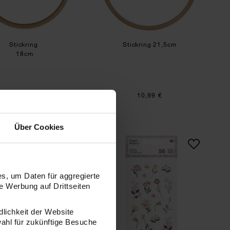
Stickring
Stickring 21,5cm
18cm
10,99 €
10,99 €
Über Cookies
 50x140cm
Konfetti rosa 20g
Paper Poetry Sticker 
s, um Daten für aggregierte
 Werbung auf Drittseiten
dlichkeit der Website
wahl für zukünftige Besuche