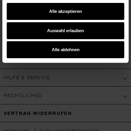
Alle akzeptieren
Sie sind Businesskunde?
Sie erreichen uns unter
05251 2882 333
Auswahl erlauben
Alle ablehnen
Facebook
Instagram
Pinterest
YouTube
TikTok
HILFE & SERVICE
RECHTLICHES
VERTRAG WIDERRUFEN