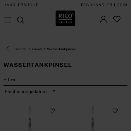
HÄNDLERSUCHE
FACHHÄNDLER LOGIN
Eine Kategorie zurück navigieren
Basteln
Pinsel
Wassertankpinsel
WASSERTANKPINSEL
Filter
Sortierung
Wassertankpinsel rund groß
Wassertankpinsel 