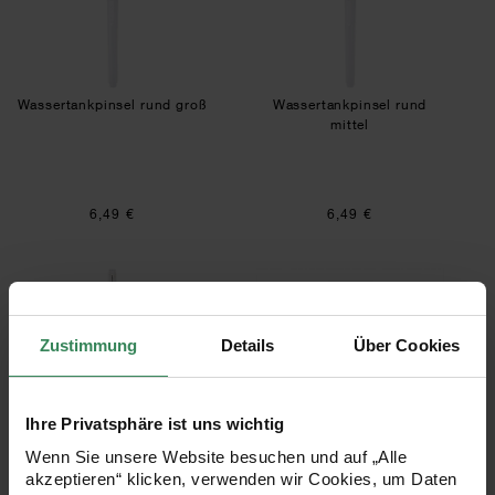
Wassertankpinsel rund groß
Wassertankpinsel rund
mittel
6,49 €
6,49 €
Wassertankpinsel rund klein
Wassertankpinsels
Zustimmung
Details
Über Cookies
Ihre Privatsphäre ist uns wichtig
Wenn Sie unsere Website besuchen und auf „Alle
Wassertankpinsel rund klein
Wassertankpinselset rund
akzeptieren“ klicken, verwenden wir Cookies, um Daten
3-teilig