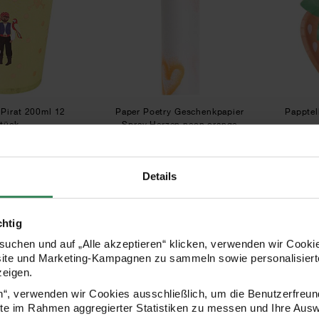
Pirat 200ml 12
Paper Poetry Geschenkpapier
Papptel
tück
Spray Herzen neon orange
200x70cm 70g/m²
Details
 €
3,99 €
2,00 €
3,99 €
Inhalt:
1,40 qm
(1,43 € / 1 qm)
chtig
Paper Poetry Partyhüte zum Ausmalen 8 Stück
Paper Poetry Geschenkpap
uchen und auf „Alle akzeptieren“ klicken, verwenden wir Cookie
site und Marketing-Kampagnen zu sammeln sowie personalisierte
zeigen.
en“, verwenden wir Cookies ausschließlich, um die Benutzerfreun
ite im Rahmen aggregierter Statistiken zu messen und Ihre Aus