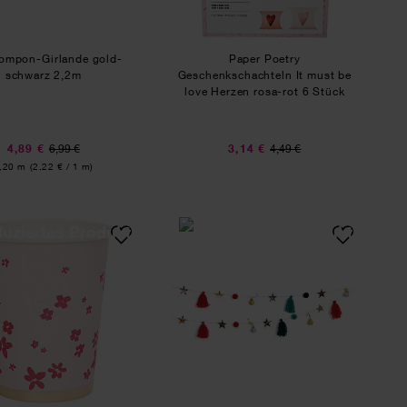
ompon-Girlande gold-
Paper Poetry
schwarz 2,2m
Geschenkschachteln It must be
love Herzen rosa-rot 6 Stück
4,89 €
6,99 €
3,14 €
4,49 €
nhalt:
,20 m
(2,22 € / 1 m)
ell 2,2m
Pappbecher Blüten rosa 200ml 12 Stück
Quasten-Girlande rot