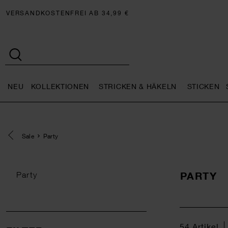
VERSANDKOSTENFREI AB 34,99 €
NEU
KOLLEKTIONEN
STRICKEN & HÄKELN
STICKEN
Neu general.openMenu
Kollektionen general.openMe
Stricken 
Eine Kategorie zurück navigieren
Sale
Party
PARTY
Party
54
Artikel