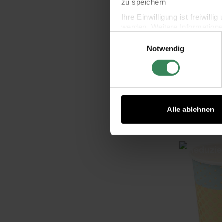
zu speichern.
Ihre Einwilligung ist freiwil
werden. Weitere Information
Einwilligungsauswahl
Datenschutzerklärung.
Notwendig
Impressum
Datenschutz
Paper Poetr
Ausmal
1,00
Alle ablehnen