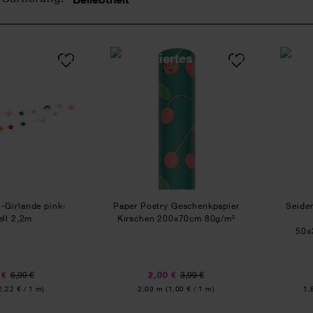
Sortierung
Garnpompon-Girlande pink-pastell 2,2m
Paper Poetry Geschenkpap
Girlande pink-
Paper Poetry Geschenkpapier
Seiden
ell 2,2m
Kirschen 200x70cm 80g/m²
50x
 €
6,99 €
2,00 €
3,99 €
Inhalt:
Inh
2,22 € / 1 m)
2,00 m
(1,00 € / 1 m)
1,