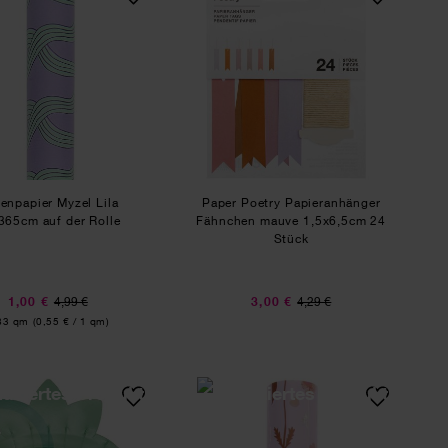
enpapier Myzel Lila
Paper Poetry Papieranhänger
365cm auf der Rolle
Fähnchen mauve 1,5x6,5cm 24
Stück
1,00 €
4,99 €
3,00 €
4,29 €
alt:
83 qm
(0,55 € / 1 qm)
ier Spray Herzen neon orange 200x70cm 70g/m²
Pappteller Erdbeere 17x23cm 8 Stück
Paper Poetry Gesche