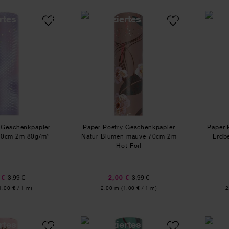
Paper Poetry Geschenkpapier Blurry Blue 70cm 2m 80g/m²
Paper Poetry Geschenkpap
 Geschenkpapier
Paper Poetry Geschenkpapier
Paper 
 70cm 2m 80g/m²
Natur Blumen mauve 70cm 2m
Erdb
Hot Foil
 €
3,99 €
2,00 €
3,99 €
Inhalt:
I
1,00 € / 1 m)
2,00 m
(1,00 € / 1 m)
2
Paper Poetry Geschenkpapier Blüten rosa 70cm 2m 80g/m²
Paper Poetry Geschenkpap