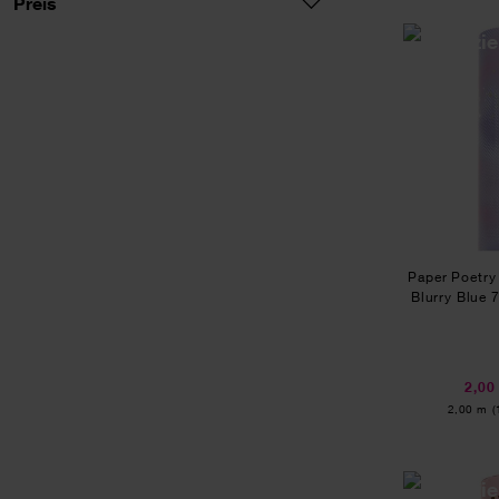
Preis
Paper Poetry
Blurry Blue
2,00
Inhalt:
2,00 m
(