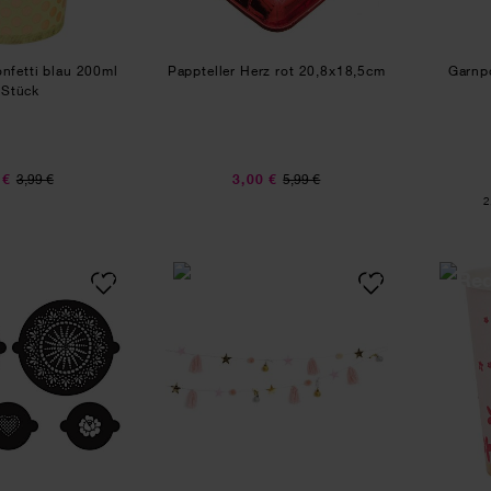
nfetti blau 200ml
Pappteller Herz rot 20,8x18,5cm
Garnp
 Stück
 €
3,99 €
3,00 €
5,99 €
I
2
Kuchen- und Cupcake Schablonen Floral 5er Set
Quasten-Girlande rosa-past