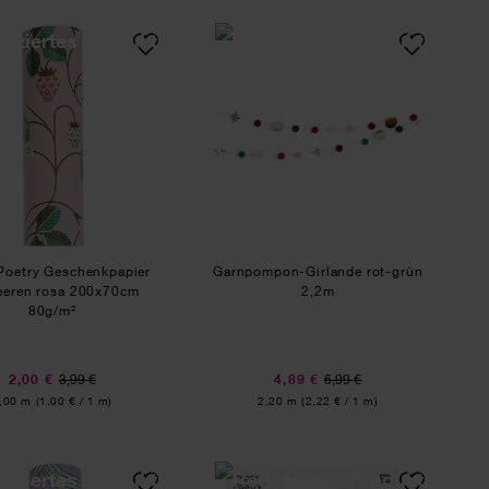
ier Natur Blumen mauve 70cm 2m Hot Foil
Paper Poetry Geschenkpapier Erdbeeren rosa 200x70c
Garnpompon-Girlande
Poetry Geschenkpapier
Garnpompon-Girlande rot-grün
eeren rosa 200x70cm
2,2m
80g/m²
2,00 €
3,99 €
4,89 €
6,99 €
nhalt:
Inhalt:
,00 m
(1,00 € / 1 m)
2,20 m
(2,22 € / 1 m)
ier Kirschblütenranken 200x70cm 80g/m²
Seidenpapier Myzel Lila
Paper Poetry Papier