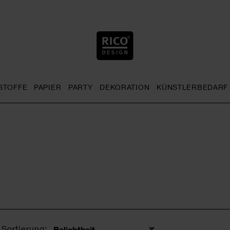
STOFFE
PAPIER
PARTY
DEKORATION
KÜNSTLERBEDARF
nu
& Häkeln general.openMenu
Sticken general.openMenu
Stoffe general.openMenu
Papier general.openMenu
Party general.openMenu
Dekoration gen
Sortierung: