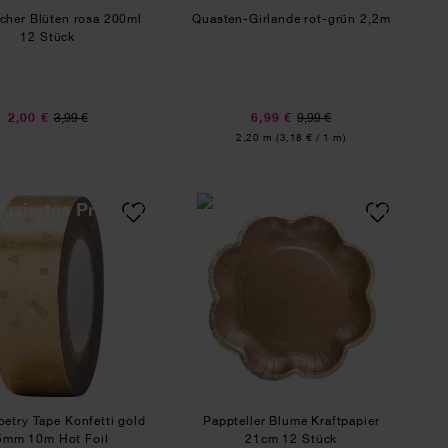
cher Blüten rosa 200ml
Quasten-Girlande rot-grün 2,2m
12 Stück
2,00 €
3,99 €
6,99 €
9,99 €
Inhalt:
2,20 m
(3,18 € / 1 m)
tück
Paper Poetry Tape Konfetti gold 15mm 10m Hot Foil
Pappteller Blume Kra
oetry Tape Konfetti gold
Pappteller Blume Kraftpapier
5mm 10m Hot Foil
21cm 12 Stück