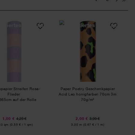
ier Kirschen 200x70cm 80g/m²
Seidenpapier Streifen Rosa-Flieder
Paper Poetry Gesche
papier Streifen Rosa-
Paper Poetry Geschenkpapier
Flieder
Acid Leo honigfarben 70cm 3m
365cm auf der Rolle
70g/m²
1,00 €
4,29 €
2,00 €
3,99 €
alt:
Inhalt:
83 qm
(0,55 € / 1 qm)
3,00 m
(0,67 € / 1 m)