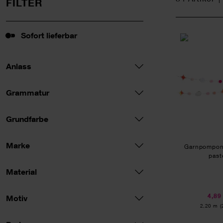
FILTER
Sofort lieferbar
Sofort lieferbar
Anlass
Grammatur
Grundfarbe
Marke
Garnpompon-
past
Material
4,89
Motiv
Inhalt:
2,20 m
(
Preis