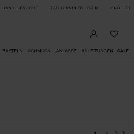
HÄNDLERSUCHE
FACHHÄNDLER LOGIN
ENG
FR
BASTELN
SCHMUCK
ANLÄSSE
ANLEITUNGEN
SALE
eral.openMenu
Künstlerbedarf general.openMenu
Basteln general.openMenu
Schmuck general.openMenu
Anlässe general.op
Anleit
S
1
2