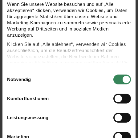
aus Ricorumi Nilli Nilli dk
Essentials Super Cotton dk
Wenn Sie unsere Website besuchen und auf „Alle
akzeptieren“ klicken, verwenden wir Cookies, um Daten
für aggregierte Statistiken über unsere Website und
Marketing-Kampagnen zu sammeln sowie personalisierte
Werbung auf Drittseiten und in sozialen Medien
Gratis
Gratis
anzuzeigen.
Klicken Sie auf „Alle ablehnen“, verwenden wir Cookies
Strickanleitung Kissen aus Creative Painted Po
Strickanleitung Tu
ausschließlich, um die Benutzerfreundlichkeit der
Website sicherzustellen, die Reichweite im Rahmen
aggregierter Statistiken zu messen und Ihre Auswahl für
zukünftige Besuche zu speichern.
Einwilligungsauswahl
Ihre Einwilligung ist freiwillig und kann jederzeit über den
Notwendig
Link „Cookie-Einstellungen“ im Fußbereich der Seite
widerrufen werden. Weitere Informationen zu den
verwendeten Technologien und den Empfängern der
Komfortfunktionen
Strickanleitung Kissen aus
Strickanleitung Tuch aus
Daten finden Sie in unserer Datenschutzerklärung.
Creative Painted Power
Essentials Fine Fine Merino
Impressum
Datenschutz
Vertrag widerrufen
Leistungsmessung
Gratis
Gratis
Marketing