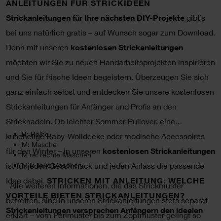
ANLEITUNGEN FÜR STRICKIDEEN
Strickanleitungen für Ihre nächsten DIY-Projekte
gibt’s
bei uns natürlich gratis – auf Wunsch sogar zum Download.
Denn mit unseren
kostenlosen Strickanleitungen
möchten wir Sie zu neuen Handarbeitsprojekten inspirieren
und Sie für frische Ideen begeistern. Überzeugen Sie sich
ganz einfach selbst und entdecken Sie unsere kostenlosen
Strickanleitungen für Anfänger und Profis an den
Stricknadeln
. Ob leichter Sommer-Pullover, eine
R: Reihe
kuschelige Baby-Wolldecke oder modische Accessoires
M: Masche
für den Winter – in unseren
kostenlosen Strickanleitungen
M re: rechte Maschen
ist für jeden Geschmack und jeden Anlass die passende
M li: linke Maschen
Idee dabei.
STRICKEN MIT ANLEITUNG: WELCHE
Alle weiteren Informationen, die das Strickmuster
VORTEILE BIETEN STRICKANLEITUNGEN?
betreffen, sind in unseren Strickanleitungen stets separat
Strickanleitungen versprechen Anfängern den idealen
erklärt – vom Perlmuster bis zum Zopfmuster gelingt so