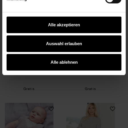
Strickanleitung Spüllappen aus Creative Cotton 
Strickanleitung Sh
Alle akzeptieren
Auswahl erlauben
Strickanleitung Spüllappen
Strickanleitung Shirt aus
Alle ablehnen
aus Creative Cotton dk
Creative Silky Touch dk
Gratis
Gratis
Strickanleitung Weste aus Baby Cotton Soft dk
Strickanleitung P