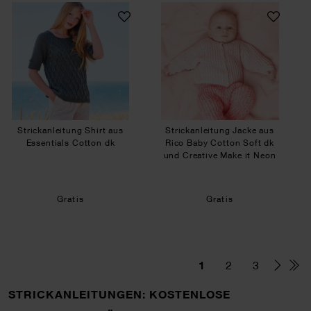
Strickanleitung Shirt aus Essentials Cotton dk
Strickanleitung J
Strickanleitung Shirt aus
Strickanleitung Jacke aus
Essentials Cotton dk
Rico Baby Cotton Soft dk
und Creative Make it Neon
Gratis
Gratis
1
2
3
STRICKANLEITUNGEN: KOSTENLOSE