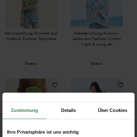
Strickanleitung Pullover aus
Häkelanleitung Kimono-
Creative Summer Sprinkles
Jacke aus Fashion Cotton
Light & Long dk
Gratis
Gratis
Strickanleitung Scrunchie aus Ricorumi Nilli Nill
Strickanleitung Pu
Zustimmung
Details
Über Cookies
Ihre Privatsphäre ist uns wichtig
Strickanleitung Scrunchie
Strickanleitung Pullover aus