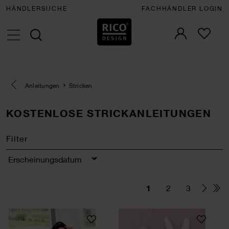
HÄNDLERSUCHE
FACHHÄNDLER LOGIN
Eine Kategorie zurück navigieren
Anleitungen
Stricken
KOSTENLOSE STRICKANLEITUNGEN
Filter
Sortierung
1
2
3
Strickanleitung Jacke Creative Chic-Unique Cot
Strickanleitung 