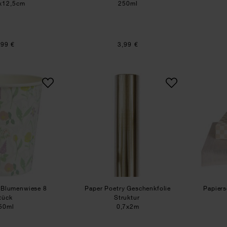
x12,5cm
250ml
,99 €
3,99 €
Pappbecher Blumenwiese 8 Stück
Paper Poetry Geschenkfolie
 Blumenwiese 8
Paper Poetry Geschenkfolie
Papiers
tück
Struktur
50ml
0,7x2m