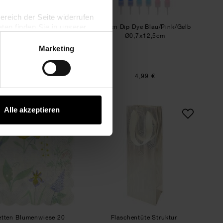
bereich der Seite widerrufen
en finden Sie in unserer
allon Airwalker Frosch
Kerzen Dip Dye Blau/Pink/Gelb
41x20x31cm
Ø0,7x12,5cm
Marketing
6,99 €
4,99 €
Servietten Blumenwiese 20 Stück
Flaschentüte Struktur
Alle akzeptieren
etten Blumenwiese 20
Flaschentüte Struktur