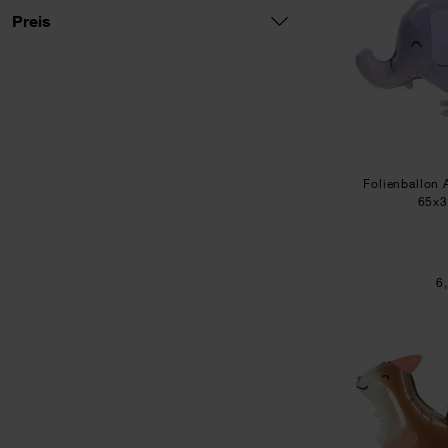
Preis
Preis
Folienballon 
65x
6