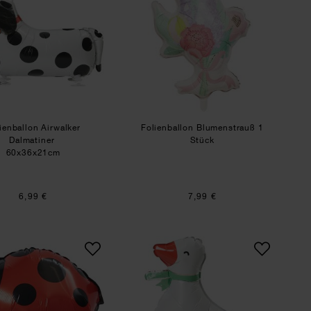
ienballon Airwalker
Folienballon Blumenstrauß 1
Dalmatiner
Stück
60x36x21cm
6,99 €
7,99 €
f
Folienballon Airwalker Marienkäfer
Folienballon Airwalke