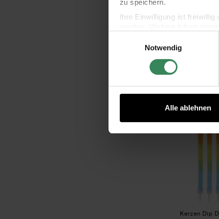
zu speichern.
Ihre Einwilligung ist freiwil
werden. Weitere Information
Kerze
Einwilligungsauswahl
Ø2
Datenschutzerklärung.
Notwendig
Impressum
Datenschutz
2
Alle ablehnen
Kerzen Dip 