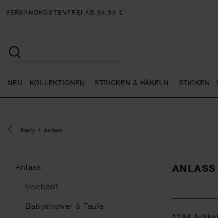
VERSANDKOSTENFREI AB 34,99 €
NEU
KOLLEKTIONEN
STRICKEN & HÄKELN
STICKEN
Neu general.openMenu
Kollektionen general.openMe
Stricken 
Eine Kategorie zurück navigieren
Party
Anlass
ANLASS
Anlass
Hochzeit
Babyshower & Taufe
1194
Artike