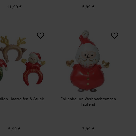
11,99 €
5,99 €
Folienballon Haarreifen 6 Stück
Folienballon Weihnac
allon Haarreifen 6 Stück
Folienballon Weihnachtsmann
laufend
5,99 €
7,99 €