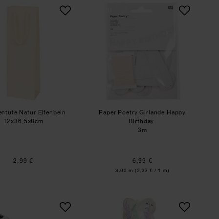
Flaschentüte Natur Elfenbein
Paper Poetry Girland
NEU
entüte Natur Elfenbein
Paper Poetry Girlande Happy
12x36,5x8cm
Birthday
3m
2,99 €
6,99 €
Inhalt:
3,00 m
(2,33 € / 1 m)
ten
Folienballon Airwalker Dalmatiner
Folienballon Blumens