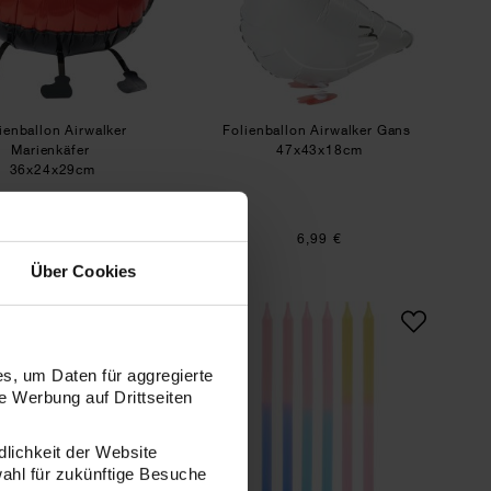
ienballon Airwalker
Folienballon Airwalker Gans
Marienkäfer
47x43x18cm
36x24x29cm
6,99 €
6,99 €
Über Cookies
Folienballon Airwalker Frosch
Kerzen Dip Dye Blau/
s, um Daten für aggregierte
 Werbung auf Drittseiten
dlichkeit der Website
wahl für zukünftige Besuche