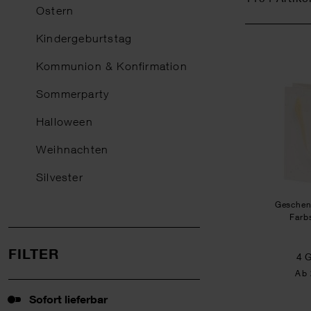
Ostern
Kindergeburtstag
NEU
Kommunion & Konfirmation
Sommerparty
Halloween
Weihnachten
Silvester
Geschen
Farb
FILTER
4 
Ab 
Sofort lieferbar
Sofort lieferbar