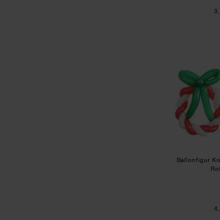
3
Ballonfigur K
Ro
4