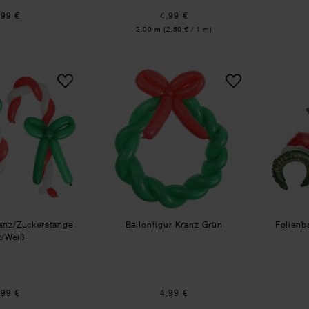
,99 €
4,99 €
Inhalt:
2,00 m
(2,50 € / 1 m)
Ballonfigur Kranz/Zuckerstange Rot/Weiß
Ballonfigur Kranz Grün
ranz/Zuckerstange
Ballonfigur Kranz Grün
Folienb
t/Weiß
,99 €
4,99 €