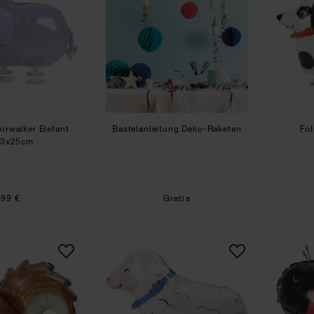
Airwalker Elefant
Bastelanleitung Deko-Raketen
Fol
33x25cm
,99 €
Gratis
Folienballon Airwalker Eichhörnchen
Folienballon Airwalker Scha