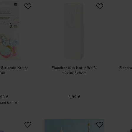
Genähte Mini-Girlande Kreise
Flaschentüte Natur Weiß
NEU
NEU
-Girlande Kreise
Flaschentüte Natur Weiß
Flasch
3m
12x36,5x8cm
,99 €
2,99 €
2,66 € / 1 m)
Folienballon Airwalker Elefant
Bastelanleitung Deko-Rake