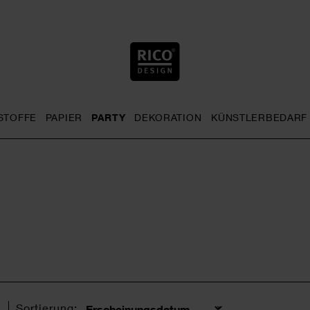
STOFFE
PAPIER
PARTY
DEKORATION
KÜNSTLERBEDARF
nu
& Häkeln general.openMenu
Sticken general.openMenu
Stoffe general.openMenu
Papier general.openMenu
Party general.openMenu
Dekoration gen
l
Sortierung: