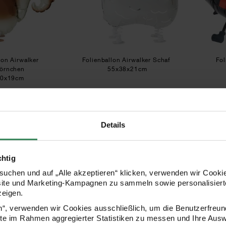
lon Airwalker
Folienballon Airwalker Schaf
Fol
hörnchen
55x38x21cm
50x19cm
,99 €
6,99 €
Details
Kerze Dip Dye
Kerze Regenbogen
chtig
uchen und auf „Alle akzeptieren“ klicken, verwenden wir Cookie
site und Marketing-Kampagnen zu sammeln sowie personalisierte
zeigen.
en“, verwenden wir Cookies ausschließlich, um die Benutzerfreun
ite im Rahmen aggregierter Statistiken zu messen und Ihre Aus