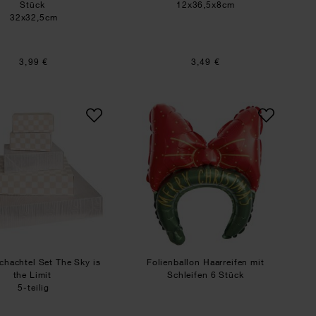
Stück
12x36,5x8cm
32x32,5cm
3,99 €
3,49 €
 Struktur
Papierschachtel Set The Sky is the Limit
Folienballon Haarreif
chachtel Set The Sky is
Folienballon Haarreifen mit
the Limit
Schleifen 6 Stück
5-teilig