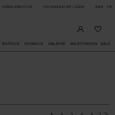
HÄNDLERSUCHE
FACHHÄNDLER LOGIN
ENG
FR
BASTELN
SCHMUCK
ANLÄSSE
ANLEITUNGEN
SALE
eral.openMenu
Künstlerbedarf general.openMenu
Basteln general.openMenu
Schmuck general.openMenu
Anlässe general.op
Anleit
S
1
2
3
4
5