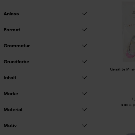
NEU
Anlass
Format
Grammatur
Grundfarbe
Genähte Mini
Inhalt
Marke
7
Inhalt:
3,00 m
(
Material
Motiv