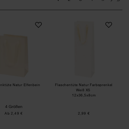
Geschenktüte Natur Elfenbein
Flaschentüte Natur F
NEU
nktüte Natur Elfenbein
Flaschentüte Natur Farbsprenkel
Weiß XS
12x36,5x8cm
4 Größen
Ab 2,49 €
2,99 €