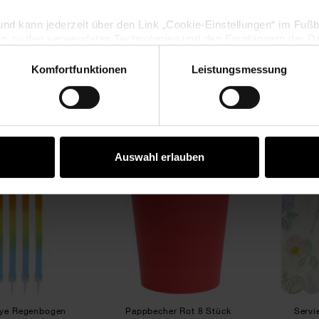
lig und kann jederzeit über den Link „Cookie-Einstellungen“ im Fuß
en zu den verwendeten Technologien und den Empfängern der Dat
 Dip Dye
Kerze Regenbogen
Folienb
x23cm
Ø2x23cm
Komfortfunktionen
Leistungsmessung
Vertrag widerrufen
,99 €
2,99 €
Kerzen Dip Dye Regenbogen
Pappbecher Rot 8 Stück
Auswahl erlauben
Dye Regenbogen
Pappbecher Rot 8 Stück
Servi