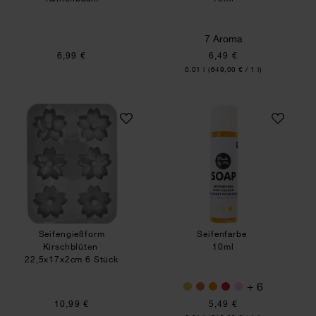
7 Aroma
6,99 €
6,49 €
Inhalt:
0,01 l
(649,00 € / 1 l)
Seifengießform Kirschblüten
Seifenfarbe
Seifengießform
Seifenfarbe
Kirschblüten
10ml
22,5x17x2cm 6 Stück
+ 6
10,99 €
5,49 €