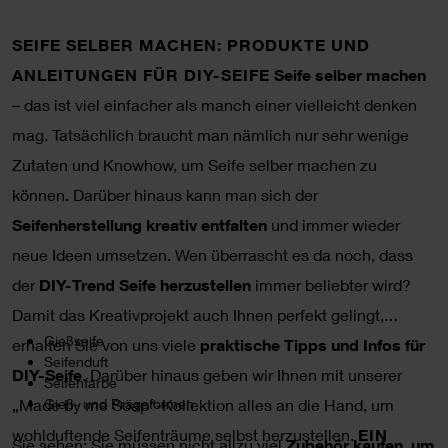
SEIFE SELBER MACHEN: PRODUKTE UND
ANLEITUNGEN FÜR DIY-SEIFE
Seife selber machen
– das ist viel einfacher als manch einer vielleicht denken
mag. Tatsächlich braucht man nämlich nur sehr wenige
Zutaten und Knowhow, um Seife selber machen zu
können. Darüber hinaus kann man sich der
Seifenherstellung kreativ entfalten
und immer wieder
neue Ideen umsetzen. Wen überrascht es da noch, dass
der
DIY-Trend Seife herzustellen
immer beliebter wird?
Damit das Kreativprojekt auch Ihnen perfekt gelingt,
Gießseife
erhalten Sie von uns viele
praktische Tipps und Infos für
Seifenduft
DIY-Seife
. Darüber hinaus geben wir Ihnen mit unserer
Seifenfarbe
„Made by me Soap“-Kollektion alles an die Hand, um
Gieß- und Prägeformen
wohlduftende Seifenträume selbst herzustellen.
EIN
Sie sehen: Sie müssen nicht allzu viel
Zubehör kaufen, um