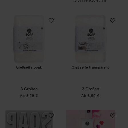
Inhalt:
0,01 l
(549,00 € / 1 l)
Gießseife opak
Gießseife transpa
Gießseife opak
Gießseife transparent
3 Größen
3 Größen
Ab 8,99 €
Ab 8,99 €
Seifenprägeform eckig
Anleitung Seife s