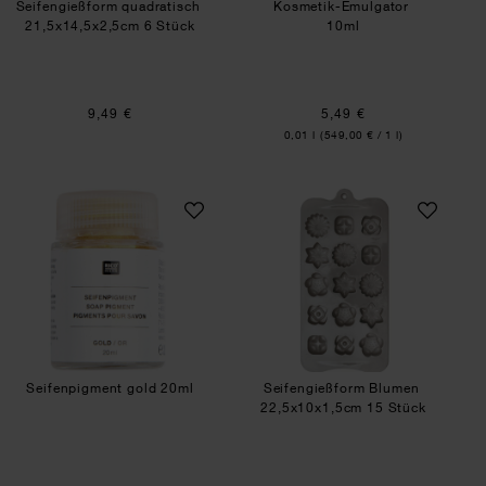
Seifengießform quadratisch
Kosmetik-Emulgator
21,5x14,5x2,5cm 6 Stück
10ml
9,49 €
5,49 €
Inhalt:
0,01 l
(549,00 € / 1 l)
Seifenpigment gold 20ml
Seifengießform B
Seifenpigment gold 20ml
Seifengießform Blumen
22,5x10x1,5cm 15 Stück