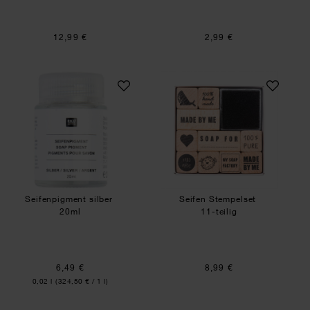
12,99 €
2,99 €
Seifenpigment silber
Seifen Stempelset
Seifenpigment silber
Seifen Stempelset
20ml
11-teilig
6,49 €
8,99 €
Inhalt:
0,02 l
(324,50 € / 1 l)