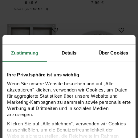
6,49 €
7,99 €
Inhalt:
0,02 l
(324,50 € / 1 l)
Seifengießform rechteckig
Seifenprägeform o
Zustimmung
Details
Über Cookies
Ihre Privatsphäre ist uns wichtig
Seifengießform rechteckig
Seifenprägeform oval
Wenn Sie unsere Website besuchen und auf „Alle
20,5x22x2,5cm 6 Stück
akzeptieren“ klicken, verwenden wir Cookies, um Daten
für aggregierte Statistiken über unsere Website und
Marketing-Kampagnen zu sammeln sowie personalisierte
Werbung auf Drittseiten und in sozialen Medien
9,49 €
5,49 €
anzuzeigen.
Klicken Sie auf „Alle ablehnen“, verwenden wir Cookies
Seifengießform oval
Knetseife weiß-o
ausschließlich, um die Benutzerfreundlichkeit der
Website sicherzustellen, die Reichweite im Rahmen