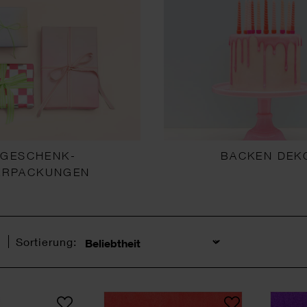
GESCHENK-
BACKEN DEK
ERPACKUNGEN
l
Sortierung:
Sortierung
Papiertüte natur
Paper Poetry Seidenpapie