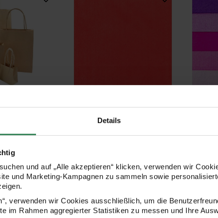
tüte natur
Paper Poetry Seidenpapier
Paper P
50x70cm 5 Bogen
sort
Details
+ 10
Größen
0,99 €
Ab 1,99 €
chtig
Inh
1,
uchen und auf „Alle akzeptieren“ klicken, verwenden wir Cookie
site und Marketing-Kampagnen zu sammeln sowie personalisierte
Paper Poetry Seidenpapier rot sortiert 50x70cm 5 Bogen
Paper Poetry Geschenkpap
zeigen.
en“, verwenden wir Cookies ausschließlich, um die Benutzerfreun
ite im Rahmen aggregierter Statistiken zu messen und Ihre Aus