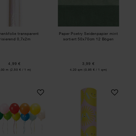
enkfolie transparent
Paper Poetry Seidenpapier mint
irisierend 0,7x2m
sortiert 50x70cm 12 Bögen
4,99 €
3,99 €
nhalt:
Inhalt:
,00 m
(2,50 € / 1 m)
4,20 qm
(0,95 € / 1 qm)
/m²
er Raster neon rot 200x70cm 80g/m²
Luftballon Mix mehrfarbig 30cm 12 Stück
Paper Poetry Gesche