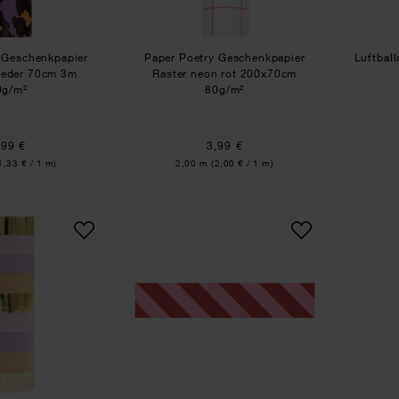
 Geschenkpapier
Paper Poetry Geschenkpapier
Luftbal
lieder 70cm 3m
Raster neon rot 200x70cm
0g/m²
80g/m²
,99 €
3,99 €
Inhalt:
1,33 € / 1 m)
2,00 m
(2,00 € / 1 m)
Luftschlangen Farbmix flieder 3,8m
Paper Poetry Satinband St