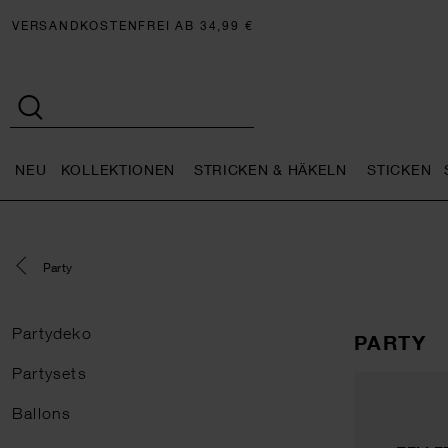
VERSANDKOSTENFREI AB 34,99 €
NEU
KOLLEKTIONEN
STRICKEN & HÄKELN
STICKEN
Neu general.openMenu
Kollektionen general.openMe
Stricken 
Eine Kategorie zurück navigieren
Party
Partydeko
PARTY
Partysets
Ballons