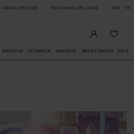
HÄNDLERSUCHE
FACHHÄNDLER LOGIN
ENG
FR
BASTELN
SCHMUCK
ANLÄSSE
ANLEITUNGEN
SALE
eral.openMenu
Künstlerbedarf general.openMenu
Basteln general.openMenu
Schmuck general.openMenu
Anlässe general.op
Anleit
S