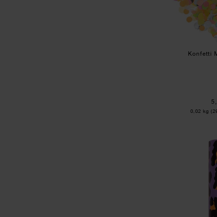
Konfetti 
5
Inhalt:
0,02 kg
(2