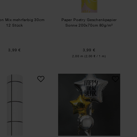
lon Mix mehrfarbig 30cm
Paper Poetry Geschenkpapier
12 Stück
Sonne 200x70cm 80g/m²
3,99 €
3,99 €
Inhalt:
2,00 m
(2,00 € / 1 m)
reifen 16mm 3m
Paper Poetry Geschenkpapier Raster schwarz 200x70c
Anleitung Folienballon