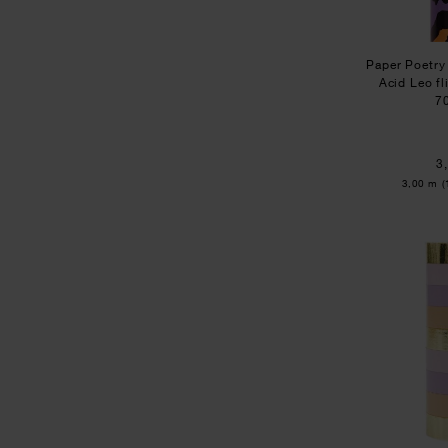
Paper Poetry
Acid Leo f
7
3
Inhalt:
3,00 m
(