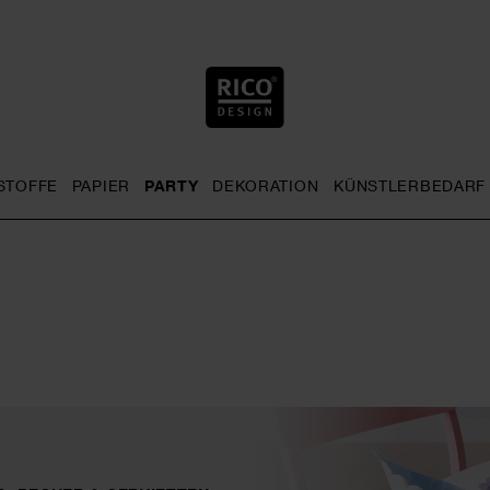
STOFFE
PAPIER
PARTY
DEKORATION
KÜNSTLERBEDARF
nu
& Häkeln general.openMenu
Sticken general.openMenu
Stoffe general.openMenu
Papier general.openMenu
Party general.openMenu
Dekoration gen