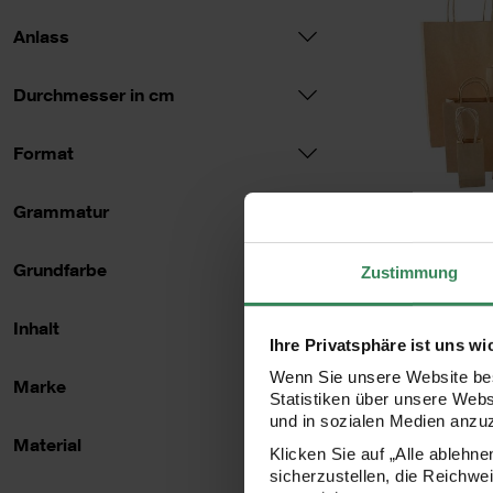
Anlass
Durchmesser in cm
Format
Grammatur
Papier
Grundfarbe
Zustimmung
5 
Inhalt
Ab 
Ihre Privatsphäre ist uns wi
Wenn Sie unsere Website bes
Marke
Statistiken über unsere Web
und in sozialen Medien anzu
Material
Klicken Sie auf „Alle ablehn
sicherzustellen, die Reichwe