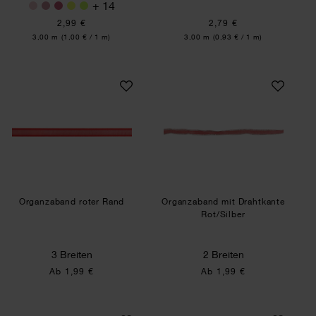
+ 14
2,99 €
2,79 €
Inhalt:
Inhalt:
3,00 m
(1,00 € / 1 m)
3,00 m
(0,93 € / 1 m)
Organzaband roter Rand
Organzaband mit D
Organzaband roter Rand
Organzaband mit Drahtkante
Rot/Silber
3 Breiten
2 Breiten
Ab 1,99 €
Ab 1,99 €
Baumwollband Rot
Metallic Band Gol