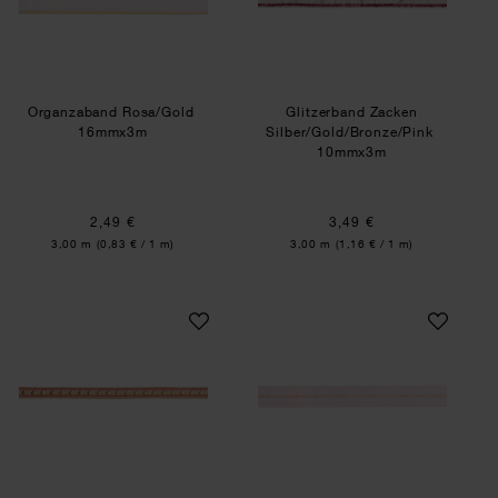
Organzaband Rosa/Gold
Glitzerband Zacken
16mmx3m
Silber/Gold/Bronze/Pink
10mmx3m
2,49 €
3,49 €
Inhalt:
Inhalt:
3,00 m
(0,83 € / 1 m)
3,00 m
(1,16 € / 1 m)
Samt-Glitzerband mit Herzen Rosa/Gold
Organzaband Grob