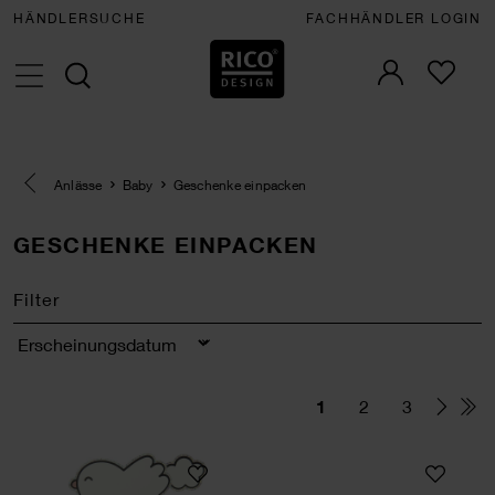
HÄNDLERSUCHE
FACHHÄNDLER LOGIN
Eine Kategorie zurück navigieren
Anlässe
Baby
Geschenke einpacken
GESCHENKE EINPACKEN
Filter
Sortierung
1
2
3
Paper Poetry Clip-Ons Chingu Wolken/Vögel We
Paper Poetry Taft