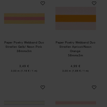
Paper Poetry Webband Duo Streifen Gelb/ Neon 
Paper Poetry Webb
Paper Poetry Webband Duo
Paper Poetry Webband Duo
Streifen Gelb/ Neon Pink
Streifen Apricot/Neon
38mmx3m
Orange
58mmx3m
3,49 €
4,99 €
Inhalt:
Inhalt:
3,00 m
(1,16 € / 1 m)
3,00 m
(1,66 € / 1 m)
Paper Poetry Webband Duo Streifen Gelb/ Salbe
Paper Poetry Webb