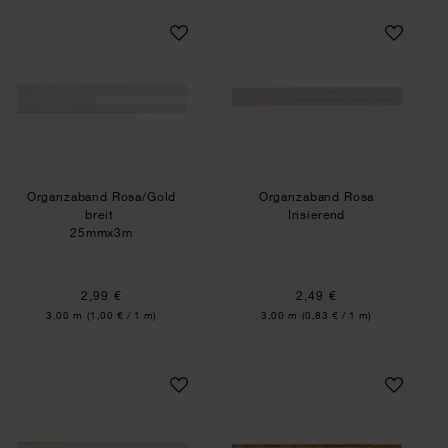
Organzaband Rosa/Gold breit
Organzaband Rosa 
Organzaband Rosa/Gold
Organzaband Rosa
breit
Irisierend
25mmx3m
2,99 €
2,49 €
Inhalt:
Inhalt:
3,00 m
(1,00 € / 1 m)
3,00 m
(0,83 € / 1 m)
Organzaband Rosa/Gold
Glitzerband Zacke