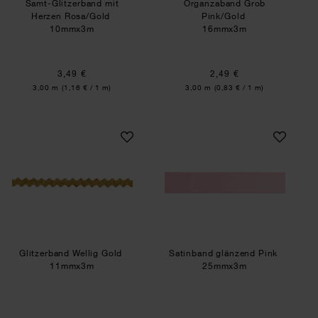
Samt-Glitzerband mit
Organzaband Grob
Herzen Rosa/Gold
Pink/Gold
10mmx3m
16mmx3m
3,49 €
2,49 €
Inhalt:
Inhalt:
3,00 m
(1,16 € / 1 m)
3,00 m
(0,83 € / 1 m)
Glitzerband Wellig Gold
Satinband glänzen
Glitzerband Wellig Gold
Satinband glänzend Pink
11mmx3m
25mmx3m