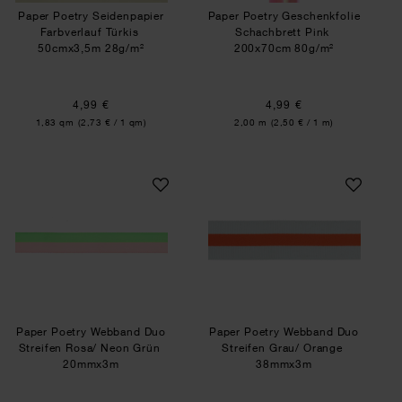
Paper Poetry Seidenpapier
Paper Poetry Geschenkfolie
Farbverlauf Türkis
Schachbrett Pink
50cmx3,5m 28g/m²
200x70cm 80g/m²
4,99 €
4,99 €
Inhalt:
Inhalt:
1,83 qm
(2,73 € / 1 qm)
2,00 m
(2,50 € / 1 m)
Paper Poetry Webband Duo Streifen Rosa/ Neon
Paper Poetry Webb
Paper Poetry Webband Duo
Paper Poetry Webband Duo
Streifen Rosa/ Neon Grün
Streifen Grau/ Orange
20mmx3m
38mmx3m