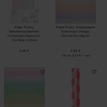
Paper Poetry
Paper Poetry Seidenpapier
Geschenkschachteln
Farbverlauf Orange
Futschikato Spectrum
50cmx3,5m 28g/m²
12x18cm 4 Stück
4,49 €
4,99 €
Inhalt:
1,83 qm
(2,73 € / 1 qm)
Paper Poetry Seidenpapier Farbverlauf Türkis
Paper Poetry Gesc