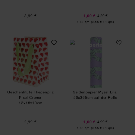
3,99 €
1,00 €
4,29 €
Inhalt:
1,83 qm
(0,55 € / 1 qm)
Geschenktüte Fliegenpilz Pixel Creme
Seidenpapier Myze
Geschenktüte Fliegenpilz
Seidenpapier Myzel Lila
Pixel Creme
50x365cm auf der Rolle
12x18x10cm
2,99 €
1,00 €
4,99 €
Inhalt:
1,83 qm
(0,55 € / 1 qm)