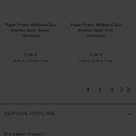
Paper Poetry Webband Duo
Paper Poetry Webband Duo
Streifen Gelb/ Salbei
Streifen Gelb/ Pink
16mmx3m
16mmx3m
2,99 €
2,99 €
Inhalt:
Inhalt:
3,00 m
(1,00 € / 1 m)
3,00 m
(1,00 € / 1 m)
1
2
3
SERVICE HOTLINE
Sie haben Fragen?