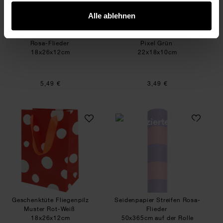
Alle ablehnen
Geschenktüte Streifen
Geschenktüte Fliegenpilz
Rosa-Flieder
Pixel Grün
18x26x12cm
22x18x10cm
5,49 €
3,49 €
Geschenktüte Fliegenpilz Muster Rot-Weiß
Seidenpapier Stre
Geschenktüte Fliegenpilz
Seidenpapier Streifen Rosa-
Muster Rot-Weiß
Flieder
18x26x12cm
50x365cm auf der Rolle