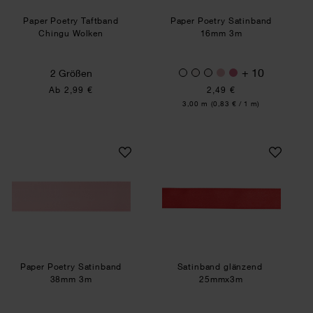
Paper Poetry Taftband
Paper Poetry Satinband
Chingu Wolken
16mm 3m
+ 10
2 Größen
Ab 2,99 €
2,49 €
Inhalt:
3,00 m
(0,83 € / 1 m)
Paper Poetry Satinband 38mm 3m
Satinband glänze
Paper Poetry Satinband
Satinband glänzend
38mm 3m
25mmx3m