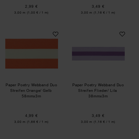
2,99 €
3,49 €
Inhalt:
Inhalt:
3,00 m
(1,00 € / 1 m)
3,00 m
(1,16 € / 1 m)
Paper Poetry Webband Duo Streifen Orange/ Ge
Paper Poetry Webba
Paper Poetry Webband Duo
Paper Poetry Webband Duo
Streifen Orange/ Gelb
Streifen Flieder/ Lila
58mmx3m
38mmx3m
4,99 €
3,49 €
Inhalt:
Inhalt:
3,00 m
(1,66 € / 1 m)
3,00 m
(1,16 € / 1 m)