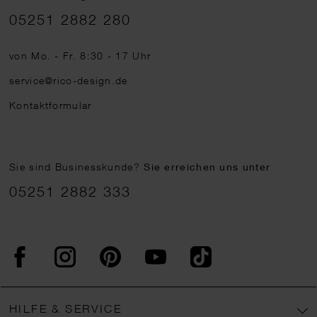
Telefonnummer
05251 2882 280
von Mo. - Fr. 8:30 - 17 Uhr
service@rico-design.de
Kontaktformular
Sie sind Businesskunde?
Sie erreichen uns unter
05251 2882 333
Facebook
Instagram
Pinterest
YouTube
TikTok
HILFE & SERVICE