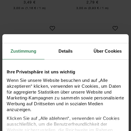
3,49 €
2,79 €
Inhalt:
Inhalt:
3,00 m
(1,16 € / 1 m)
3,00 m
(0,93 € / 1 m)
Samt-Paillettenband Rot
Glitzerband Pink/G
Zustimmung
Details
Über Cookies
Ihre Privatsphäre ist uns wichtig
Samt-Paillettenband Rot
Glitzerband
Wenn Sie unsere Website besuchen und auf „Alle
10mmx3m
Pink/Gold/Silber
akzeptieren“ klicken, verwenden wir Cookies, um Daten
10mmx3m
für aggregierte Statistiken über unsere Website und
Marketing-Kampagnen zu sammeln sowie personalisierte
Werbung auf Drittseiten und in sozialen Medien
3,49 €
3,49 €
anzuzeigen.
Inhalt:
Inhalt:
3,00 m
(1,16 € / 1 m)
3,00 m
(1,16 € / 1 m)
Klicken Sie auf „Alle ablehnen“, verwenden wir Cookies
ausschließlich, um die Benutzerfreundlichkeit der
Glitzerband Rosa
Glitzerband Rot
Website sicherzustellen, die Reichweite im Rahmen