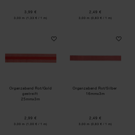
3,99 €
2,49 €
Inhalt:
Inhalt:
3,00 m
(1,33 € / 1 m)
3,00 m
(0,83 € / 1 m)
Organzaband Rot/Gold gestreift
Organzaband Rot/
Organzaband Rot/Gold
Organzaband Rot/Silber
gestreift
16mmx3m
25mmx3m
2,99 €
2,49 €
Inhalt:
Inhalt:
3,00 m
(1,00 € / 1 m)
3,00 m
(0,83 € / 1 m)