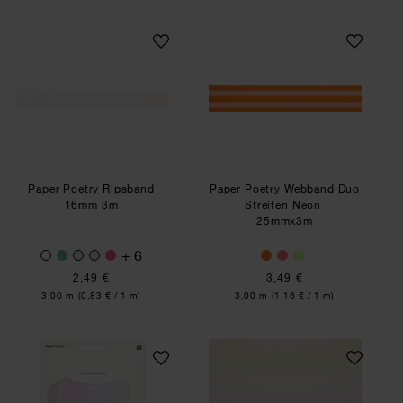
Paper Poetry Ripsband 16mm 3m
Paper Poetry Web
Paper Poetry Ripsband
Paper Poetry Webband Duo
16mm 3m
Streifen Neon
25mmx3m
+ 6
2,49 €
3,49 €
Inhalt:
Inhalt:
3,00 m
(0,83 € / 1 m)
3,00 m
(1,16 € / 1 m)
Paper Poetry Geschenkschachteln Futschikato
Paper Poetry Seid