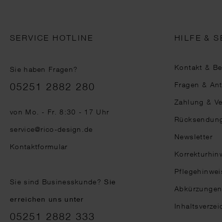
SERVICE HOTLINE
HILFE & S
Kontakt & B
Sie haben Fragen?
Telefonnummer
Fragen & An
05251 2882 280
Zahlung & V
von Mo. - Fr. 8:30 - 17 Uhr
Rücksendun
service@rico-design.de
Newsletter
Kontaktformular
Korrekturhin
Pflegehinwei
Sie sind Businesskunde?
Sie
Abkürzunge
erreichen uns unter
Inhaltsverzei
05251 2882 333