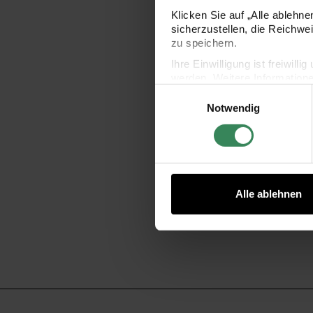
Klicken Sie auf „Alle ablehn
sicherzustellen, die Reichwe
zu speichern.
Ihre Einwilligung ist freiwil
werden. Weitere Information
Einwilligungsauswahl
Datenschutzerklärung.
Notwendig
Impressum
Datenschutz
Paper Poetry 
Punkte p
Alle ablehnen
4
Inhalt:
10,00 m