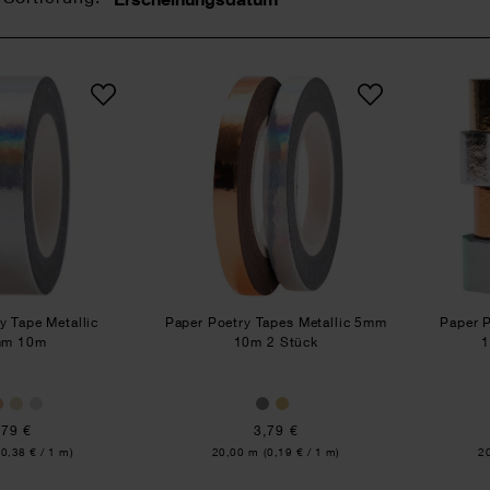
Sortierung
Paper Poetry Tape Metallic 15mm 10m
Paper Poetry Tapes Metall
y Tape Metallic
Paper Poetry Tapes Metallic 5mm
Paper P
mm 10m
10m 2 Stück
1
,79 €
3,79 €
Inhalt:
In
(0,38 € / 1 m)
20,00 m
(0,19 € / 1 m)
2