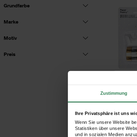
Grundfarbe
Marke
Motiv
Preis
Preis
Paper Poetry
Tape Set gold
6-
Zustimmung
8
Inhalt:
10,80 m
Ihre Privatsphäre ist uns wi
Wenn Sie unsere Website bes
Statistiken über unsere Web
und in sozialen Medien anzu