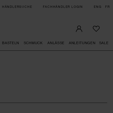
HÄNDLERSUCHE
FACHHÄNDLER LOGIN
ENG
FR
BASTELN
SCHMUCK
ANLÄSSE
ANLEITUNGEN
SALE
eral.openMenu
Künstlerbedarf general.openMenu
Basteln general.openMenu
Schmuck general.openMenu
Anlässe general.op
Anleit
S