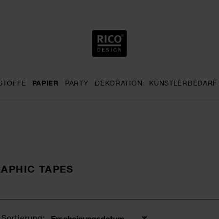
STOFFE
PAPIER
PARTY
DEKORATION
KÜNSTLERBEDARF
nu
& Häkeln general.openMenu
Sticken general.openMenu
Stoffe general.openMenu
Papier general.openMenu
Party general.openMenu
Dekoration gen
APHIC TAPES
Sortierung: