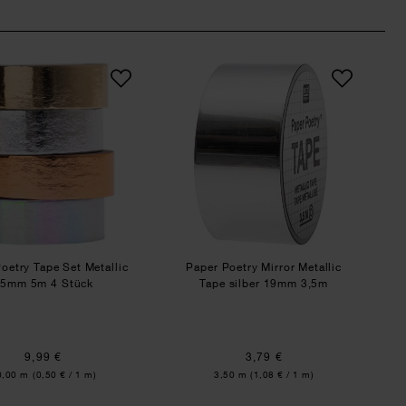
ic 5mm 10m 2 Stück
Paper Poetry Tape Set Metallic 15mm 5m 4 Stück
Paper Poetry Mirror M
oetry Tape Set Metallic
Paper Poetry Mirror Metallic
5mm 5m 4 Stück
Tape silber 19mm 3,5m
9,99 €
3,79 €
halt:
Inhalt:
0,00 m
(0,50 € / 1 m)
3,50 m
(1,08 € / 1 m)