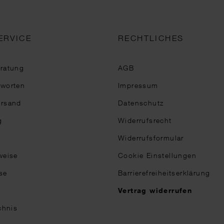
ERVICE
RECHTLICHES
eratung
AGB
tworten
Impressum
ersand
Datenschutz
g
Widerrufsrecht
Widerrufsformular
weise
Cookie Einstellungen
se
Barrierefreiheitserklärung
n
Vertrag widerrufen
chnis