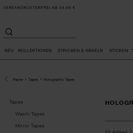
VERSANDKOSTENFREI AB 34,99 €
NEU
KOLLEKTIONEN
STRICKEN & HÄKELN
STICKEN
Neu general.openMenu
Kollektionen general.openMe
Stricken 
Eine Kategorie zurück navigieren
Papier
Tapes
Holographic Tapes
HOLOGR
Tapes
Washi Tapes
Mirror Tapes
12
Artikel