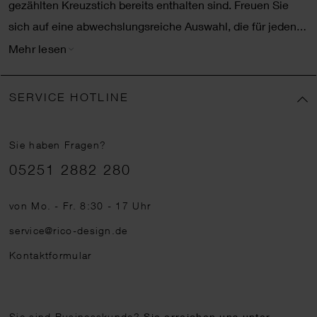
gezählten Kreuzstich bereits enthalten sind. Freuen Sie
sich auf eine abwechslungsreiche Auswahl, die für jeden
Anlass tolle Ideen bereithält.
PRAKTISCH IM SET:
Mehr lesen
STICKKARTON FÜR GEZÄHLTEN KREUZSTICH
Sie lieben das Sticken und wollen individuelle Stickbilder
SERVICE HOTLINE
anfertigen – allerdings nicht klassisch auf Stoff, sondern
auf Pappe? Oder beabsichtigen Sie, das Sticken zu lernen
Sie haben Fragen?
und sind auf der Suche nach einer einfachen Lösung für
Telefonnummer
05251 2882 280
Anfänger? So oder so: Mit einem
Stickkarton für
gezählten
Kreuzstich
klappt beides spielend leicht. Dank
von Mo. - Fr. 8:30 - 17 Uhr
der vorgestanzten Oberfläche eignet Stickkarton sich
service@rico-design.de
bestens für erste Stickübungen oder um ganz frei eigene
Kontaktformular
Motive zu entwerfen. Sogar Kinder besticken den Karton
problemlos und können so schnell erste Erfolge erzielen.
Möchten Sie alles inklusive haben, sollten Sie den
Sie sind Businesskunde?
Sie erreichen uns unter