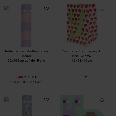
Seidenpapier Streifen Rosa-Flieder
Geschenktüte Flie
Seidenpapier Streifen Rosa-
Geschenktüte Fliegenpilz
Flieder
Pixel Creme
50x365cm auf der Rolle
12x18x10cm
1,00 €
4,29 €
2,99 €
Inhalt:
1,83 qm
(0,55 € / 1 qm)
Seidenpapier Myzel Lila
Servietten Schne