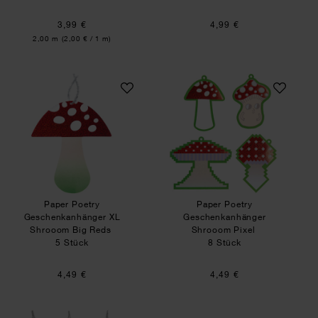
3,99 €
4,99 €
Inhalt:
2,00 m
(2,00 € / 1 m)
Paper Poetry Geschenkanhänger XL Shrooom B
Paper Poetry Ges
Paper Poetry
Paper Poetry
Geschenkanhänger XL
Geschenkanhänger
Shrooom Big Reds
Shrooom Pixel
5 Stück
8 Stück
4,49 €
4,49 €
Paper Poetry Geschenkanhänger Shrooom Big 