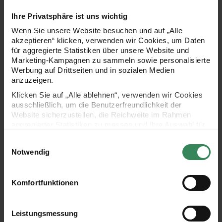
Ihre Privatsphäre ist uns wichtig
Geschenkpapier Pfifferlinge Rosa
Servietten Fliegen
Wenn Sie unsere Website besuchen und auf „Alle
akzeptieren“ klicken, verwenden wir Cookies, um Daten
für aggregierte Statistiken über unsere Website und
Marketing-Kampagnen zu sammeln sowie personalisierte
Werbung auf Drittseiten und in sozialen Medien
anzuzeigen.
Klicken Sie auf „Alle ablehnen“, verwenden wir Cookies
ausschließlich, um die Benutzerfreundlichkeit der
Geschenkpapier Pfifferlinge
Servietten Fliegenpilz-Form
Website sicherzustellen, die Reichweite im Rahmen
Rosa
23,5x31,5cm 20 Stück
aggregierter Statistiken zu messen und Ihre Auswahl für
70cm 2m 80g/m²
zukünftige Besuche zu speichern.
Einwilligungsauswahl
Ihre Einwilligung ist freiwillig und kann jederzeit über den
Notwendig
Link „Cookie-Einstellungen“ im Fußbereich der Seite
4,99 €
4,99 €
widerrufen werden. Weitere Informationen zu den
Inhalt:
2,00 m
(2,50 € / 1 m)
verwendeten Technologien und den Empfängern der
Komfortfunktionen
Daten finden Sie in unserer Datenschutzerklärung.
Geschenkpapier Pfifferlinge Flieder
Geschenkpapier S
Impressum
Datenschutz
Vertrag widerrufen
Leistungsmessung