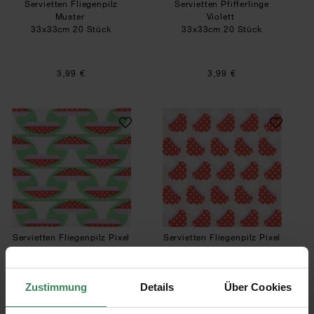
Servietten Fliegenpilz
Servietten Pfifferlinge
Muster
Violett
33x33cm 20 Stück
33x33cm 20 Stück
3,99 €
3,99 €
Servietten Fliegenpilz Pixel Grün
Servietten Fliegen
Servietten Fliegenpilz Pixel
Servietten Fliegenpilz Pixel
Grün
Puder
33x33cm 20 Stück
33x33cm 20 Stück
Zustimmung
Details
Über Cookies
3,99 €
3,99 €