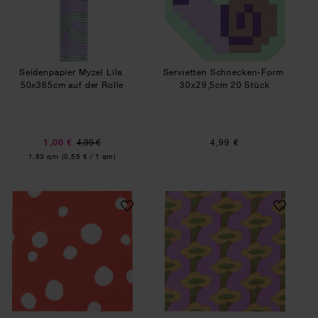
Seidenpapier Myzel Lila
Servietten Schnecken-Form
50x365cm auf der Rolle
30x29,5cm 20 Stück
1,00 €
4,99 €
4,99 €
Inhalt:
1,83 qm
(0,55 € / 1 qm)
Servietten Fliegenpilz Muster
Servietten Pfifferli