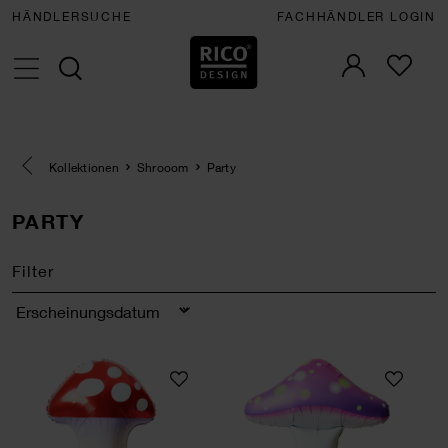
HÄNDLERSUCHE
FACHHÄNDLER LOGIN
Eine Kategorie zurück navigieren
Kollektionen
Shrooom
Party
PARTY
Filter
Sortierung
Folienballon Shrooom Rot
Folienballon Shro