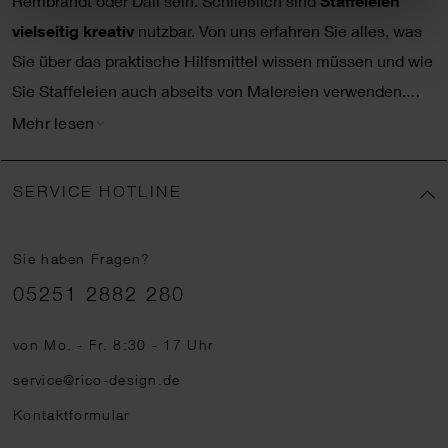
Rembrandt oder Dalí sein. Schließlich sind
Staffeleien
vielseitig kreativ
nutzbar. Von uns erfahren Sie alles, was
Sie über das praktische Hilfsmittel wissen müssen und wie
Sie Staffeleien auch abseits von Malereien verwenden.
WICHTIG ZU WISSEN: WAS IST EINE STAFFELEI?
Mehr lesen
Was eine Staffelei ist, dürfte den meisten Fans der
Künstlerszene bestens bekannt sein: Bei einer Staffelei
SERVICE HOTLINE
handelt es sich um
ein Gestell, auf dem Maler ihre
Arbeiten aufstellen
können. Die Basis hierfür bildet eine
Sie haben Fragen?
dreibeinige Baukonstruktion kombiniert mit einer
Telefonnummer
05251 2882 280
höhenverstellbaren Ablage auf der Frontseite. Vor allem
zum Anfertigen großformatiger Bilder sind Staffeleien
von Mo. - Fr. 8:30 - 17 Uhr
äußerst nützlich. Denn hier steht das selbstgemalte
service@rico-design.de
Kunstwerk stabil und sicher. Besonders gut klappt das bei
Kontaktformular
Staffeleien aus Holz
– deshalb gehören diese