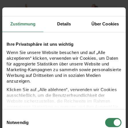
ART Tischstaffelei extra groß
Mini Staffelei 12,
Zustimmung
Details
Über Cookies
Ihre Privatsphäre ist uns wichtig
Wenn Sie unsere Website besuchen und auf „Alle
ART Tischstaffelei extra
Mini Staffelei 12,6cm
akzeptieren“ klicken, verwenden wir Cookies, um Daten
groß
für aggregierte Statistiken über unsere Website und
98x27,5x32cm
Marketing-Kampagnen zu sammeln sowie personalisierte
Werbung auf Drittseiten und in sozialen Medien
anzuzeigen.
43,99 €
3,49 €
Klicken Sie auf „Alle ablehnen“, verwenden wir Cookies
ausschließlich, um die Benutzerfreundlichkeit der
Website sicherzustellen, die Reichweite im Rahmen
ART Deko- und Tischstaffelei klein
aggregierter Statistiken zu messen und Ihre Auswahl für
zukünftige Besuche zu speichern.
Einwilligungsauswahl
Ihre Einwilligung ist freiwillig und kann jederzeit über den
Notwendig
Link „Cookie-Einstellungen“ im Fußbereich der Seite