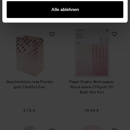
Alle ablehnen
3,79 €
Gratis
Geschenktüte rosa Punkte gold 18x26x12cm
Paper Poetry Motiv
Geschenktüte rosa Punkte
Paper Poetry Motivpapier
gold 18x26x12cm
Block beere 270g/m² 20
Blatt Hot Foil
2,79 €
16,99 €
Konfetti Popper 8 g
Luftballon rosa 3