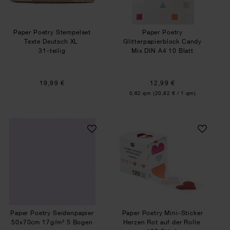
Paper Poetry Stempelset
Paper Poetry
Texte Deutsch XL
Glitterpapierblock Candy
31-teilig
Mix DIN A4 10 Blatt
19,99 €
12,99 €
Inhalt:
0,62 qm
(20,82 € / 1 qm)
Paper Poetry Seidenpapier 50x70cm 17g/m² 5 
Paper Poetry Mini-
Paper Poetry Seidenpapier
Paper Poetry Mini-Sticker
50x70cm 17g/m² 5 Bogen
Herzen Rot auf der Rolle