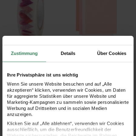
Paper Poetry Tape It must
Paper Poetry Kartenset
be love Herzen aquarell
Sakura Mix B6/B6
Zustimmung
Details
Über Cookies
1,5cm 10m
24-teilig
3,79 €
9,99 €
Ihre Privatsphäre ist uns wichtig
Inhalt:
10,00 m
(0,38 € / 1 m)
Wenn Sie unsere Website besuchen und auf „Alle
akzeptieren“ klicken, verwenden wir Cookies, um Daten
Paper Poetry Mini-Sticker La Vie en Rose Brief
Paper Poetry Tap
für aggregierte Statistiken über unsere Website und
Marketing-Kampagnen zu sammeln sowie personalisierte
Werbung auf Drittseiten und in sozialen Medien
anzuzeigen.
Klicken Sie auf „Alle ablehnen“, verwenden wir Cookies
ausschließlich, um die Benutzerfreundlichkeit der
Website sicherzustellen, die Reichweite im Rahmen