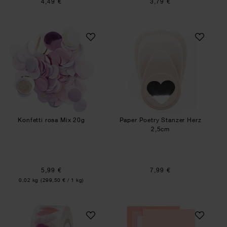
4,49 €
3,79 €
Konfetti rosa Mix 20g
Paper Poetry Stan
Konfetti rosa Mix 20g
Paper Poetry Stanzer Herz
2,5cm
5,99 €
7,99 €
Inhalt:
0,02 kg
(299,50 € / 1 kg)
Paper Poetry Tape It must be love Herzen aquar
Paper Poetry Kart