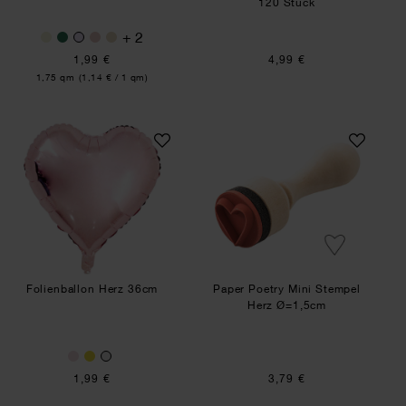
120 Stück
+ 2
1,99 €
4,99 €
Inhalt:
1,75 qm
(1,14 € / 1 qm)
Folienballon Herz 36cm
Paper Poetry Min
Folienballon Herz 36cm
Paper Poetry Mini Stempel
Herz Ø=1,5cm
1,99 €
3,79 €