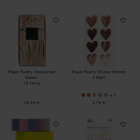
Paper Poetry Stempelset Gräser
Paper Poetry Stick
Paper Poetry Stempelset
Paper Poetry Sticker Herzen
Gräser
4 Blatt
13-teilig
+ 1
18,99 €
3,79 €
Paper Poetry Tape Set irisierend pastell 15mm 
Paper Poetry Gelst