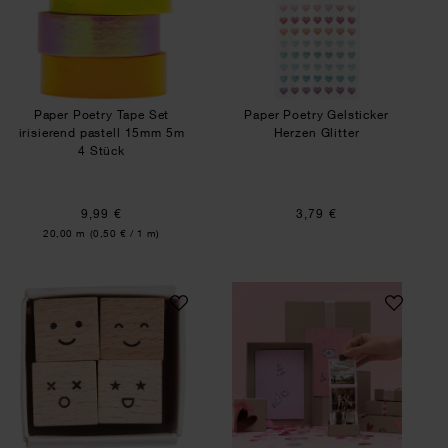
Paper Poetry Tape Set
Paper Poetry Gelsticker
irisierend pastell 15mm 5m
Herzen Glitter
4 Stück
9,99 €
3,79 €
Inhalt:
20,00 m
(0,50 € / 1 m)
Mini-Stempelset Smile
Bastelanleitung F