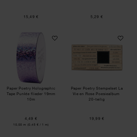
15,49 €
5,29 €
Paper Poetry Holographic Tape Punkte flieder
Paper Poetry Stem
Paper Poetry Holographic
Paper Poetry Stempelset La
Tape Punkte flieder 19mm
Vie en Rose Poesiealbum
10m
20-teilig
4,49 €
19,99 €
Inhalt:
10,00 m
(0,45 € / 1 m)