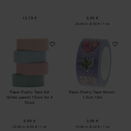
13,79 €
9,99 €
Inhalt:
20,00 m
(0,50 € / 1 m)
Paper Poetry Tape Set Glitter pastell 15mm 5m 
Paper Poetry Tape
Paper Poetry Tape Set
Paper Poetry Tape Herzen
Glitter pastell 15mm 5m 4
1,5cm 10m
Stück
9,99 €
3,99 €
Inhalt:
Inhalt:
20,00 m
(0,50 € / 1 m)
10,00 m
(0,40 € / 1 m)