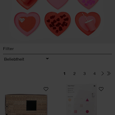
Filter
Sortierung
1
2
3
4
Paper Poetry Stempelset Texte Deutsch XL
Paper Poetry Glitt