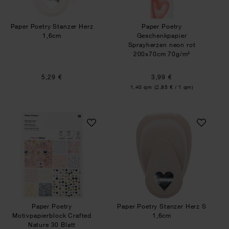
Paper Poetry Stanzer Herz
Paper Poetry
1,6cm
Geschenkpapier
Sprayherzen neon rot
200x70cm 70g/m²
5,29 €
3,99 €
Inhalt:
1,40 qm
(2,85 € / 1 qm)
Paper Poetry Motivpapierblock Crafted Nature 30
Paper Poetry Stan
Paper Poetry
Paper Poetry Stanzer Herz S
Motivpapierblock Crafted
1,6cm
Nature 30 Blatt