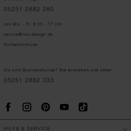
Telefonnummer
05251 2882 280
von Mo. - Fr. 8:30 - 17 Uhr
service@rico-design.de
Kontaktformular
Sie sind Businesskunde?
Sie erreichen uns unter
05251 2882 333
Facebook
Instagram
Pinterest
YouTube
TikTok
HILFE & SERVICE