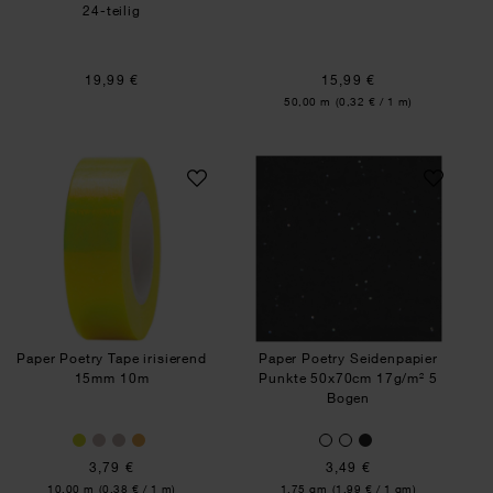
24-teilig
19,99 €
15,99 €
Inhalt:
50,00 m
(0,32 € / 1 m)
Paper Poetry Tape irisierend 15mm 10m
Paper Poetry Sei
Paper Poetry Tape irisierend
Paper Poetry Seidenpapier
15mm 10m
Punkte 50x70cm 17g/m² 5
Bogen
3,79 €
3,49 €
Inhalt:
Inhalt:
10,00 m
(0,38 € / 1 m)
1,75 qm
(1,99 € / 1 qm)