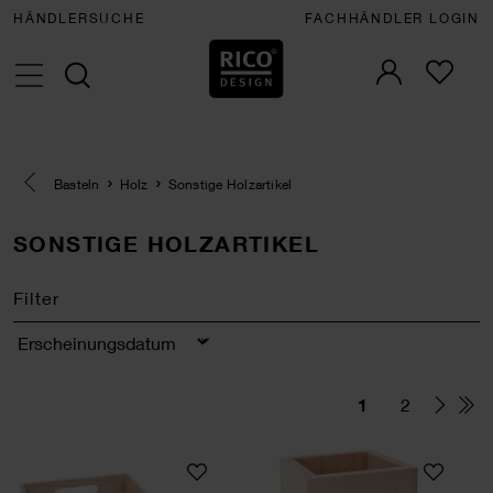
HÄNDLERSUCHE
FACHHÄNDLER LOGIN
Eine Kategorie zurück navigieren
Basteln
Holz
Sonstige Holzartikel
SONSTIGE HOLZARTIKEL
Filter
Sortierung
1
2
Tablett rechteckig 37x27x6cm
Stiftehalter eckig