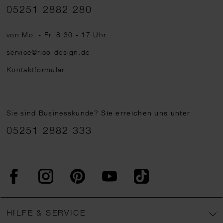
Telefonnummer
05251 2882 280
von Mo. - Fr. 8:30 - 17 Uhr
service@rico-design.de
Kontaktformular
Sie sind Businesskunde?
Sie erreichen uns unter
05251 2882 333
Facebook
Instagram
Pinterest
YouTube
TikTok
HILFE & SERVICE