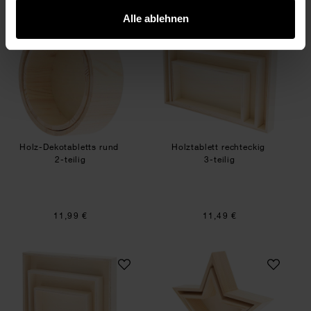
Alle ablehnen
Holz-Dekotabletts rund
Holztablett rechte
Holz-Dekotabletts rund
Holztablett rechteckig
2-teilig
3-teilig
11,99 €
11,49 €
Holztablett quadratisch
Holz-Dekotabletts