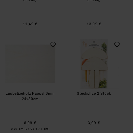
11,49 €
13,99 €
Laubsägeholz Pappel 6mm 24x30cm
Steckpilze 2 Stüc
Laubsägeholz Pappel 6mm
Steckpilze 2 Stück
24x30cm
6,99 €
3,99 €
Inhalt:
0,07 qm
(97,08 € / 1 qm)