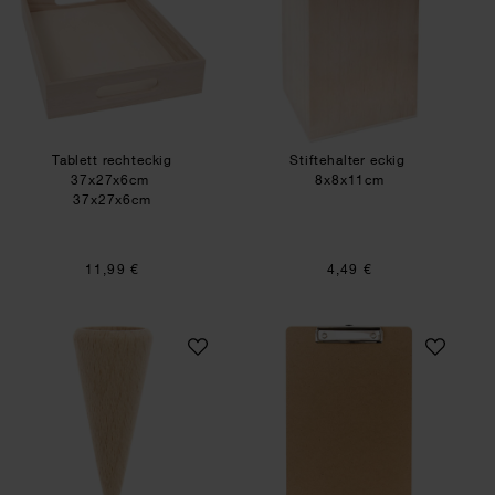
Tablett rechteckig
Stiftehalter eckig
37x27x6cm
8x8x11cm
37x27x6cm
11,99 €
4,49 €
Holzspitze für Schultüten
Klemmbrett Natur