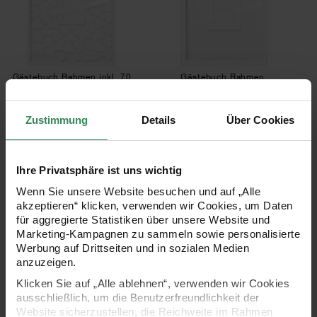
Gästebuch Rahmen inkl. 70
Gästebuch Rahmen
Holzherzen
18x24cm
30x40cm
Zustimmung
Details
Über Cookies
32,59 €
17,49 €
Ihre Privatsphäre ist uns wichtig
Holzaufsteller mit doppelter Acrylscheibe 13x1
Holzaufsteller mi
Wenn Sie unsere Website besuchen und auf „Alle
akzeptieren“ klicken, verwenden wir Cookies, um Daten
für aggregierte Statistiken über unsere Website und
Marketing-Kampagnen zu sammeln sowie personalisierte
Werbung auf Drittseiten und in sozialen Medien
anzuzeigen.
Klicken Sie auf „Alle ablehnen“, verwenden wir Cookies
ausschließlich, um die Benutzerfreundlichkeit der
Website sicherzustellen, die Reichweite im Rahmen
Holzaufsteller mit doppelter
Holzaufsteller mit doppelter