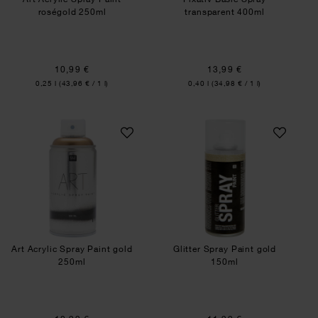
roségold 250ml
transparent 400ml
10,99 €
13,99 €
Inhalt:
Inhalt:
0,25 l
(43,96 € / 1 l)
0,40 l
(34,98 € / 1 l)
Art Acrylic Spray Paint gold 250ml
Glitter Spray Pain
Art Acrylic Spray Paint gold
Glitter Spray Paint gold
250ml
150ml