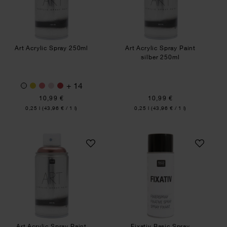
Art Acrylic Spray 250ml
Art Acrylic Spray Paint
silber 250ml
+ 14
10,99 €
10,99 €
Inhalt:
Inhalt:
0,25 l
(43,96 € / 1 l)
0,25 l
(43,96 € / 1 l)
Art Acrylic Spray Paint roségold 250ml
Fixativ Basic Spra
Art Acrylic Spray Paint
Fixativ Basic Spray