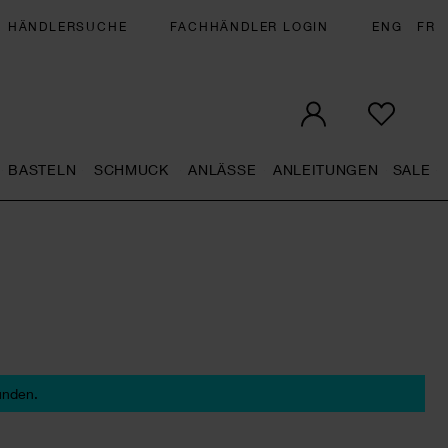
HÄNDLERSUCHE
FACHHÄNDLER LOGIN
ENG
FR
BASTELN
SCHMUCK
ANLÄSSE
ANLEITUNGEN
SALE
eral.openMenu
Künstlerbedarf general.openMenu
Basteln general.openMenu
Schmuck general.openMenu
Anlässe general.op
Anleit
S
unden.