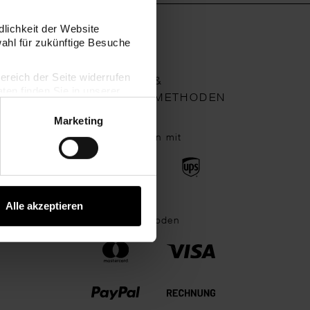
dlichkeit der Website
wahl für zukünftige Besuche
bereich der Seite widerrufen
VERSAND- &
en finden Sie in unserer
ZAHLUNGSMETHODEN
Marketing
Wir verschicken mit
Alle akzeptieren
Zahlungsmethoden