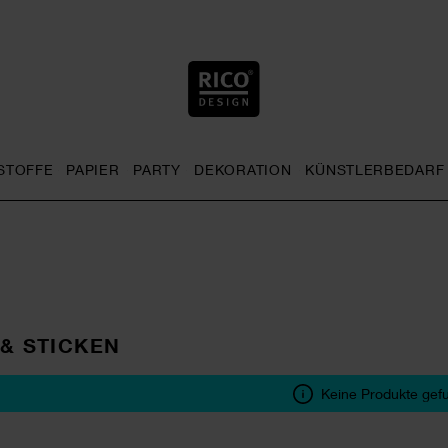
STOFFE
PAPIER
PARTY
DEKORATION
KÜNSTLERBEDARF
nu
& Häkeln general.openMenu
Sticken general.openMenu
Stoffe general.openMenu
Papier general.openMenu
Party general.openMenu
Dekoration gen
& STICKEN
Keine Produkte gef