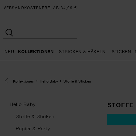
VERSANDKOSTENFREI AB 34,99 €
NEU
KOLLEKTIONEN
STRICKEN & HÄKELN
STICKEN
Neu general.openMenu
Kollektionen general.openMe
Stricken 
Eine Kategorie zurück navigieren
Kollektionen
Hello Baby
Stoffe & Sticken
STOFFE 
Hello Baby
Stoffe & Sticken
Papier & Party