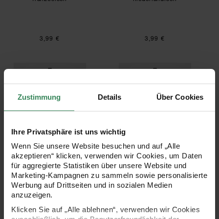
3,99 €
3,99 €
Ricorumi Weihnachtskrippe englisch
Ricorumi Weihnac
Zustimmung
Details
Über Cookies
Ihre Privatsphäre ist uns wichtig
Wenn Sie unsere Website besuchen und auf „Alle
Ricorumi Weihnachtskrippe
Ricorumi Weihnachtskrippe
akzeptieren“ klicken, verwenden wir Cookies, um Daten
englisch
deutsch
für aggregierte Statistiken über unsere Website und
Marketing-Kampagnen zu sammeln sowie personalisierte
Werbung auf Drittseiten und in sozialen Medien
anzuzeigen.
3,99 €
3,99 €
Klicken Sie auf „Alle ablehnen“, verwenden wir Cookies