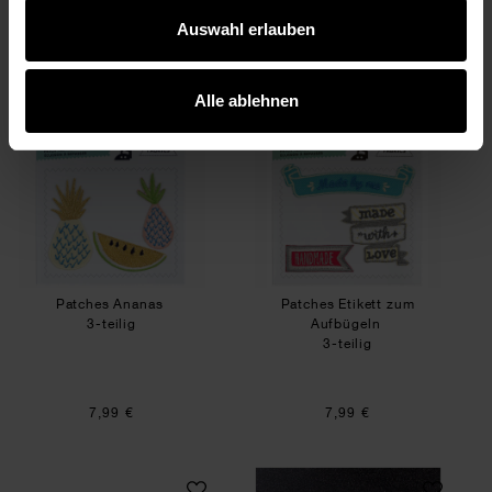
Auswahl erlauben
5,79 €
7,29 €
Alle ablehnen
Patches Ananas
Patches Etikett z
Patches Ananas
Patches Etikett zum
3-teilig
Aufbügeln
3-teilig
7,99 €
7,99 €
Bügelmotive Buchstaben A-Z schwarz glitter
Bügelbogen für ei