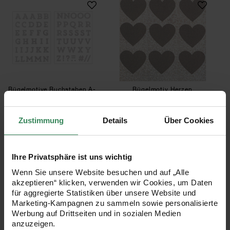
Bügelmotive Buchstaben A-
Bügelmotiv Herzen
Z silber glitter
irisierend 9 Stück
Zustimmung
Details
Über Cookies
7,29 €
3,79 €
Ihre Privatsphäre ist uns wichtig
Bügelmotiv Pfeil 84x28mm Strass
Patches kleine As
Wenn Sie unsere Website besuchen und auf „Alle
akzeptieren“ klicken, verwenden wir Cookies, um Daten
für aggregierte Statistiken über unsere Website und
Marketing-Kampagnen zu sammeln sowie personalisierte
Werbung auf Drittseiten und in sozialen Medien
anzuzeigen.