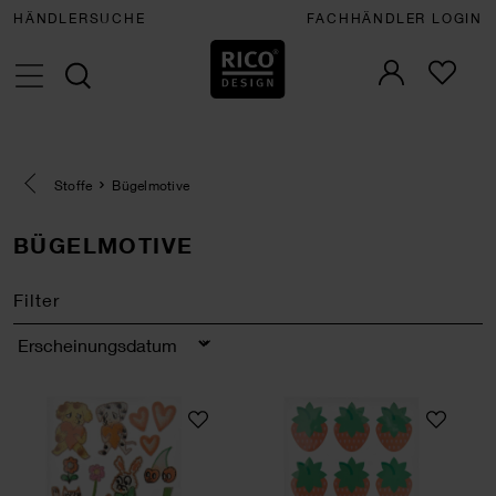
HÄNDLERSUCHE
FACHHÄNDLER LOGIN
Eine Kategorie zurück navigieren
Stoffe
Bügelmotive
BÜGELMOTIVE
Filter
Sortierung
Bügelmotiv Airbrush 15 Stück
Bügelmotiv Erdbee