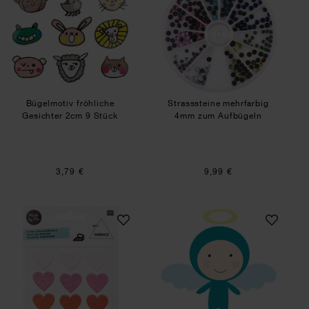
Bügelmotiv fröhliche
Strasssteine mehrfarbig
Gesichter 2cm 9 Stück
4mm zum Aufbügeln
3,79 €
9,99 €
Patches Herzen 9 Stück zum Aufbügeln
Appliqué Engel 1