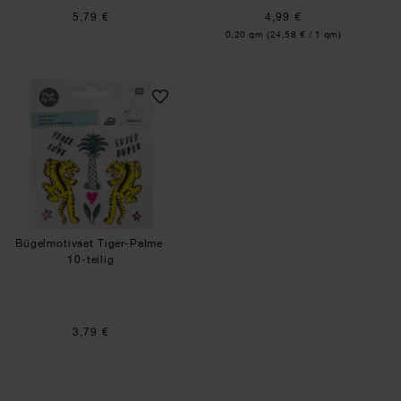
5,79 €
4,99 €
Inhalt:
0,20 qm
(24,58 € / 1 qm)
Bügelmotivset Tiger-Palme
Bügelmotivset Tiger-Palme
10-teilig
3,79 €