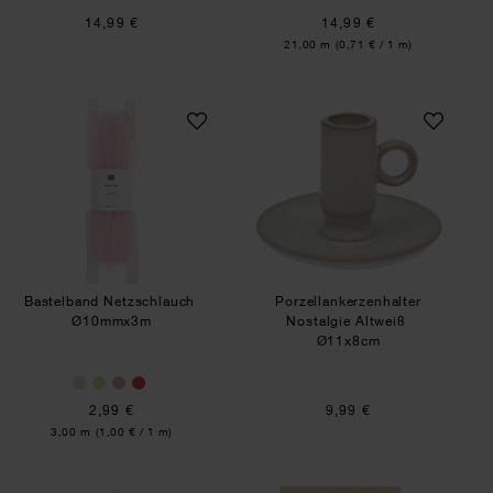
14,99 €
14,99 €
Inhalt:
21,00 m
(0,71 € / 1 m)
Bastelband Netzschlauch
Porzellankerzenhal
Bastelband Netzschlauch
Porzellankerzenhalter
Ø10mmx3m
Nostalgie Altweiß
Ø11x8cm
2,99 €
9,99 €
Inhalt:
3,00 m
(1,00 € / 1 m)