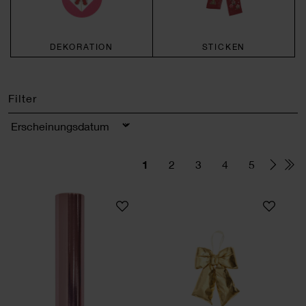
DEKORATION
STICKEN
Filter
Sortierung
1
2
3
4
5
Geschenkpapier Metallic
Weihnachtsschlei