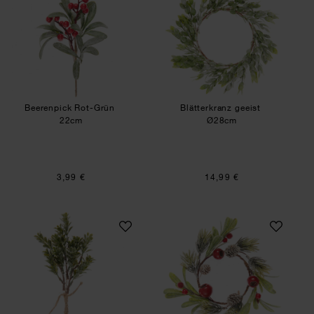
Beerenpick Rot-Grün
Blätterkranz geeist
22cm
Ø28cm
3,99 €
14,99 €
Blätterzweig-Bund geeist
Tannenkranz mit Z