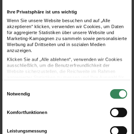
Ihre Privatsphäre ist uns wichtig
Deko-Set
Blätterzweig geeist
Wenn Sie unsere Website besuchen und auf „Alle
Schlehenbeeren/Zweige
46cm
geeist Blau
akzeptieren“ klicken, verwenden wir Cookies, um Daten
für aggregierte Statistiken über unsere Website und
Marketing-Kampagnen zu sammeln sowie personalisierte
Werbung auf Drittseiten und in sozialen Medien
4,99 €
7,99 €
anzuzeigen.
Klicken Sie auf „Alle ablehnen“, verwenden wir Cookies
Beerenpick Rot
Deko-Set Schneeb
ausschließlich, um die Benutzerfreundlichkeit der
Website sicherzustellen, die Reichweite im Rahmen
aggregierter Statistiken zu messen und Ihre Auswahl für
zukünftige Besuche zu speichern.
Einwilligungsauswahl
Ihre Einwilligung ist freiwillig und kann jederzeit über den
Notwendig
Link „Cookie-Einstellungen“ im Fußbereich der Seite
widerrufen werden. Weitere Informationen zu den
verwendeten Technologien und den Empfängern der
Komfortfunktionen
Beerenpick Rot
Deko-Set
Daten finden Sie in unserer Datenschutzerklärung.
21cm
Schneebeeren/Zweige
Impressum
Datenschutz
Vertrag widerrufen
beschneit Weiß
Leistungsmessung