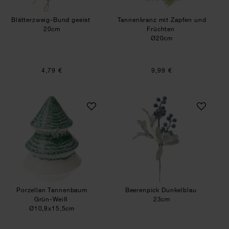
Blätterzweig-Bund geeist
Tannenkranz mit Zapfen und
20cm
Früchten
Ø20cm
4,79 €
9,99 €
Porzellan Tannenbaum Grün-Weiß
Beerenpick Dunke
Porzellan Tannenbaum
Beerenpick Dunkelblau
Grün-Weiß
23cm
Ø10,8x15,5cm