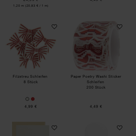
Inhalt:
1,20 m
(20,83 € / 1 m)
Filzstreu Schleifen
Paper Poetry Wash
Filzstreu Schleifen
Paper Poetry Washi Sticker
8 Stück
Schleifen
200 Stück
4,99 €
4,49 €
Paper Poetry Grußkarte Weihnachtsbaum Pixel
Glashaube mit Met