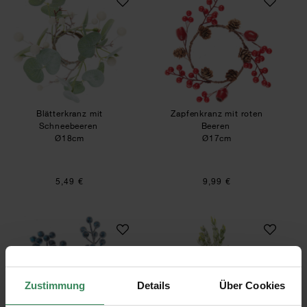
Blätterkranz mit
Zapfenkranz mit roten
Schneebeeren
Beeren
Ø18cm
Ø17cm
5,49 €
9,99 €
Deko-Set Schlehenbeeren/Zweige geeist Blau
Blätterzweig geeis
Zustimmung
Details
Über Cookies