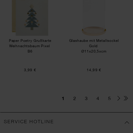
Paper Poetry Grußkarte
Glashaube mit Metallsockel
Weihnachtsbaum Pixel
Gold
B6
Ø11x20,5xcm
3,99 €
14,99 €
1
2
3
4
5
SERVICE HOTLINE