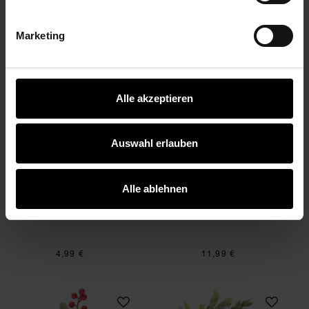
2,99 €
4,99 €
Marketing
Kerzenhalter Stern
Tannenzweig mit Z
Alle akzeptieren
Auswahl erlauben
Kerzenhalter Stern
Tannenzweig mit Zapfen
Alle ablehnen
10,5x10x2,8cm
geeist
68cm
4,99 €
11,99 €
Beerenpick Rot-Grün
Blätterkranz geeis