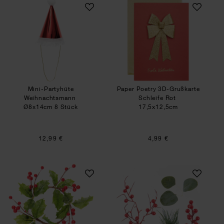
Mini-Partyhüte Weihnachtsmann
Paper Poetry 3D-G
Mini-Partyhüte
Paper Poetry 3D-Grußkarte
Weihnachtsmann
Schleife Rot
Ø8x14cm 8 Stück
17,5x12,5cm
12,99 €
4,99 €
Ilexkranz mit roten Beeren
Deko-Set Scheinb