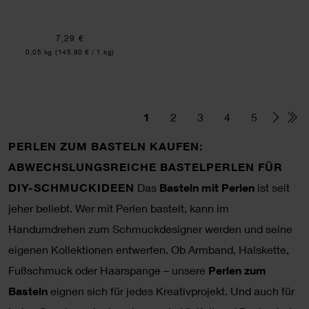
7,29 €
Inhalt:
0,05 kg
(145,80 € / 1 kg)
1
2
3
4
5
PERLEN ZUM BASTELN KAUFEN:
ABWECHSLUNGSREICHE BASTELPERLEN FÜR
DIY-SCHMUCKIDEEN
Das
Basteln mit Perlen
ist seit
jeher beliebt. Wer mit Perlen bastelt, kann im
Handumdrehen zum Schmuckdesigner werden und seine
eigenen Kollektionen entwerfen. Ob Armband, Halskette,
Fußschmuck oder Haarspange – unsere
Perlen zum
Basteln
eignen sich für jedes Kreativprojekt. Und auch für