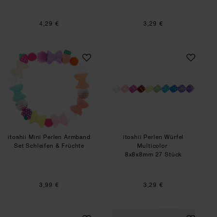
4,29 €
3,29 €
itoshii Mini Perlen Armband Set Schleifen & Frü
itoshii Perlen Würf
itoshii Mini Perlen Armband
itoshii Perlen Würfel
Set Schleifen & Früchte
Multicolor
8x8x8mm 27 Stück
3,99 €
3,29 €
Halbedelstein Splitter 18g
Anleitung Armband