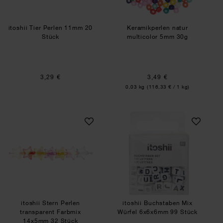
itoshii Tier Perlen 11mm 20
Keramikperlen natur
Stück
multicolor 5mm 30g
3,29 €
3,49 €
Inhalt:
0,03 kg
(116,33 € / 1 kg)
itoshii Stern Perlen transparent Farbmix 14x5m
itoshii Buchstabe
itoshii Stern Perlen
itoshii Buchstaben Mix
transparent Farbmix
Würfel 6x6x6mm 99 Stück
14x5mm 32 Stück