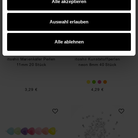
Alle akzeptieren
itoshii Marienkäfer Perlen 11mm 20 Stück
itoshii Kunststof
Auswahl erlauben
Alle ablehnen
itoshii Marienkäfer Perlen
itoshii Kunststoffperlen
11mm 20 Stück
neon 8mm 40 Stück
3,29 €
4,29 €
itoshii Herz Perlen pastell 12x11x5mm 35 Stück
QuetschPerle silb