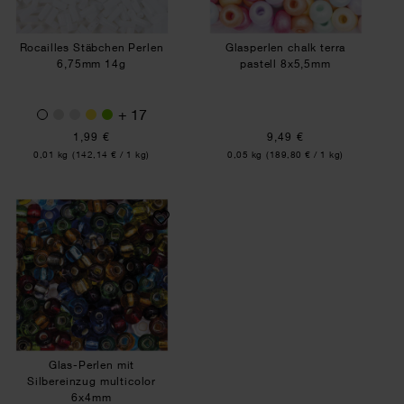
Rocailles Stäbchen Perlen
Glasperlen chalk terra
6,75mm 14g
pastell 8x5,5mm
+ 17
1,99 €
9,49 €
Inhalt:
Inhalt:
0,01 kg
(142,14 € / 1 kg)
0,05 kg
(189,80 € / 1 kg)
Glas-Perlen mit Silbereinzug multicolor 6x4mm
Glas-Perlen mit
Silbereinzug multicolor
6x4mm