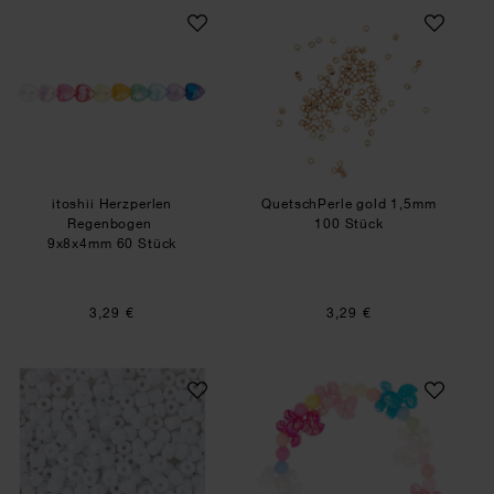
itoshii Herzperlen Regenbogen
QuetschPerle gol
itoshii Herzperlen
QuetschPerle gold 1,5mm
Regenbogen
100 Stück
9x8x4mm 60 Stück
3,29 €
3,29 €
Rocailles Perlen 4mm 14g
itoshii Mini Perle