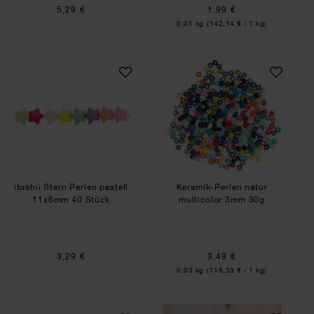
5,29 €
1,99 €
Inhalt:
0,01 kg
(142,14 € / 1 kg)
itoshii Stern Perlen pastell 11x6mm 40 Stück
Keramik-Perlen na
itoshii Stern Perlen pastell
Keramik-Perlen natur
11x6mm 40 Stück
multicolor 3mm 30g
3,29 €
3,49 €
Inhalt:
0,03 kg
(116,33 € / 1 kg)
itoshii Kunststoffperlen just happy Mix 6mm 68 
Bastelanleitung 