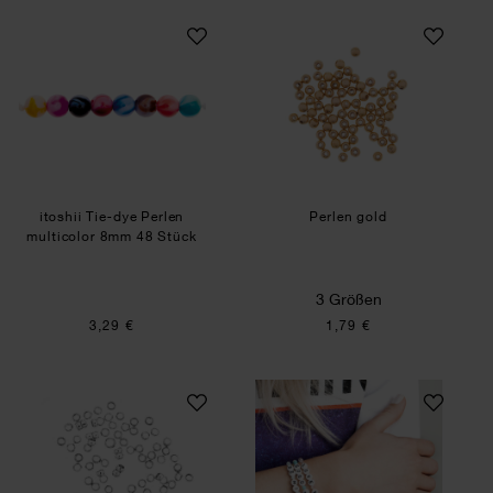
itoshii Tie-dye Perlen multicolor 8mm 48 Stück
Perlen gold
itoshii Tie-dye Perlen
Perlen gold
multicolor 8mm 48 Stück
3 Größen
3,29 €
1,79 €
QuetschPerle silber 2mm 100 Stück
Bastelanleitung 