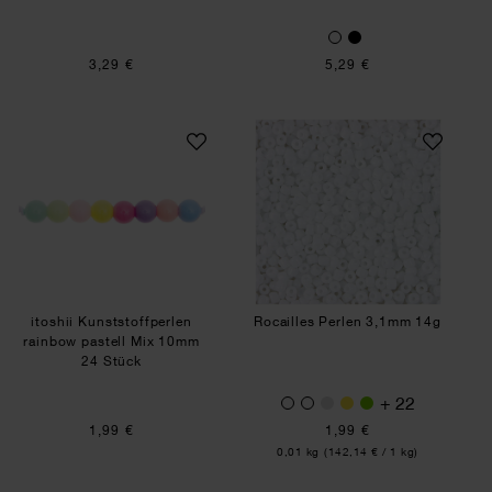
3,29 €
5,29 €
itoshii Kunststoffperlen rainbow pastell Mix 10
Rocailles Perlen 
itoshii Kunststoffperlen
Rocailles Perlen 3,1mm 14g
rainbow pastell Mix 10mm
24 Stück
+ 22
1,99 €
1,99 €
Inhalt:
0,01 kg
(142,14 € / 1 kg)