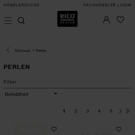
HÄNDLERSUCHE
FACHHÄNDLER LOGIN
Eine Kategorie zurück navigieren
Schmuck
Perlen
PERLEN
Filter
Sortierung
1
2
3
4
5
Buchstaben Perle rund schwarz-weiß ca. 165 St
Frischwasser-Perl