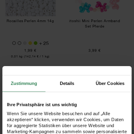
Rocailles Perlen 4mm 14g
itoshii Mini Perlen Armband
Set Pferde
+ 25
1,99 €
3,99 €
Inhalt:
0,01 kg
(142,14 € / 1 kg)
itoshii beads Perlen 2,6mm 17g
Bastelanleitung S
Zustimmung
Details
Über Cookies
Ihre Privatsphäre ist uns wichtig
Wenn Sie unsere Website besuchen und auf „Alle
akzeptieren“ klicken, verwenden wir Cookies, um Daten
für aggregierte Statistiken über unsere Website und
itoshii beads Perlen 2,6mm
Bastelanleitung
Marketing-Kampagnen zu sammeln sowie personalisierte
17g
Schlüsselanhänger mit