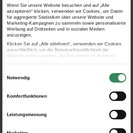
Wenn Sie unsere Website besuchen und auf „Alle
Bastelset Schultüte Affe
akzeptieren“ klicken, verwenden wir Cookies, um Daten
für aggregierte Statistiken über unsere Website und
Marketing-Kampagnen zu sammeln sowie personalisierte
Werbung auf Drittseiten und in sozialen Medien
anzuzeigen.
Klicken Sie auf „Alle ablehnen“, verwenden wir Cookies
ausschließlich, um die Benutzerfreundlichkeit der
Website sicherzustellen, die Reichweite im Rahmen
Bastelset Schultüte Affe
aggregierter Statistiken zu messen und Ihre Auswahl für
zukünftige Besuche zu speichern.
Einwilligungsauswahl
Ihre Einwilligung ist freiwillig und kann jederzeit über den
Notwendig
Link „Cookie-Einstellungen“ im Fußbereich der Seite
widerrufen werden. Weitere Informationen zu den
9,99 €
verwendeten Technologien und den Empfängern der
Komfortfunktionen
Daten finden Sie in unserer Datenschutzerklärung.
Impressum
Datenschutz
Vertrag widerrufen
SCHULTÜTEN-BASTELSETS: INDIVIDUELLE
Leistungsmessung
SCHULTÜTEN MIT PRAKTISCHEN BASTELSETS
GESTALTEN
Ein
Schultüten-Bastelset ist die ideale
Marketing