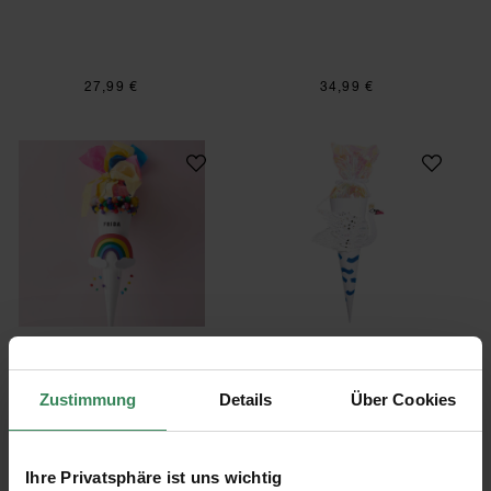
27,99 €
34,99 €
Bastelset Schultüte Regenbogen
Bastelset Schult
Bastelset Schultüte
Bastelset Schultüte Schwan
Regenbogen
Zustimmung
Details
Über Cookies
34,99 €
9,99 €
Ihre Privatsphäre ist uns wichtig