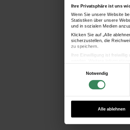
Ihre Privatsphäre ist uns wi
Wenn Sie unsere Website bes
Statistiken über unsere Web
und in sozialen Medien anzu
Ohrclips mit r
6 
Klicken Sie auf „Alle ablehn
sicherzustellen, die Reichwe
zu speichern.
Ihre Einwilligung ist freiwil
4
werden. Weitere Information
Einwilligungsauswahl
Datenschutzerklärung.
Notwendig
Impressum
Datenschutz
Alle ablehnen