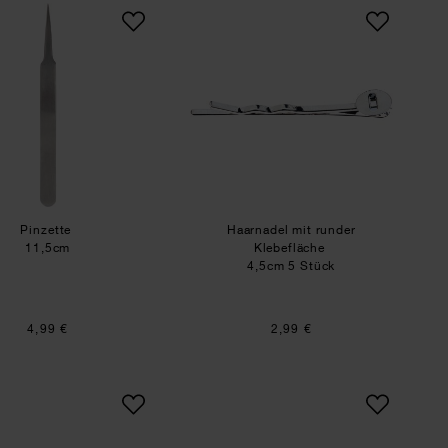
Pinzette
Haarnadel mit runder
Pinzette
Haarnadel mit runder
11,5cm
Klebefläche
4,5cm 5 Stück
4,99 €
2,99 €
fläche
Haarspange
Haarclips