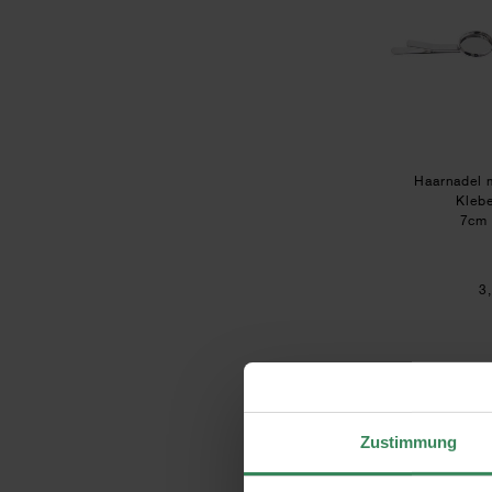
Haarnadel m
Kleb
7cm 
3
Zustimmung