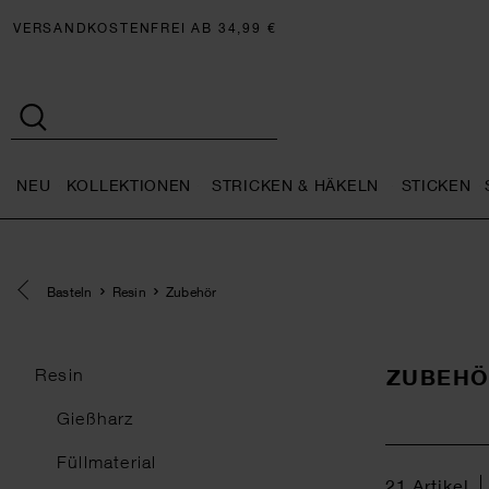
VERSANDKOSTENFREI AB 34,99 €
NEU
KOLLEKTIONEN
STRICKEN & HÄKELN
STICKEN
Neu general.openMenu
Kollektionen general.openMe
Stricken 
Eine Kategorie zurück navigieren
Basteln
Resin
Zubehör
ZUBEH
Resin
Gießharz
Füllmaterial
21
Artikel