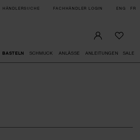
HÄNDLERSUCHE
FACHHÄNDLER LOGIN
ENG
FR
BASTELN
SCHMUCK
ANLÄSSE
ANLEITUNGEN
SALE
eral.openMenu
Künstlerbedarf general.openMenu
Basteln general.openMenu
Schmuck general.openMenu
Anlässe general.op
Anleit
S