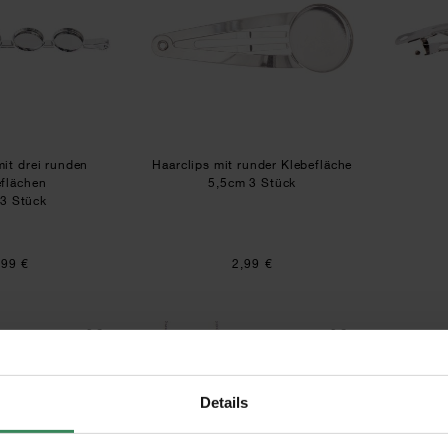
it drei runden
Haarclips mit runder Klebefläche
eflächen
5,5cm 3 Stück
3 Stück
,99 €
2,99 €
Ohrclips mit runder Klebefläche
Schmuck Zubehör
Details