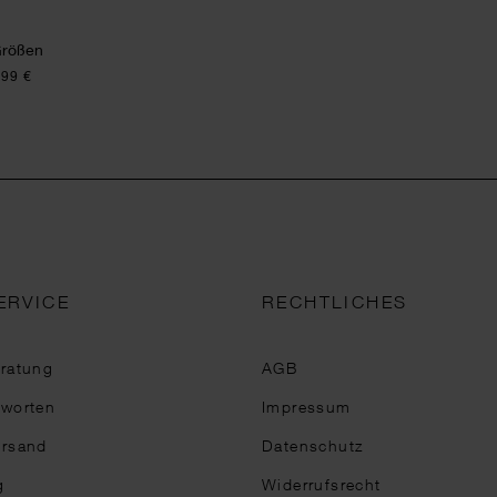
Größen
,99 €
ERVICE
RECHTLICHES
eratung
AGB
tworten
Impressum
ersand
Datenschutz
g
Widerrufsrecht