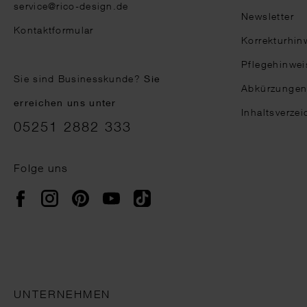
service@rico-design.de
Newsletter
Kontaktformular
Korrekturhin
Pflegehinwei
Sie sind Businesskunde?
Sie
Abkürzunge
erreichen uns unter
Inhaltsverzei
05251 2882 333
Folge uns
Instagram
Pinterest
YouTube
TikTok
Facebook
UNTERNEHMEN