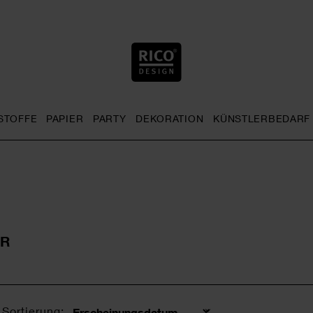
STOFFE
PAPIER
PARTY
DEKORATION
KÜNSTLERBEDARF
nu
& Häkeln general.openMenu
Sticken general.openMenu
Stoffe general.openMenu
Papier general.openMenu
Party general.openMenu
Dekoration gen
ÖR
Sortierung: