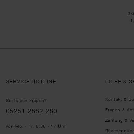
2 
1
SERVICE HOTLINE
HILFE & S
Kontakt & B
Sie haben Fragen?
Telefonnummer
Fragen & An
05251 2882 280
Zahlung & V
von Mo. - Fr. 8:30 - 17 Uhr
Rücksendun