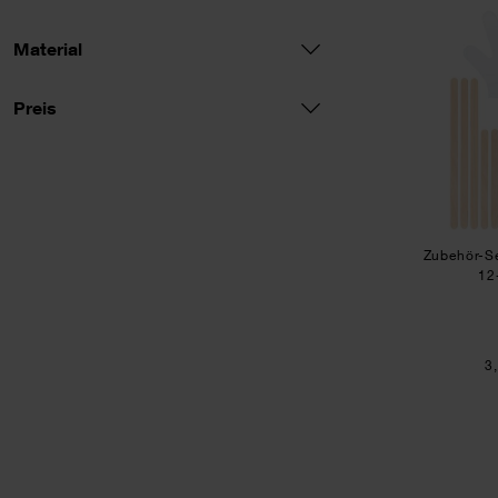
Material
Preis
Preis
Zubehör-S
12-
3