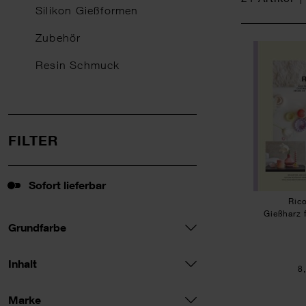
Silikon Gießformen
Zubehör
Resin Schmuck
FILTER
Sofort lieferbar
Sofort lieferbar
Ric
Gießharz f
Grundfarbe
Inhalt
8
Marke