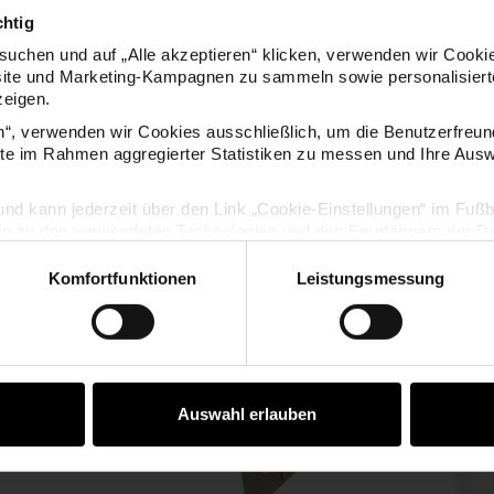
chtig
uchen und auf „Alle akzeptieren“ klicken, verwenden wir Cookie
site und Marketing-Kampagnen zu sammeln sowie personalisierte
zeigen.
under Klebefläche
Schmuck Zubehör
Haarna
Stück
19-teilig
en“, verwenden wir Cookies ausschließlich, um die Benutzerfreun
ite im Rahmen aggregierter Statistiken zu messen und Ihre Aus
lig und kann jederzeit über den Link „Cookie-Einstellungen“ im Fuß
,99 €
4,49 €
en zu den verwendeten Technologien und den Empfängern der Dat
Komfortfunktionen
Leistungsmessung
Ring größenverstellbar mit runder Klebefläche
Haarclips Stern
Vertrag widerrufen
Auswahl erlauben