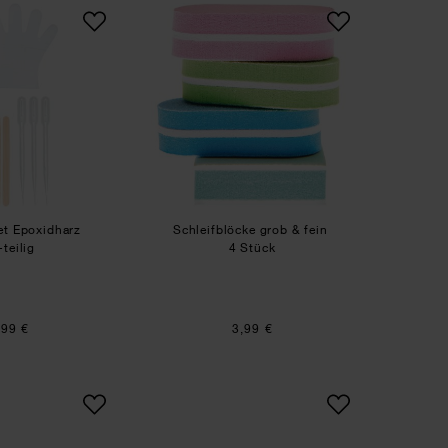
Zubehör-Set Epoxidharz
Schleifblöcke grob & fein
et Epoxidharz
Schleifblöcke grob & fein
teilig
4 Stück
,99 €
3,99 €
Haarnadel mit drei runden Klebeflächen
Haarclips mit runder Klebe