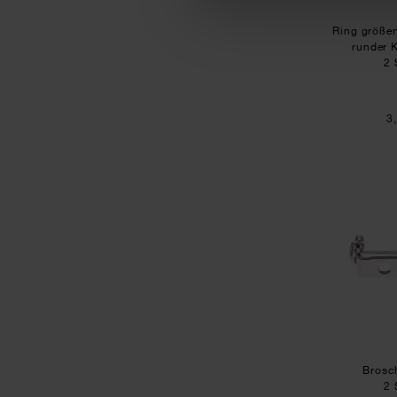
Ring größen
runder 
2 
3
Brosc
2 