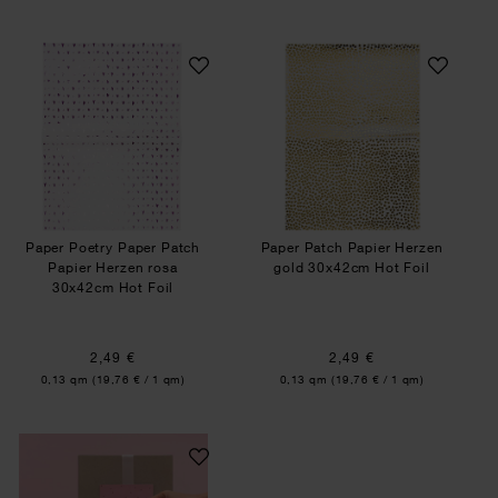
Paper Poetry Paper Patch Papier Herzen rosa 3
Paper Patch Papie
Paper Poetry Paper Patch
Paper Patch Papier Herzen
Papier Herzen rosa
gold 30x42cm Hot Foil
30x42cm Hot Foil
2,49 €
2,49 €
Inhalt:
Inhalt:
0,13 qm
(19,76 € / 1 qm)
0,13 qm
(19,76 € / 1 qm)
Bastelanleitung Fotobox