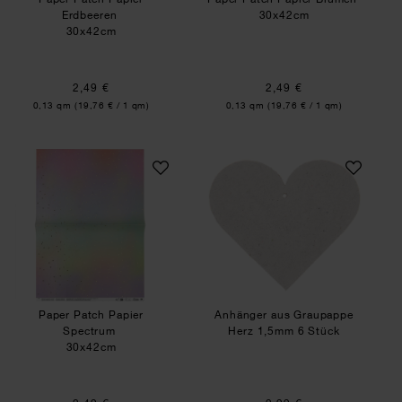
Erdbeeren
30x42cm
30x42cm
2,49 €
2,49 €
Inhalt:
Inhalt:
0,13 qm
(19,76 € / 1 qm)
0,13 qm
(19,76 € / 1 qm)
Paper Patch Papier Spectrum
Anhänger aus Gra
Paper Patch Papier
Anhänger aus Graupappe
Spectrum
Herz 1,5mm 6 Stück
30x42cm