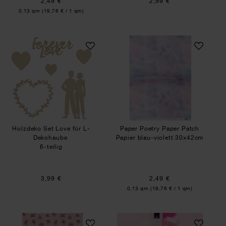
2,49 €
2,99 €
Inhalt:
0,13 qm
(19,76 € / 1 qm)
Holzdeko Set Love für L-Dekohaube
Paper Poetry Pape
Holzdeko Set Love für L-
Paper Poetry Paper Patch
Dekohaube
Papier blau-violett 30x42cm
6-teilig
3,99 €
2,49 €
Inhalt:
0,13 qm
(19,76 € / 1 qm)
Paper Poetry Paper Patch Papier Azalee 30x42
Anleitung Seife s