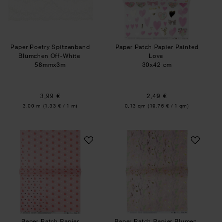
Paper Poetry Spitzenband
Paper Patch Papier Painted
Blümchen Off-White
Love
58mmx3m
30x42 cm
3,99 €
2,49 €
Inhalt:
Inhalt:
3,00 m
(1,33 € / 1 m)
0,13 qm
(19,76 € / 1 qm)
Paper Patch Papier Erdbeeren
Paper Patch Papi
Paper Patch Papier
Paper Patch Papier Blumen