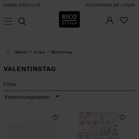
HÄNDLERSUCHE
FACHHÄNDLER LOGIN
Eine Kategorie zurück navigieren
Basteln
Anlass
Valentinstag
VALENTINSTAG
Filter
Sortierung
Paper Poetry Spitzenband Blümchen Off-White
Paper Patch Papie