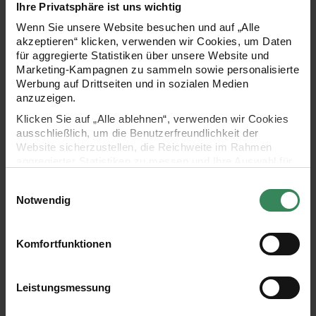
Ihre Privatsphäre ist uns wichtig
Wenn Sie unsere Website besuchen und auf „Alle
akzeptieren“ klicken, verwenden wir Cookies, um Daten
Paper Poetry Paper Patch
Paper Poetry Paper Patch
für aggregierte Statistiken über unsere Website und
Papier rosa-violett 30x42cm
Papier Pflanzen flieder-gold
Marketing-Kampagnen zu sammeln sowie personalisierte
30x42cm
Werbung auf Drittseiten und in sozialen Medien
anzuzeigen.
2,49 €
2,49 €
Klicken Sie auf „Alle ablehnen“, verwenden wir Cookies
Inhalt:
Inhalt:
0,13 qm
(19,76 € / 1 qm)
0,13 qm
(19,76 € / 1 qm)
ausschließlich, um die Benutzerfreundlichkeit der
Website sicherzustellen, die Reichweite im Rahmen
aggregierter Statistiken zu messen und Ihre Auswahl für
Holz-Dekotabletts Herz
Paper Patch Papi
zukünftige Besuche zu speichern.
Einwilligungsauswahl
Ihre Einwilligung ist freiwillig und kann jederzeit über den
Notwendig
Link „Cookie-Einstellungen“ im Fußbereich der Seite
widerrufen werden. Weitere Informationen zu den
verwendeten Technologien und den Empfängern der
Komfortfunktionen
Daten finden Sie in unserer Datenschutzerklärung.
Impressum
Datenschutz
Vertrag widerrufen
Leistungsmessung
Holz-Dekotabletts Herz
Paper Patch Papier Blumen
2-teilig
mauve 30x42cm