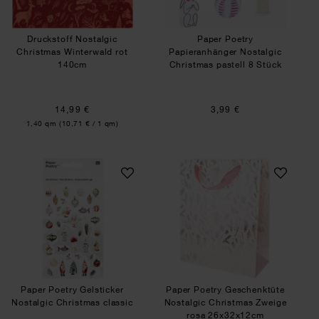
Druckstoff Nostalgic
Paper Poetry
Christmas Winterwald rot
Papieranhänger Nostalgic
140cm
Christmas pastell 8 Stück
14,99 €
3,99 €
Inhalt:
1,40 qm
(10,71 € / 1 qm)
Paper Poetry Gelsticker Nostalgic Christmas cla
Paper Poetry Ges
Paper Poetry Gelsticker
Paper Poetry Geschenktüte
Nostalgic Christmas classic
Nostalgic Christmas Zweige
rosa 26x32x12cm