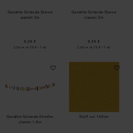
Genähte Girlande Sterne
Genähte Girlande Sterne
pastell 2m
classic 2m
9,49 €
9,49 €
Inhalt:
Inhalt:
2,00 m
(4,75 € / 1 m)
2,00 m
(4,75 € / 1 m)
Genähte Girlande Streifen classic 1,8m
Stoff uni 140cm
Genähte Girlande Streifen
Stoff uni 140cm
classic 1,8m