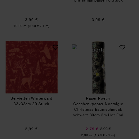
Christmas pastell 6 Stück
3,99 €
3,99 €
Inhalt:
10,00 m
(0,40 € / 1 m)
Servietten Winterwald 33x33cm 20 Stück
Paper Poetry Ges
Servietten Winterwald
Paper Poetry
33x33cm 20 Stück
Geschenkpapier Nostalgic
Christmas Baumschmuck
schwarz 80cm 2m Hot Foil
3,99 €
2,79 €
3,99 €
Inhalt:
2,00 m
(1,40 € / 1 m)