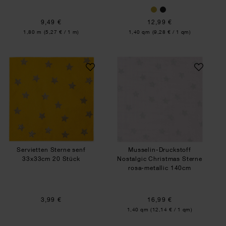
9,49 €
12,99 €
Inhalt:
Inhalt:
1,80 m
(5,27 € / 1 m)
1,40 qm
(9,28 € / 1 qm)
Servietten Sterne senf 33x33cm 20 Stück
Musselin-Drucksto
Servietten Sterne senf
Musselin-Druckstoff
33x33cm 20 Stück
Nostalgic Christmas Sterne
rosa-metallic 140cm
3,99 €
16,99 €
Inhalt:
1,40 qm
(12,14 € / 1 qm)