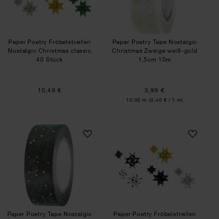
Paper Poetry Fröbelstreifen
Paper Poetry Tape Nostalgic
Nostalgic Christmas classic
Christmas Zweige weiß-gold
40 Stück
1,5cm 10m
10,49 €
3,99 €
Inhalt:
10,00 m
(0,40 € / 1 m)
Paper Poetry Tape Nostalgic Christmas Zweige
Paper Poetry Fröb
Paper Poetry Tape Nostalgic
Paper Poetry Fröbelstreifen