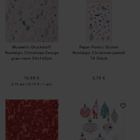
Musselin-Druckstoff
Paper Poetry Sticker
Nostalgic Christmas Zweige
Nostalgic Christmas pastell
grau-neon 50x140cm
76 Stück
10,99 €
3,79 €
Inhalt:
0,70 qm
(15,70 € / 1 qm)
Druckstoff Nostalgic Christmas Winterwald rot
Paper Poetry Papi