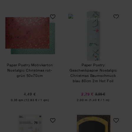
Paper Poetry Motivkarton Nostalgic Christmas 
Paper Poetry Ges
Paper Poetry Motivkarton
Paper Poetry
Nostalgic Christmas rot-
Geschenkpapier Nostalgic
grün 50x70cm
Christmas Baumschmuck
blau 80cm 2m Hot Foil
4,49 €
2,79 €
3,99 €
Inhalt:
Inhalt:
0,35 qm
(12,83 € / 1 qm)
2,00 m
(1,40 € / 1 m)
Paper Poetry Sticker Nostalgic Christmas weiß 
Paper Poetry Gesc