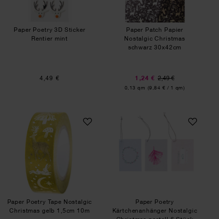
Paper Poetry 3D Sticker
Paper Patch Papier
Rentier mint
Nostalgic Christmas
schwarz 30x42cm
4,49 €
1,24 €
2,49 €
Inhalt:
0,13 qm
(9,84 € / 1 qm)
Paper Poetry Tape Nostalgic Christmas gelb 1,
Paper Poetry Kärt
Paper Poetry Tape Nostalgic
Paper Poetry
Christmas gelb 1,5cm 10m
Kärtchenanhänger Nostalgic