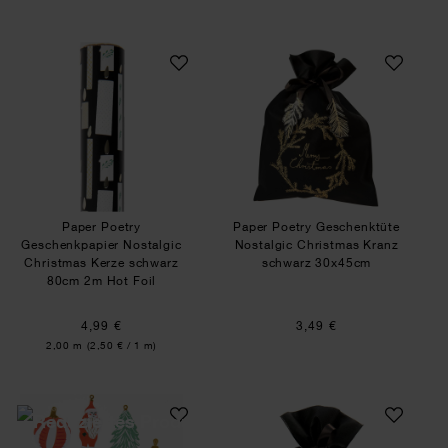
Paper Poetry Geschenkpapier Nostalgic Christ
Paper Poetry Ges
Paper Poetry
Paper Poetry Geschenktüte
Geschenkpapier Nostalgic
Nostalgic Christmas Kranz
Christmas Kerze schwarz
schwarz 30x45cm
80cm 2m Hot Foil
4,99 €
3,49 €
Inhalt:
2,00 m
(2,50 € / 1 m)
Paper Poetry Papieranhänger Nostalgic Christma
Paper Poetry Ges