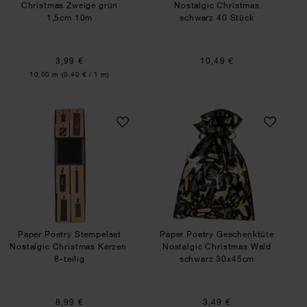
Christmas Zweige grün
Nostalgic Christmas
1,5cm 10m
schwarz 40 Stück
3,99 €
10,49 €
Inhalt:
10,00 m
(0,40 € / 1 m)
Paper Poetry Stempelset Nostalgic Christmas K
Paper Poetry Ges
Paper Poetry Stempelset
Paper Poetry Geschenktüte
Nostalgic Christmas Kerzen
Nostalgic Christmas Wald
8-teilig
schwarz 30x45cm
8,99 €
3,49 €