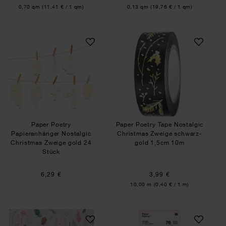
Inhalt:
Inhalt:
0,70 qm
(11,41 € / 1 qm)
0,13 qm
(19,76 € / 1 qm)
Paper Poetry Papieranhänger Nostalgic Christm
Paper Poetry Tap
Paper Poetry
Paper Poetry Tape Nostalgic
Papieranhänger Nostalgic
Christmas Zweige schwarz-
Christmas Zweige gold 24
gold 1,5cm 10m
Stück
6,29 €
3,99 €
Inhalt:
10,00 m
(0,40 € / 1 m)
Musselin-Druckstoff Nostalgic Christmas Zwei
Paper Poetry Stick