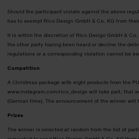
Should the participant violate against the above regu
has to exempt Rico Design GmbH & Co. KG from their lia
It is within the discretion of Rico Design GmbH & Co.
the other party having been heard or decline the delive
regulations or a corresponding violation cannot be exc
Competition
A Christmas package with eight products from the PUT
www.instagram.com/rico_design will take part, that a
(German time). The announcement of the winner will 
Prizes
The winner is selected at random from the list of par
requested to send Rico Design GmbH & Co. KG their p