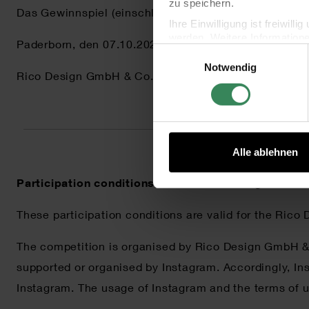
zu speichern.
Das Gewinnspiel (einschließlich dieser Teilnahmebe
Ihre Einwilligung ist freiwil
werden. Weitere Information
Paderborn, den 07.10.2024
Einwilligungsauswahl
Datenschutzerklärung.
Notwendig
Impressum
Datenschutz
Rico Design GmbH & Co. KG
Alle ablehnen
Participation conditions for the Rico Design 80K 
These participation conditions are valid for the Rico
The competition is organised by Rico Design GmbH & C
supported or organised by Instagram. Accordingly, Ins
Instagram. The usage of Instagram and the terms of u