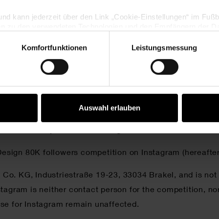
dingungen) unterliegt deutschem Recht. Der Rechtsweg 
lig und kann jederzeit über den Link „Cookie-Einstellungen“ im Fuß
en zu den verwendeten Technologien und den Empfängern der Dat
Komfortfunktionen
Leistungsmessung
Vertrag widerrufen
Auswahl erlauben
followers competition on Instagram
 Design 80K followers competition on Instagram (hereafte
o. KG, Industriestraße 19-23, 33034 Brakel, and is not 
tagram is neither contact person for the competition, nor
se for Instagram remain unaffected.