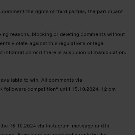
comment the rights of third parties, the participant
iving reasons, blocking or deleting comments without
ents violate against this regulations or legal
t information or if there is suspicion of manipulation.
available to win. All comments via
K followers competition“ until 15.10.2024, 12 pm
on the 16.10.2024 via Instagram-message and is
sage. If we have not received a reply by the