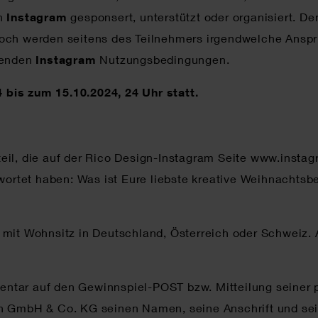
on
Instagram
gesponsert, unterstützt oder organisiert. 
 noch werden seitens des Teilnehmers irgendwelche Ans
ltenden
Instagram
Nutzungsbedingungen.
bis zum 15.10.2024, 24 Uhr statt.
teil, die auf der Rico Design-Instagram Seite www.insta
rtet haben: Was ist Eure liebste kreative Weihnachtsbe
 mit Wohnsitz in Deutschland, Österreich oder Schweiz.
ntar auf den Gewinnspiel-POST bzw. Mitteilung seiner p
gn GmbH & Co. KG seinen Namen, seine Anschrift und se