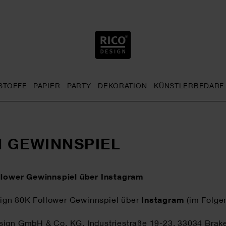
STOFFE
PAPIER
PARTY
DEKORATION
KÜNSTLERBEDARF
nu
& Häkeln general.openMenu
Sticken general.openMenu
Stoffe general.openMenu
Papier general.openMenu
Party general.openMenu
Dekoration gen
 GEWINNSPIEL
llower Gewinnspiel über Instagram
sign 80K Follower Gewinnspiel über
Instagram
(im Folge
ign GmbH & Co. KG, Industriestraße 19-23, 33034 Brakel, 