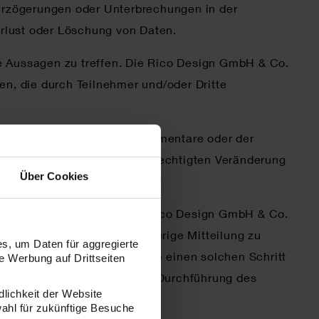
erzögerungen oder Unterbrechungen in der
erlust oder Löschung von Daten.
te Aussagen zu treffen. Die Rico Design GmbH & Co.
en, die durch Teilnehmer und/oder Dritte
 mit dem Einstellen der Kommentare oder der
ermedien oder bei der unberechtigten Veränderung
Über Cookies
r Dritte.
aren sind gegenüber der Rico Design GmbH & Co.
em Ermessen und ohne vorherige Mitteilung zu
s, um Daten für aggregierte
falls eingetretene Umstände einen solchen Schritt
 Werbung auf Drittseiten
urchführung oder geänderter Durchführung des
dlichkeit der Website
wahl für zukünftige Besuche