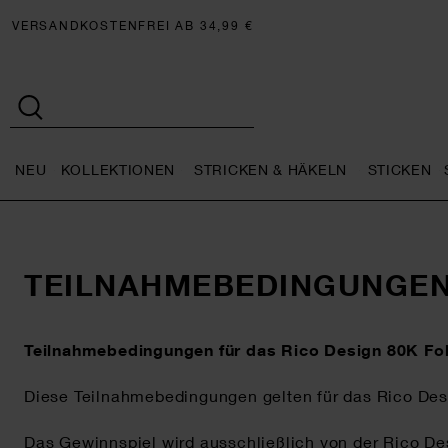
VERSANDKOSTENFREI AB 34,99 €
NEU
KOLLEKTIONEN
STRICKEN & HÄKELN
STICKEN
Neu general.openMenu
Kollektionen general.openMe
Stricken 
TEILNAHMEBEDINGUNGEN
Teilnahmebedingungen für das Rico Design 80K Fo
Diese Teilnahmebedingungen gelten für das Rico De
Das Gewinnspiel wird ausschließlich von der Rico Des