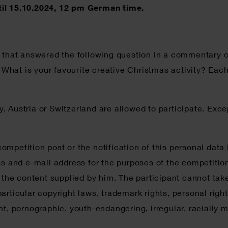
til 15.10.2024, 12 pm German time.
s that answered the following question in a commentary 
at is your favourite creative Christmas activity? Each p
, Austria or Switzerland are allowed to participate. Exc
mpetition post or the notification of this personal data
nd e-mail address for the purposes of the competition – 
r the content supplied by him. The participant cannot ta
n particular copyright laws, trademark rights, personal ri
t, pornographic, youth-endangering, irregular, racially mo