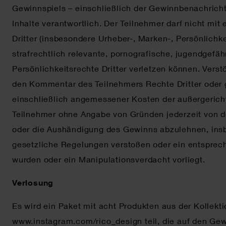
Gewinnspiels – einschließlich der Gewinnbenachricht
Inhalte verantwortlich. Der Teilnehmer darf nicht m
Dritter (insbesondere Urheber-, Marken-, Persönlichk
strafrechtlich relevante, pornografische, jugendgefä
Persönlichkeitsrechte Dritter verletzen können. Ver
den Kommentar des Teilnehmers Rechte Dritter oder g
einschließlich angemessener Kosten der außergerich
Teilnehmer ohne Angabe von Gründen jederzeit von 
oder die Aushändigung des Gewinns abzulehnen, ins
gesetzliche Regelungen verstoßen oder ein entspre
wurden oder ein Manipulationsverdacht vorliegt.
Verlosung
Es wird ein Paket mit acht Produkten aus der Kollek
www.instagram.com/rico_design teil, die auf den Ge