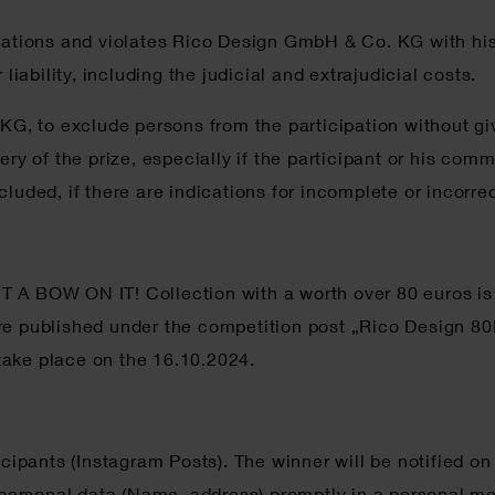
lations and violates Rico Design GmbH & Co. KG with his 
bility, including the judicial and extrajudicial costs.
 KG, to exclude persons from the participation without g
ry of the prize, especially if the participant or his comm
luded, if there are indications for incomplete or incorrec
 A BOW ON IT! Collection with a worth over 80 euros is 
re published under the competition post „Rico Design 80
take place on the 16.10.2024.
ticipants (Instagram Posts). The winner will be notified 
ersonal data (Name, address) promptly in a personal mes