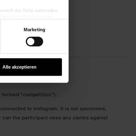
ist ausgeschlossen.
bereich der Seite widerrufen
en finden Sie in unserer
Marketing
Alle akzeptieren
r termed “competition”).
connected to Instagram. It is not sponsored,
 can the participant raise any claims against