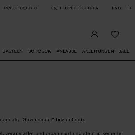
HÄNDLERSUCHE
FACHHÄNDLER LOGIN
ENG
FR
BASTELN
SCHMUCK
ANLÄSSE
ANLEITUNGEN
SALE
eral.openMenu
Künstlerbedarf general.openMenu
Basteln general.openMenu
Schmuck general.openMenu
Anlässe general.op
Anleit
S
nden als „Gewinnspiel“ bezeichnet).
veranstaltet und organisiert und steht in keinerlei