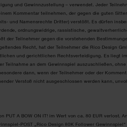
igung und Gewinnzustellung – verwendet. Jeder Teilnehme
it einem Kommentar teilnehmen, der gegen die guten Sitt
eits- und Namensrechte Dritter) verstößt. Es dürfen ins
hrdende, ordnungswidrige, rassistische, gewaltverherrlic
stößt der Teilnehmer gegen die vorstehenden Bestimmung
eltendes Recht, hat der Teilnehmer die Rico Design Gm
tlichen und gerichtlichen Rechtsverteidigung. Es liegt
der Teilnahme an dem Gewinnspiel auszuschließen, ohn
besondere dann, wenn der Teilnehmer oder der Komment
chender Verstoß nicht ausgeschlossen werden kann, unv
tion PUT A BOW ON IT! im Wert von ca. 80 EUR verlost. 
winnspiel-POST „Rico Design 80K Follower Gewinnspiel“ 