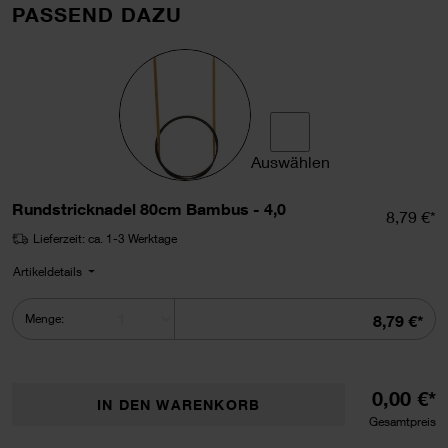
PASSEND DAZU
Auswählen
Rundstricknadel 80cm Bam
Rundstricknadel 80cm Bambus - 4,0
Einzelpr
8,79 €*
Lieferzeit: ca. 1-3 Werktage
Artikeldetails
Summe
Menge:
8,79 €*
0,00 €*
IN DEN WARENKORB
Gesamtpreis