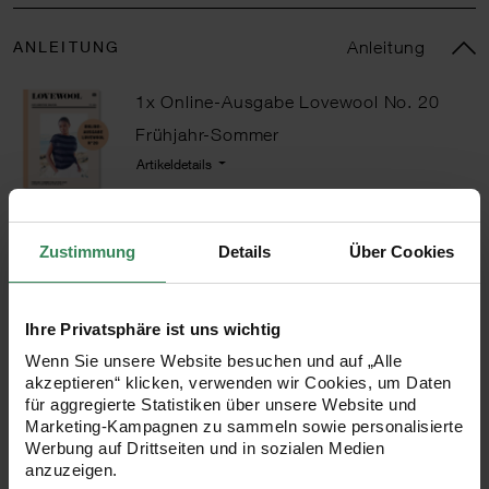
ANLEITUNG
Anleitung
1x Online-Ausgabe Lovewool No. 20
Frühjahr-Sommer
Artikeldetails
Zustimmung
Details
Über Cookies
50,99 €*
inkl. MwSt. / zzgl. Versandkosten
Ihre Privatsphäre ist uns wichtig
Wenn Sie unsere Website besuchen und auf „Alle
akzeptieren“ klicken, verwenden wir Cookies, um Daten
für aggregierte Statistiken über unsere Website und
Marketing-Kampagnen zu sammeln sowie personalisierte
VERSAND­KOSTEN­
KAUF AUF
Werbung auf Drittseiten und in sozialen Medien
FREI AB 34,99 €
RECHNUNG
anzuzeigen.