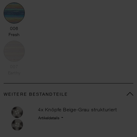
006 Fresh
006
Fresh
007 Earthy
007
Earthy
WEITERE BESTANDTEILE
4x
Knöpfe Beige-Grau strukturiert
Artikeldetails