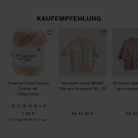
KAUFEMPFEHLUNG
wool No. 20
este Modell 16 aus Lovewool No. 20
Creative Chic-Unique Cotton dk
Strickset Jacke Modell 
SET
SET
Creative Chic-Unique
Strickset Jacke Modell
Strickset Jac
Cotton dk
18b aus Lovewool No. 20
aus Lovewo
100g 240m
+ 4
7,99 €
Ab 42,99 €
Ab 34
Inhalt:
0,10 kg
(79,90 € / 1 kg)