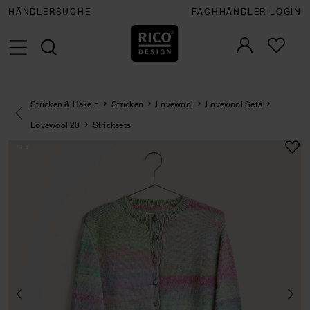
HÄNDLERSUCHE
FACHHÄNDLER LOGIN
Stricken & Häkeln
Stricken
Lovewool
Lovewool Sets
Eine Kategorie zurück navigieren
Lovewool 20
Stricksets
SET