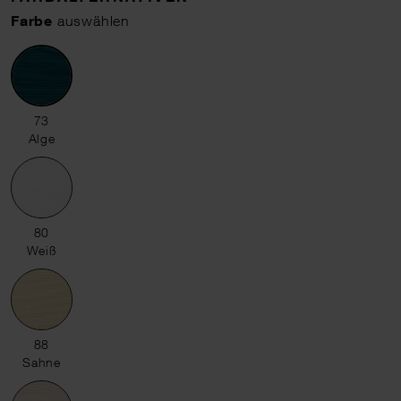
Farbe
auswählen
73 Alge
73
Alge
80 Weiß
80
Weiß
88 Sahne
88
Sahne