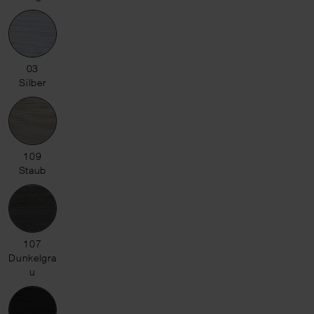
03 Silber
03
Silber
109 Staub
109
Staub
107 Dunkelgrau
107
Dunkelgra
u