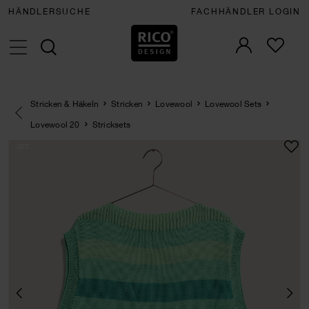
HÄNDLERSUCHE
FACHHÄNDLER LOGIN
Stricken & Häkeln
Stricken
Lovewool
Lovewool Sets
Eine Kategorie zurück navigieren
Lovewool 20
Stricksets
SET