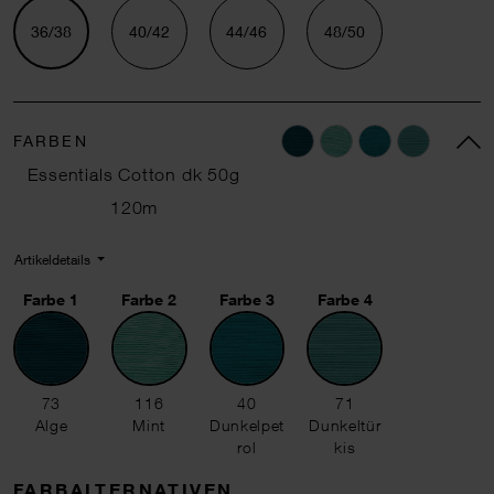
36/38
40/42
44/46
48/50
FARBEN
Essentials Cotton dk 50g
120m
Artikeldetails
Farbe 1
Farbe 2
Farbe 3
Farbe 4
73 Alge
116 Mint
40 Dunkelpetrol
71 Dunkeltürkis
73
116
40
71
Alge
Mint
Dunkelpet
Dunkeltür
rol
kis
FARBALTERNATIVEN