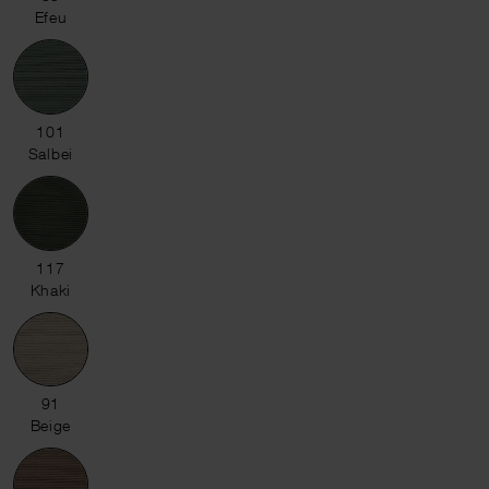
Efeu
101 Salbei
101
Salbei
117 Khaki
117
Khaki
91 Beige
91
Beige