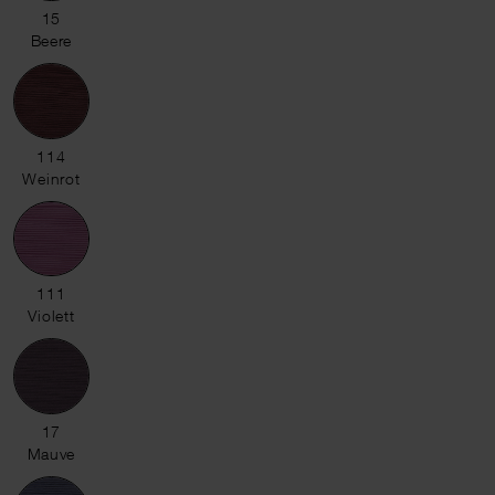
15 Beere
15
Beere
114 Weinrot
114
Weinrot
111 Violett
111
Violett
17 Mauve
17
Mauve