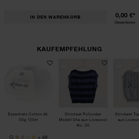
0,00 €*
IN DEN WARENKORB
Gesamtpreis
KAUFEMPFEHLUNG
ol No. 20
hirt Modell 09 aus Lovewool No. 20
Essentials Cotton dk
Strickset Pullunder Mode
SET
SET
Essentials Cotton dk
Strickset Pullunder
Strickset To
50g 120m
Modell 04a aus Lovewool
aus Lovewo
No. 20
+ 48