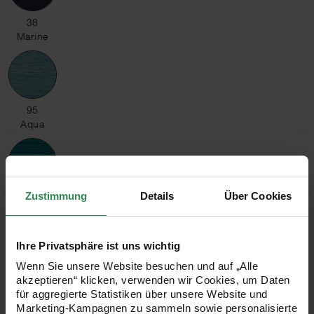
38 Marine
38
Marine
95 Aqua
95
Aqua
40 Dunkelpetrol
Zustimmung
Details
Über Cookies
40
Dunkelpet
rol
Ihre Privatsphäre ist uns wichtig
Wenn Sie unsere Website besuchen und auf „Alle
akzeptieren“ klicken, verwenden wir Cookies, um Daten
106 Petrol
für aggregierte Statistiken über unsere Website und
106
Marketing-Kampagnen zu sammeln sowie personalisierte
Petrol