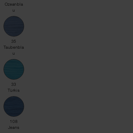
Ozeanbla
u
35 Taubenblau
35
Taubenbla
u
33 Türkis
33
Türkis
108 Jeans
108
Jeans