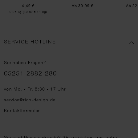
4,49 €
Ab 30,99 €
Ab 22
Inhalt:
0,05 kg
(89,80 € / 1 kg)
SERVICE HOTLINE
Sie haben Fragen?
Telefonnummer
05251 2882 280
von Mo. - Fr. 8:30 - 17 Uhr
service@rico-design.de
Kontaktformular
Sie sind Businesskunde?
Sie erreichen uns unter