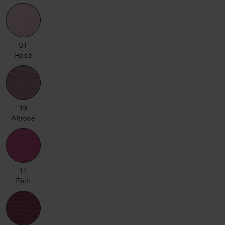
01 Rosé
01
Rosé
19 Altrosé
19
Altrosé
14 Pink
14
Pink