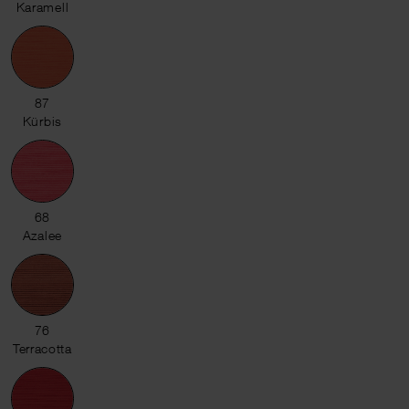
Karamell
87 Kürbis
87
Kürbis
68 Azalee
68
Azalee
76 Terracotta
76
Terracotta