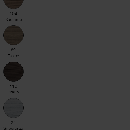
104 Kastanie
104
Kastanie
89 Taupe
89
Taupe
113 Braun
113
Braun
24 Silbergrau
24
Silbergrau