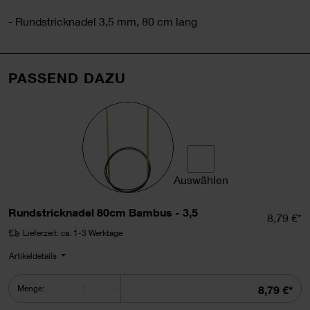
- Rundstricknadel 3,5 mm, 80 cm lang
PASSEND DAZU
Auswählen
Rundstricknadel 80cm Bam
Rundstricknadel 80cm Bambus - 3,5
Einzelpr
8,79 €*
Lieferzeit: ca. 1-3 Werktage
Artikeldetails
Summe
Menge:
8,79 €*