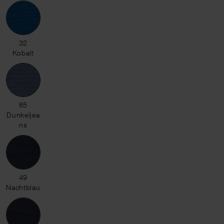
32 Kobalt
32
Kobalt
85 Dunkeljeans
85
Dunkeljea
ns
49 Nachtblau
49
Nachtblau