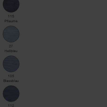
115 Pflaume
115
Pflaume
27 Hellblau
27
Hellblau
105 Blassblau
105
Blassblau
112 Ozeanblau
112