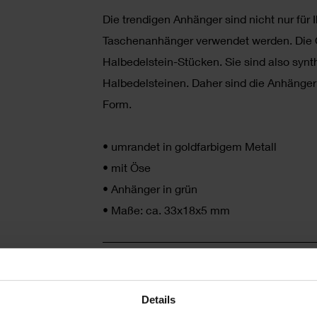
Die trendigen Anhänger sind nicht nur für
Taschenanhänger verwendet werden. Die Op
Halbedelstein-Stücken. Sie sind also synt
Halbedelsteinen. Daher sind die Anhänger
Form.
•
umrandet in goldfarbigem Metall
•
mit Öse
•
Anhänger in grün
•
Maße: ca. 33x18x5 mm
HERSTELLER
Details