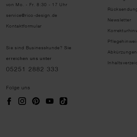
von Mo. - Fr. 8:30 - 17 Uhr
Rücksendun
service@rico-design.de
Newsletter
Kontaktformular
Korrekturhin
Pflegehinwei
Sie sind Businesskunde?
Sie
Abkürzunge
erreichen uns unter
Inhaltsverzei
05251 2882 333
Folge uns
Instagram
Pinterest
YouTube
TikTok
Facebook