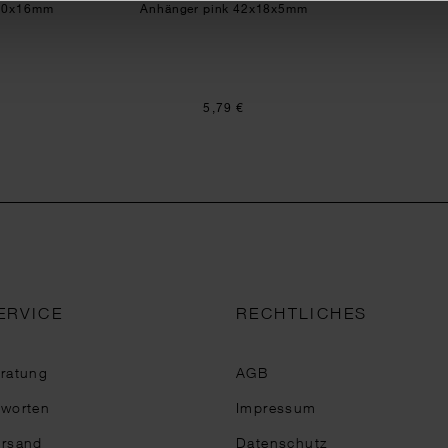
x20x16mm
Anhänger pink 42x18x5mm
5,79 €
ERVICE
RECHTLICHES
eratung
AGB
tworten
Impressum
ersand
Datenschutz