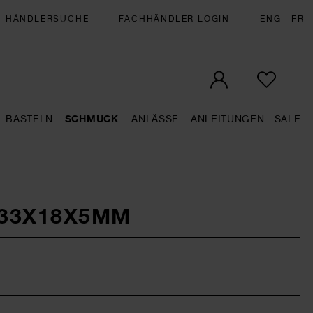
HÄNDLERSUCHE
FACHHÄNDLER LOGIN
ENG
FR
BASTELN
SCHMUCK
ANLÄSSE
ANLEITUNGEN
SALE
eral.openMenu
Künstlerbedarf general.openMenu
Basteln general.openMenu
Schmuck general.openMenu
Anlässe general.op
Anleit
S
33X18X5MM