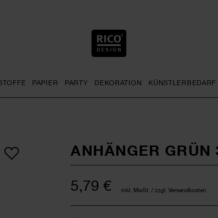
STOFFE
PAPIER
PARTY
DEKORATION
KÜNSTLERBEDARF
nu
& Häkeln general.openMenu
Sticken general.openMenu
Stoffe general.openMenu
Papier general.openMenu
Party general.openMenu
Dekoration gen
ANHÄNGER GRÜN 
5,79 €
inkl. MwSt. / zzgl. Versandkosten