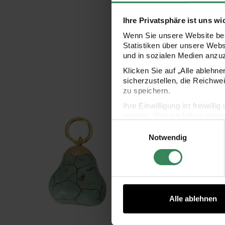
Ihre Privatsphäre ist uns wi
Wenn Sie unsere Website bes
Statistiken über unsere Web
und in sozialen Medien anzu
Klicken Sie auf „Alle ablehn
sicherzustellen, die Reichwe
zu speichern.
Anhänger türkis 23x16x10mm
Anhä
Ihre Einwilligung ist freiwil
werden. Weitere Information
Einwilligungsauswahl
Datenschutzerklärung.
Notwendig
Impressum
Datenschutz
Alle ablehnen