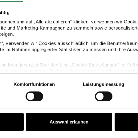
chtig
uchen und auf „Alle akzeptieren“ klicken, verwenden wir Cookie
site und Marketing-Kampagnen zu sammeln sowie personalisierte
zeigen.
en“, verwenden wir Cookies ausschließlich, um die Benutzerfreun
KAUFEMPFEHLUNG
ite im Rahmen aggregierter Statistiken zu messen und Ihre Aus
nger weiß 28x20x16mm
Anhänger pink 42x18x5mm
lig und kann jederzeit über den Link „Cookie-Einstellungen“ im Fuß
en zu den verwendeten Technologien und den Empfängern der Dat
Komfortfunktionen
Leistungsmessung
Vertrag widerrufen
Auswahl erlauben