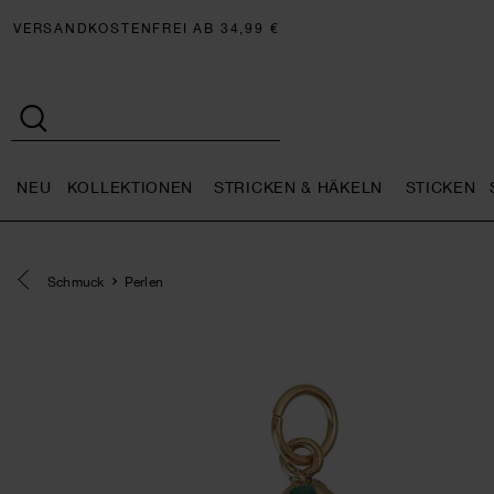
VERSANDKOSTENFREI AB 34,99 €
NEU
KOLLEKTIONEN
STRICKEN & HÄKELN
STICKEN
Neu general.openMenu
Kollektionen general.openMe
Stricken 
Eine Kategorie zurück navigieren
Schmuck
Perlen