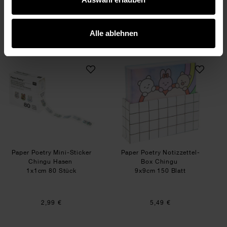
36x24x29cm
Alle ablehnen
6,99 €
6,99 €
Paper Poetry Mini-Sticker Chingu Hasen
Paper Poetry Noti
Paper Poetry Mini-Sticker
Paper Poetry Notizzettel-
Chingu Hasen
Box Chingu
1x1cm 80 Stück
9x9cm 150 Blatt
2,99 €
5,49 €