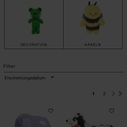
DECORATION
HÄKELN
Filter
Sortierung
1
2
Folienballon Airwalker Elefant
Folienballon Airwa