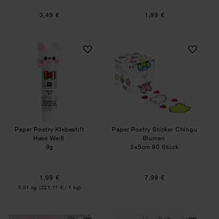
3,49 €
1,99 €
Paper Poetry Klebestift Hase Weiß
Paper Poetry Stic
Paper Poetry Klebestift
Paper Poetry Sticker Chingu
Hase Weiß
Blumen
9g
5x5cm 80 Stück
1,99 €
7,99 €
Inhalt:
0,01 kg
(221,11 € / 1 kg)
Paper Poetry 3D-Kartenset Chingu
Tattoos Chingu Ti