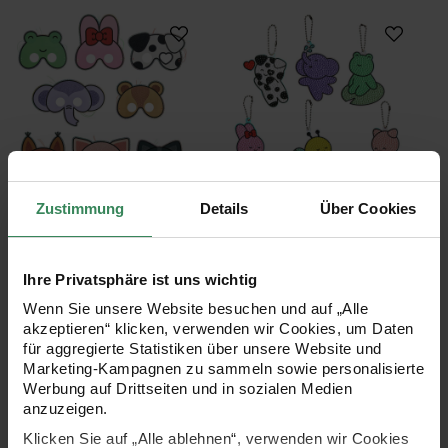
Diamond Painting Masken Tiere
Diamond Painting 
Diamond Painting Masken
Diamond Painting
Zustimmung
Details
Über Cookies
Tiere
Aufhänger Tiere
52-teilig
29-teilig
Ihre Privatsphäre ist uns wichtig
14,99 €
12,99 €
Wenn Sie unsere Website besuchen und auf „Alle
akzeptieren“ klicken, verwenden wir Cookies, um Daten
für aggregierte Statistiken über unsere Website und
Folienballon Airwalker Eichhörnchen
Folienballon Airwa
Marketing-Kampagnen zu sammeln sowie personalisierte
Werbung auf Drittseiten und in sozialen Medien
anzuzeigen.
Klicken Sie auf „Alle ablehnen“, verwenden wir Cookies