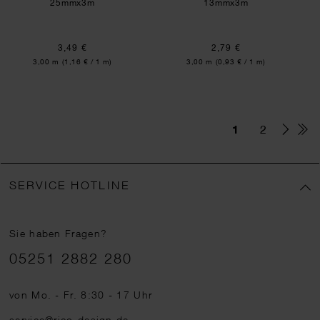
25mmx3m
13mmx3m
3,49 €
2,79 €
Inhalt:
Inhalt:
3,00 m
(1,16 € / 1 m)
3,00 m
(0,93 € / 1 m)
1
2
SERVICE HOTLINE
Sie haben Fragen?
Telefonnummer
05251 2882 280
von Mo. - Fr. 8:30 - 17 Uhr
service@rico-design.de