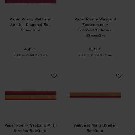
Paper Poetry Webband
Paper Poetry Webband
Streifen Diagonal Rot
Zackenmuster
50mmx3m
Rot/Weiß/Schwarz
38mmx3m
4,49 €
3,99 €
Inhalt:
Inhalt:
3,00 m
(1,50 € / 1 m)
3,00 m
(1,33 € / 1 m)
Paper Poetry Webband Multi Streifen Rot/Gold
Webband Multi Str
Paper Poetry Webband Multi
Webband Multi Streifen
Streifen Rot/Gold
Rot/Gold