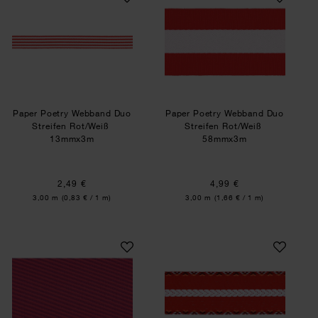
Paper Poetry Webband Duo
Paper Poetry Webband Duo
Streifen Rot/Weiß
Streifen Rot/Weiß
13mmx3m
58mmx3m
2,49 €
4,99 €
Inhalt:
Inhalt:
3,00 m
(0,83 € / 1 m)
3,00 m
(1,66 € / 1 m)
Paper Poetry Webband Streifen Diagonal Rot
Paper Poetry Web