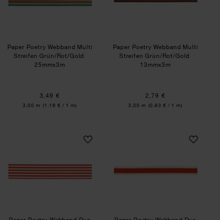
Paper Poetry Webband Multi
Paper Poetry Webband Multi
Streifen Grün/Rot/Gold
Streifen Grün/Rot/Gold
25mmx3m
13mmx3m
3,49 €
2,79 €
Inhalt:
Inhalt:
3,00 m
(1,16 € / 1 m)
3,00 m
(0,93 € / 1 m)
Paper Poetry Webband Duo Streifen Rot/Creme
Paper Poetry Web
Paper Poetry Webband Duo
Paper Poetry Webband Duo