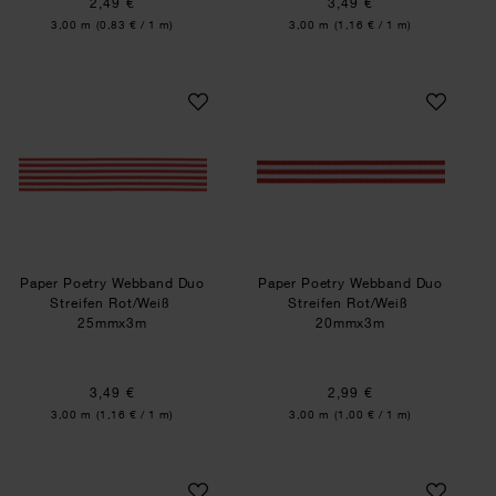
2,49 €
3,49 €
Inhalt:
Inhalt:
3,00 m
(0,83 € / 1 m)
3,00 m
(1,16 € / 1 m)
Paper Poetry Webband Duo Streifen Rot/Weiß
Paper Poetry Webb
Paper Poetry Webband Duo
Paper Poetry Webband Duo
Streifen Rot/Weiß
Streifen Rot/Weiß
25mmx3m
20mmx3m
3,49 €
2,99 €
Inhalt:
Inhalt:
3,00 m
(1,16 € / 1 m)
3,00 m
(1,00 € / 1 m)
Paper Poetry Webband Duo Streifen Rot/Weiß
Paper Poetry Webb