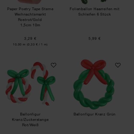
Paper Poetry Tape Sterne
Folienballon Haarreifen mit
Weihnachtsmarkt
Schleifen 6 Stück
Rostrot/Gold
1,5cm 10m
3,29 €
5,99 €
Inhalt:
10,00 m
(0,33 € / 1 m)
Ballonfigur Kranz/Zuckerstange Rot/Weiß
Ballonfigur Kranz
Ballonfigur
Ballonfigur Kranz Grün
Kranz/Zuckerstange
Rot/Weiß