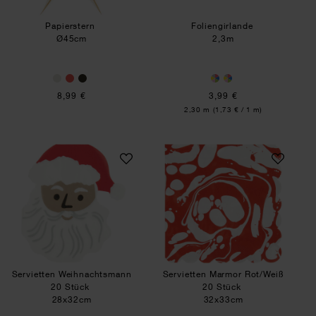
Papierstern
Foliengirlande
Ø45cm
2,3m
8,99 €
3,99 €
Inhalt:
2,30 m
(1,73 € / 1 m)
Servietten Weihnachtsmann 20 Stück
Servietten Marmor
Servietten Weihnachtsmann
Servietten Marmor Rot/Weiß
20 Stück
20 Stück
28x32cm
32x33cm