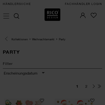
HÄNDLERSUCHE
FACHHÄNDLER LOGIN
Eine Kategorie zurück navigieren
Kollektionen
Weihnachtsmarkt
Party
PARTY
Filter
Sortierung
1
2
Tattoos Weihnachtsmarkt
Tattoos Weihnach