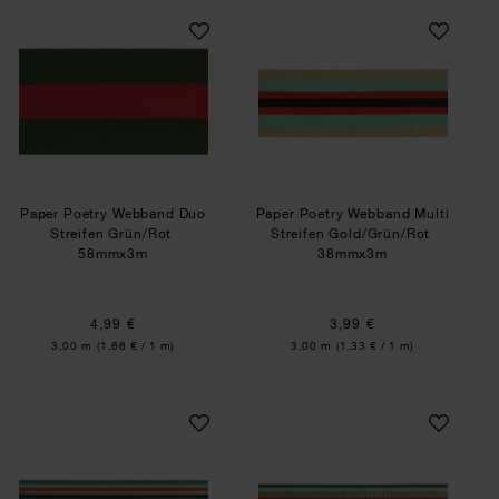
Paper Poetry Webband Duo Streifen Grün/Rot
Paper Poetry Webb
Paper Poetry Webband Duo
Paper Poetry Webband Multi
Streifen Grün/Rot
Streifen Gold/Grün/Rot
58mmx3m
38mmx3m
4,99 €
3,99 €
Inhalt:
Inhalt:
3,00 m
(1,66 € / 1 m)
3,00 m
(1,33 € / 1 m)
Paper Poetry Webband Multi Streifen Grün/Rot/
Paper Poetry Webb