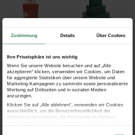
Zustimmung
Details
Über Cookies
Geschenkboxen-Set
Paper Poetry
Weihnachtsmann
Papierschachtel Set Raster
4-teilig
4-teilig
Ihre Privatsphäre ist uns wichtig
Wenn Sie unsere Website besuchen und auf „Alle
akzeptieren“ klicken, verwenden wir Cookies, um Daten
14,99 €
6,99 €
für aggregierte Statistiken über unsere Website und
Marketing-Kampagnen zu sammeln sowie personalisierte
Werbung auf Drittseiten und in sozialen Medien
Paper Poetry Papierschachtel Sterne Set Mix
Paper Poetry Taf
anzuzeigen.
Klicken Sie auf „Alle ablehnen“, verwenden wir Cookies
ausschließlich, um die Benutzerfreundlichkeit der
Website sicherzustellen, die Reichweite im Rahmen
aggregierter Statistiken zu messen und Ihre Auswahl für
zukünftige Besuche zu speichern.
Einwilligungsauswahl