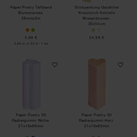
Paper Poetry Taftband
Stickpackung Gezählter
Blumenwiese
Kreuzstich Schleife
38mmx3m
Wiesenblumen
30x54cm
3,99 €
24,99 €
Inhalt:
3,00 m
(1,33 € / 1 m)
Paper Poetry 3D Radiergummi Wolke
Paper Poetry 3D 
Paper Poetry 3D
Paper Poetry 3D
Radiergummi Wolke
Radiergummi Herz
21x16x60mm
21x16x60mm