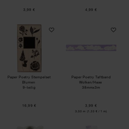
3,99 €
4,99 €
Paper Poetry Stempelset Blumen
Paper Poetry Taf
Paper Poetry Stempelset
Paper Poetry Taftband
Blumen
Wolken/Hase
9-teilig
38mmx3m
16,99 €
3,99 €
Inhalt:
3,00 m
(1,33 € / 1 m)
Vase Schleife auf Kugel
Paper Poetry Ges