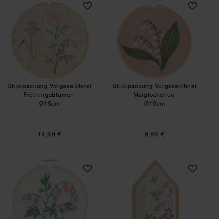
SET
SET
Stickpackung Vorgezeichnet
Stickpackung Vorgezeichnet
Frühlingsblumen
Maiglöckchen
Ø15cm
Ø10cm
14,99 €
9,99 €
Stickpackung Gezählter Kreuzstich Tränendes H
Stickpackung Vor
SET
SET