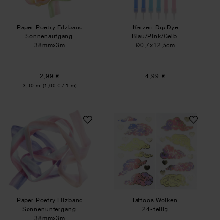
Paper Poetry Filzband
Kerzen Dip Dye
Sonnenaufgang
Blau/Pink/Gelb
38mmx3m
Ø0,7x12,5cm
2,99 €
4,99 €
Inhalt:
3,00 m
(1,00 € / 1 m)
Paper Poetry Filzband Sonnenuntergang
Tattoos Wolken
Paper Poetry Filzband
Tattoos Wolken
Sonnenuntergang
24-teilig
38mmx3m