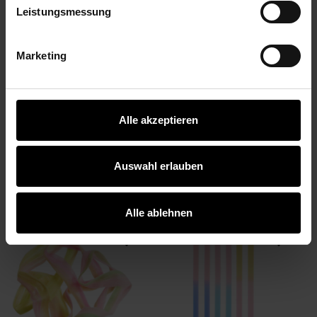
Leistungsmessung
Marketing
Alle akzeptieren
Papiersticker The Sky is the
Kerze Dip Dye
Limit 4 Bögen
Ø2x23cm
Auswahl erlauben
3,49 €
2,99 €
Alle ablehnen
Paper Poetry Filzband Sonnenaufgang
Kerzen Dip Dye Bl