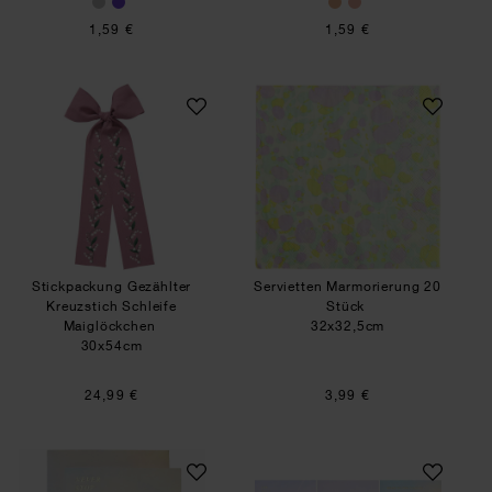
1,59 €
1,59 €
Stickpackung Gezählter Kreuzstich Schleife Ma
Servietten Marmor
SET
Stickpackung Gezählter
Servietten Marmorierung 20
Kreuzstich Schleife
Stück
Maiglöckchen
32x32,5cm
30x54cm
24,99 €
3,99 €
Grußkarte Sky Never stop dreaming
Paper Poetry Notiz