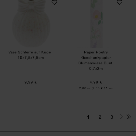
Vase Schleife auf Kugel
Paper Poetry
10x7,5x7,5cm
Geschenkpapier
Blumenwiese Bunt
0,7x2m
9,99 €
4,99 €
Inhalt:
2,00 m
(2,50 € / 1 m)
1
2
3