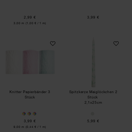
2,99 €
3,99 €
Inhalt:
3,00 m
(1,00 € / 1 m)
Knitter Papierbänder 3 Stück
Spitzkerze Maiglö
NEU
Knitter Papierbänder 3
Spitzkerze Maiglöckchen 2
Stück
Stück
2,1x25cm
3,99 €
5,99 €
Inhalt:
9,00 m
(0,44 € / 1 m)