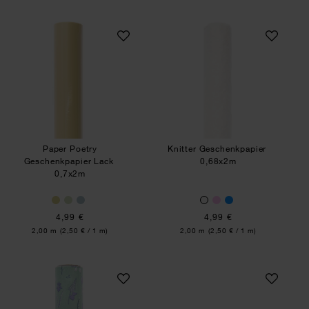
Paper Poetry Geschenkpapier Lack
Knitter Geschenkp
Paper Poetry
Knitter Geschenkpapier
Geschenkpapier Lack
0,68x2m
0,7x2m
4,99 €
4,99 €
Inhalt:
Inhalt:
2,00 m
(2,50 € / 1 m)
2,00 m
(2,50 € / 1 m)
Geschenkpapier Blumenwiese
Paper Poetry Taft