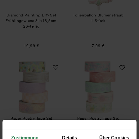
Diamond Painting DIY-Set
Folienballon Blumenstrauß
Frühlingswiese 31x18,5cm
1 Stück
26-teilig
19,99 €
7,99 €
Paper Poetry Tape Set Himmel 5 Stück
Paper Poetry Tape
Paper Poetry Tape Set
Paper Poetry Tape Set
Himmel 5 Stück
Blumen pastell 5 Stück
1,5cmx10m
1,5cmx10m
Zustimmung
Details
Über Cookies