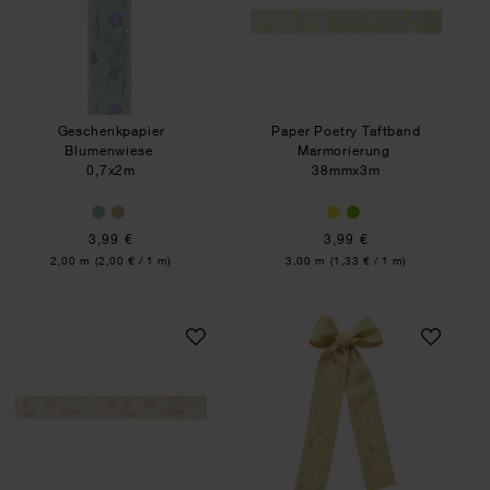
Geschenkpapier
Paper Poetry Taftband
Blumenwiese
Marmorierung
0,7x2m
38mmx3m
3,99 €
3,99 €
Inhalt:
Inhalt:
2,00 m
(2,00 € / 1 m)
3,00 m
(1,33 € / 1 m)
Paper Poetry Taftband Blumenwiese
Stickpackung Gezä
SET