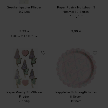
Geschenkpapier Flieder
Paper Poetry Notizbuch S
0,7x2m
Himmel 80 Seiten
100g/m²
3,99 €
9,99 €
Inhalt:
2,00 m
(2,00 € / 1 m)
Paper Poetry 3D-Sticker Flieder
Pappteller Schnee
Paper Poetry 3D-Sticker
Pappteller Schneeglöckchen
Flieder
8 Stück
7-teilig
Ø23cm