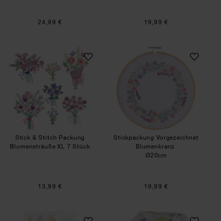
24,99 €
19,99 €
Stick & Stitch Packung Blumensträuße XL 7 Stü
Stickpackung Vor
SET
SET
Stick & Stitch Packung
Stickpackung Vorgezeichnet
Blumensträuße XL 7 Stück
Blumenkranz
Ø20cm
13,99 €
19,99 €
Paper Poetry Gelsticker Blumen pastell 1 Bogen
Washi Sticker Blu