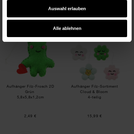
Auswahl erlauben
5,49 €
3,99 €
Alle ablehnen
Aufhänger Filz-Frosch 2D Grün
Aufhänger Filz-So
Aufhänger Filz-Frosch 2D
Aufhänger Filz-Sortiment
Grün
Cloud & Bloom
5,8x5,8x1,2cm
4-teilig
2,49 €
15,99 €
Aufhänger Filz-Herz 3D mit Gesicht Rot
Aufhänger Filz-S