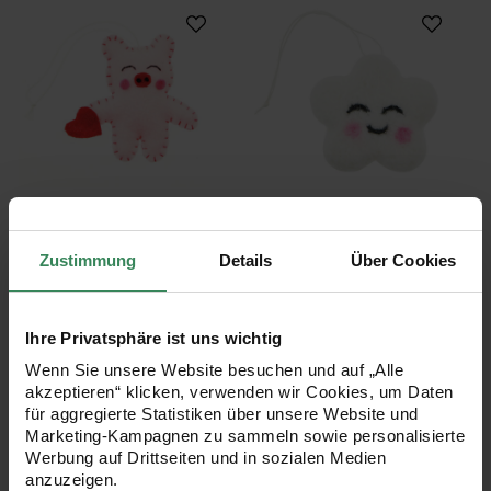
Aufhänger Filz-Schwein 2D Rosa
Aufhänger Filz-Wo
Aufhänger Filz-Schwein 2D
Aufhänger Filz-Wolke 3D
Rosa
mit Gesicht Weiß
5,8x5,8x1,2cm
4,5x5x2cm
Zustimmung
Details
Über Cookies
2,49 €
3,99 €
Ihre Privatsphäre ist uns wichtig
Wenn Sie unsere Website besuchen und auf „Alle
Aufhänger Filz-Biene 3D Gelb
Aufhänger Filz-S
akzeptieren“ klicken, verwenden wir Cookies, um Daten
für aggregierte Statistiken über unsere Website und
Marketing-Kampagnen zu sammeln sowie personalisierte
Werbung auf Drittseiten und in sozialen Medien
anzuzeigen.