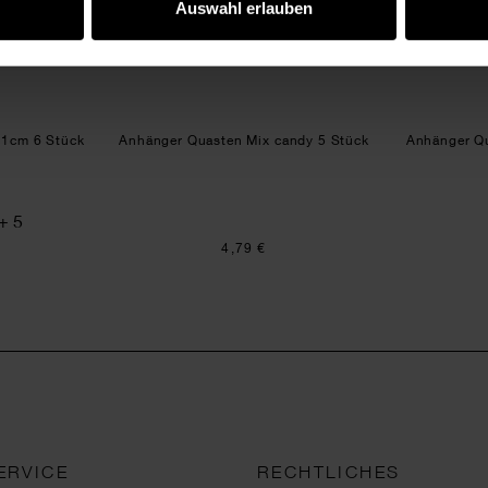
Auswahl erlauben
,1cm 6 Stück
Anhänger Quasten Mix candy 5 Stück
Anhänger Qu
+ 5
4,79 €
ERVICE
RECHTLICHES