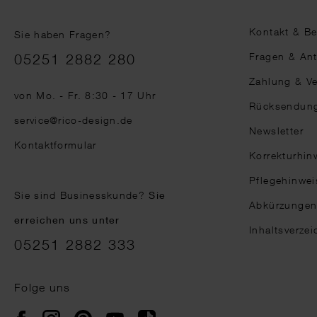
Kontakt & B
Sie haben Fragen?
Telefonnummer
Fragen & An
05251 2882 280
Zahlung & V
von Mo. - Fr. 8:30 - 17 Uhr
Rücksendun
service@rico-design.de
Newsletter
Kontaktformular
Korrekturhin
Pflegehinwei
Sie sind Businesskunde?
Sie
Abkürzunge
erreichen uns unter
Inhaltsverzei
05251 2882 333
Folge uns
Instagram
Pinterest
YouTube
TikTok
Facebook