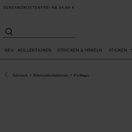
VERSANDKOSTENFREI AB 34,99 €
NEU
KOLLEKTIONEN
STRICKEN & HÄKELN
STICKEN
Neu general.openMenu
Kollektionen general.openMe
Stricken 
Eine Kategorie zurück navigieren
Schmuck
Schmuckkollektionen
It's Magic