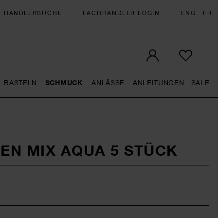
HÄNDLERSUCHE
FACHHÄNDLER LOGIN
ENG
FR
BASTELN
SCHMUCK
ANLÄSSE
ANLEITUNGEN
SALE
eral.openMenu
Künstlerbedarf general.openMenu
Basteln general.openMenu
Schmuck general.openMenu
Anlässe general.op
Anleit
S
EN MIX AQUA 5 STÜCK