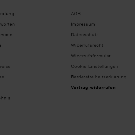
eratung
AGB
tworten
Impressum
ersand
Datenschutz
g
Widerrufsrecht
Widerrufsformular
weise
Cookie Einstellungen
se
Barrierefreiheitserklärung
n
Vertrag widerrufen
chnis