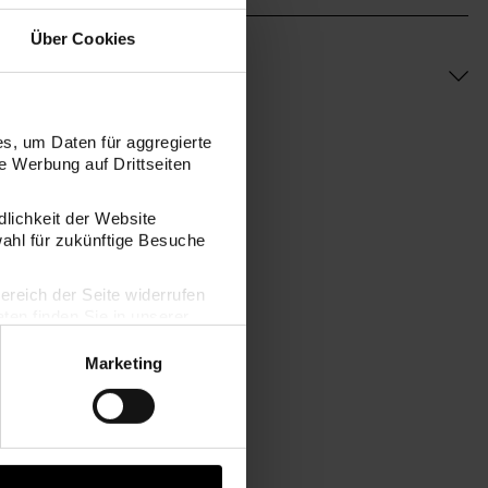
Über Cookies
s, um Daten für aggregierte
 Werbung auf Drittseiten
dlichkeit der Website
wahl für zukünftige Besuche
bereich der Seite widerrufen
en finden Sie in unserer
 Stück
Anhänger Quasten Mix mehrfarbig 5 Stück
Marketing