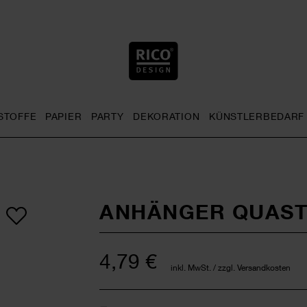
STOFFE
PAPIER
PARTY
DEKORATION
KÜNSTLERBEDARF
nu
& Häkeln general.openMenu
Sticken general.openMenu
Stoffe general.openMenu
Papier general.openMenu
Party general.openMenu
Dekoration gen
ANHÄNGER QUAST
4,79 €
inkl. MwSt. / zzgl. Versandkosten