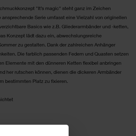
hmuckkonzept "It’s magic" steht ganz im Zeichen
 ansprechende Serie umfasst eine Vielzahl von originellen
rzichtbare Basics wie z.B. Gliederarmbänder und -ketten,
as Konzept lädt dazu ein, abwechslungsreiche
ommer zu gestalten. Dank der zahlreichen Anhänger
keiten. Die farblich passenden Federn und Quasten setzen
nen Elemente mit den dünneren Ketten flexibel anbringen
nd her rutschen können, dienen die dickeren Armbänder
em bestimmten Platz zu fixieren.
ichtet