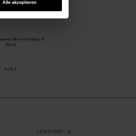
Alle akzeptieren
asten Mix mehrfarbig 5
Stück
4,79 €
VERSAND- &