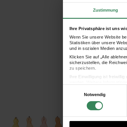
Zustimmung
Ihre Privatsphäre ist uns wi
Wenn Sie unsere Website bes
Statistiken über unsere Web
und in sozialen Medien anzu
Klicken Sie auf „Alle ablehn
sicherzustellen, die Reichwe
zu speichern.
Ihre Einwilligung ist freiwil
werden. Weitere Information
Einwilligungsauswahl
Datenschutzerklärung.
Anhänger Quasten Mix ocker 5 Stück
Mini
Notwendig
Impressum
Datenschutz