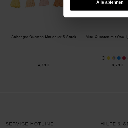
Alle ablehnen
Anhänger Quasten Mix ocker 5 Stück
Mini-Quasten mit Öse 1
4,79 €
3,79 €
SERVICE HOTLINE
HILFE & S