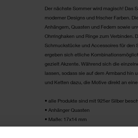
Der nächste Sommer wird magisch! Das Sc
moderner Designs und frischer Farben. Die
Anhängern, Quasten und Federn sowie unve
Ohrringhaken und Ringe zum Verbinden. D
Schmuckstücke und Accessoires für den S
ergeben sich etliche Kombinationsmöglich
gezielt Akzente. Während sich die einzel
lassen, sodass sie auf dem Armband hin u
und Ketten dazu, die Motive direkt an ein
•
alle Produkte sind mit 925er Silber besch
•
Anhänger Quasten
•
Maße: 17x14 mm
•
Inhalt: 5 Stück