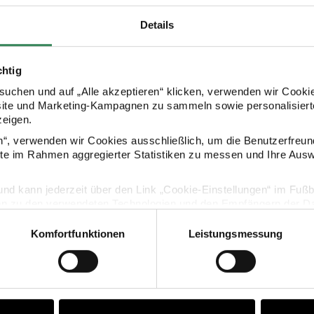
Details
HERSTELLER
chtig
uchen und auf „Alle akzeptieren“ klicken, verwenden wir Cookie
site und Marketing-Kampagnen zu sammeln sowie personalisierte
zeigen.
en“, verwenden wir Cookies ausschließlich, um die Benutzerfreun
ite im Rahmen aggregierter Statistiken zu messen und Ihre Aus
KAUFEMPFEHLUNG
lig und kann jederzeit über den Link „Cookie-Einstellungen“ im Fuß
en zu den verwendeten Technologien und den Empfängern der Dat
-Quasten mit Öse 1,1cm 6 Stück
Anhänger Quasten Mix candy 5
Komfortfunktionen
Leistungsmessung
Vertrag widerrufen