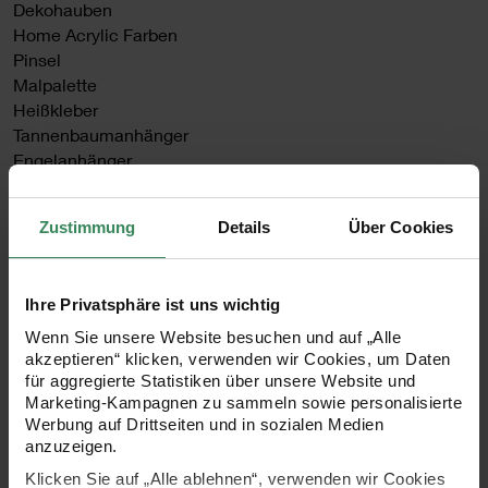
Dekohauben
Home Acrylic Farben
Pinsel
Malpalette
Heißkleber
Tannenbaumanhänger
Engelanhänger
Kleine Motiv-Wäscheklammern
Pappschachteln
Zustimmung
Details
Über Cookies
Streichholzschachteln
Juteschnur
Schere
Ihre Privatsphäre ist uns wichtig
Wenn Sie unsere Website besuchen und auf „Alle
Hilfreich sind auch:
akzeptieren“ klicken, verwenden wir Cookies, um Daten
Malunterlage
für aggregierte Statistiken über unsere Website und
Diverse Tücher zum Reinigen
Marketing-Kampagnen zu sammeln sowie personalisierte
Pigmentliner
Werbung auf Drittseiten und in sozialen Medien
Karte (weiß)
anzuzeigen.
Mini Briefumschläge
Klicken Sie auf „Alle ablehnen“, verwenden wir Cookies