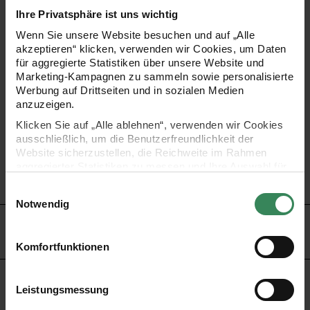
Streifzüge durch die Natur noch mehr Freude. Die
Ihre Privatsphäre ist uns wichtig
Feldstaffelei ist optimal zusammenklappbar und dadurch
Wenn Sie unsere Website besuchen und auf „Alle
akzeptieren“ klicken, verwenden wir Cookies, um Daten
super zu transportieren.
für aggregierte Statistiken über unsere Website und
Marketing-Kampagnen zu sammeln sowie personalisierte
Werbung auf Drittseiten und in sozialen Medien
anzuzeigen.
- Material: Buche geölt
Klicken Sie auf „Alle ablehnen“, verwenden wir Cookies
- maximale Leinwandhöhe: 30-85 cm
ausschließlich, um die Benutzerfreundlichkeit der
- Größe: 180x88x82 cm
Website sicherzustellen, die Reichweite im Rahmen
aggregierter Statistiken zu messen und Ihre Auswahl für
- Gewicht: ca. 3,6 kg
zukünftige Besuche zu speichern.
Einwilligungsauswahl
Ihre Einwilligung ist freiwillig und kann jederzeit über den
Notwendig
Link „Cookie-Einstellungen“ im Fußbereich der Seite
HERSTELLER
widerrufen werden. Weitere Informationen zu den
verwendeten Technologien und den Empfängern der
Komfortfunktionen
Daten finden Sie in unserer Datenschutzerklärung.
Impressum
Datenschutz
Vertrag widerrufen
KAUFEMPFEHLUNG
Leistungsmessung