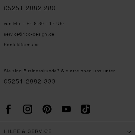
Telefonnummer
05251 2882 280
von Mo. - Fr. 8:30 - 17 Uhr
service@rico-design.de
Kontaktformular
Sie sind Businesskunde?
Sie erreichen uns unter
05251 2882 333
Facebook
Instagram
Pinterest
YouTube
TikTok
HILFE & SERVICE