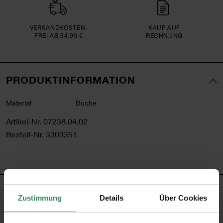
VERSAND­KOSTEN­
KAUF AUF
FREI AB 34,99 €
RECHNUNG
PRODUKTINFORMATION
Material
Buche
Artikel-Nr.
07238.04.02
Bestell-Nr.
3303351
PRODUKTBESCHREIBUNG
Zustimmung
Details
Über Cookies
Mit dieser Feldstaffelei machen Ihre künstlerischen