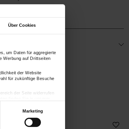
Grundierfarbe
lpappen, Holz und Papier
Über Cookies
s, um Daten für aggregierte
 Werbung auf Drittseiten
dlichkeit der Website
wahl für zukünftige Besuche
bereich der Seite widerrufen
en finden Sie in unserer
Marketing
Prato Malkarton
ART Keilrahmenset 3