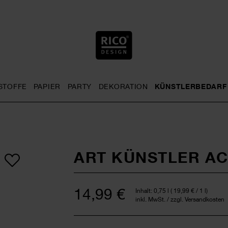
STOFFE
PAPIER
PARTY
DEKORATION
KÜNSTLERBEDARF
nu
& Häkeln general.openMenu
Sticken general.openMenu
Stoffe general.openMenu
Papier general.openMenu
Party general.openMenu
Dekoration gene
ART KÜNSTLER A
14,99 €
Inhalt:
0,75 l
(
19,99 €
/ 1 l)
inkl. MwSt. / zzgl. Versandkosten