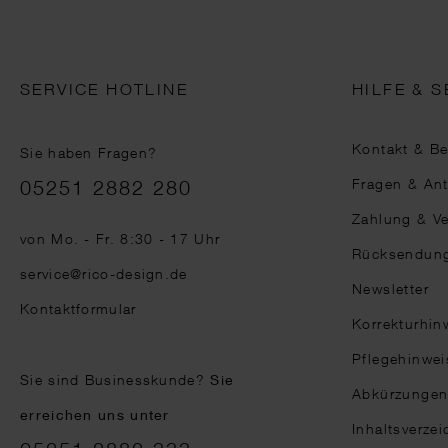
SERVICE HOTLINE
HILFE & S
Kontakt & B
Sie haben Fragen?
Telefonnummer
Fragen & An
05251 2882 280
Zahlung & V
von Mo. - Fr. 8:30 - 17 Uhr
Rücksendun
service@rico-design.de
Newsletter
Kontaktformular
Korrekturhin
Pflegehinwei
Sie sind Businesskunde?
Sie
Abkürzunge
erreichen uns unter
Inhaltsverzei