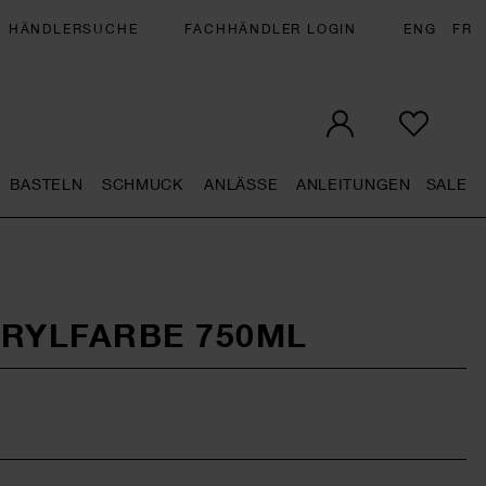
HÄNDLERSUCHE
FACHHÄNDLER LOGIN
ENG
FR
BASTELN
SCHMUCK
ANLÄSSE
ANLEITUNGEN
SALE
ral.openMenu
Künstlerbedarf general.openMenu
Basteln general.openMenu
Schmuck general.openMenu
Anlässe general.op
Anleit
S
CRYLFARBE 750ML