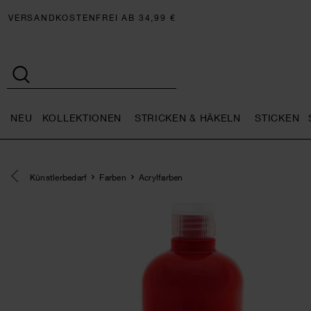
VERSANDKOSTENFREI AB 34,99 €
NEU
KOLLEKTIONEN
STRICKEN & HÄKELN
STICKEN
Neu general.openMenu
Kollektionen general.openMe
Stricken 
Eine Kategorie zurück navigieren
Künstlerbedarf
Farben
Acrylfarben