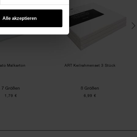
Alle akzeptieren
ato Malkarton
ART Keilrahmenset 3 Stück
7 Größen
8 Größen
1,79 €
6,99 €