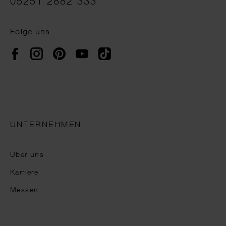
05251 2882 333
Folge uns
Instagram
Pinterest
YouTube
TikTok
Facebook
UNTERNEHMEN
Über uns
Karriere
Messen