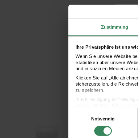
Zustimmung
Ihre Privatsphäre ist uns wi
Wenn Sie unsere Website bes
Statistiken über unsere Web
und in sozialen Medien anzu
Klicken Sie auf „Alle ablehn
sicherzustellen, die Reichwe
zu speichern.
Ihre Einwilligung ist freiwil
werden. Weitere Information
Einwilligungsauswahl
Datenschutzerklärung.
Notwendig
Impressum
Datenschutz
en
ART Künstler Acrylfarbe 100ml
ART 