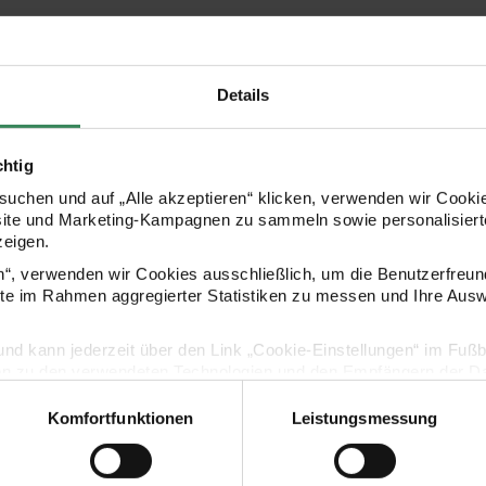
die Farben eigenen sich sehr gut als 
ideal auf bespannten Keilrahmen, Ma
Details
HERSTELLER
chtig
uchen und auf „Alle akzeptieren“ klicken, verwenden wir Cookie
site und Marketing-Kampagnen zu sammeln sowie personalisierte
zeigen.
en“, verwenden wir Cookies ausschließlich, um die Benutzerfreun
ite im Rahmen aggregierter Statistiken zu messen und Ihre Aus
lig und kann jederzeit über den Link „Cookie-Einstellungen“ im Fuß
en zu den verwendeten Technologien und den Empfängern der Dat
KAUFEMPFEHLUNG
Komfortfunktionen
Leistungsmessung
Vertrag widerrufen
Künstler Acrylfarbe 250ml
Super Canvas Keilrahmen