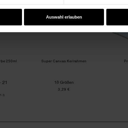
Auswahl erlauben
arbe 250ml
Super Canvas Keilrahmen
Pr
+ 21
18 Größen
3,29 €
1 l)