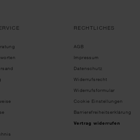
ERVICE
RECHTLICHES
eratung
AGB
tworten
Impressum
ersand
Datenschutz
g
Widerrufsrecht
Widerrufsformular
weise
Cookie Einstellungen
se
Barrierefreiheitserklärung
n
Vertrag widerrufen
chnis