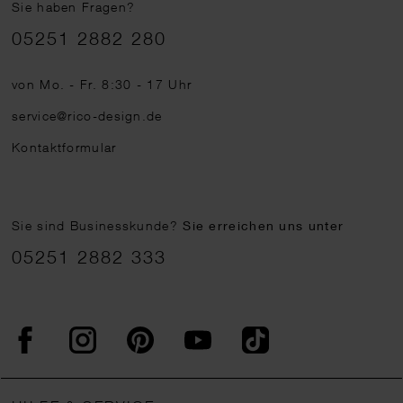
Sie haben Fragen?
Telefonnummer
05251 2882 280
von Mo. - Fr. 8:30 - 17 Uhr
service@rico-design.de
Kontaktformular
Sie sind Businesskunde?
Sie erreichen uns unter
05251 2882 333
Facebook
Instagram
Pinterest
YouTube
TikTok