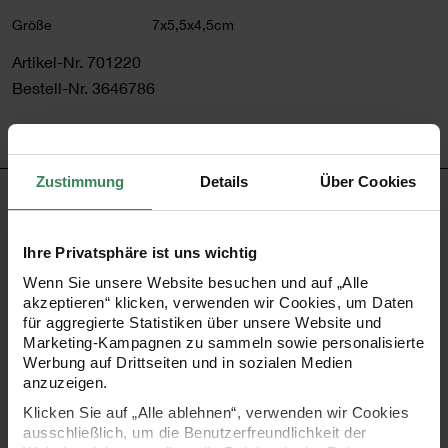
Größe
7x5,5x4,5cm
Artikel-Nr.
701220
Bestell-Nr.
3646786
Zustimmung
Details
Über Cookies
PRODUKTBESCHREIBUNG
Dieser entzückende Filz-Aufhänger als Küken in Eierform
Ihre Privatsphäre ist uns wichtig
Wenn Sie unsere Website besuchen und auf „Alle
bringt den Charme des Frühlings in die eigenen vier
akzeptieren“ klicken, verwenden wir Cookies, um Daten
Wände! Dieses Deko-Element ist ein echter Hingucker und
für aggregierte Statistiken über unsere Website und
Marketing-Kampagnen zu sammeln sowie personalisierte
sorgt mit seinem verspielten Design sofort für gute Laune.
Werbung auf Drittseiten und in sozialen Medien
Ob als fröhliche Osterdekoration, zum Anhängen an
anzuzeigen.
Sträußen oder als liebevolles Geschenk für die Liebsten –
Klicken Sie auf „Alle ablehnen“, verwenden wir Cookies
ausschließlich, um die Benutzerfreundlichkeit der
das weiße Filz-Küken bringt die Frühlingsstimmung nach