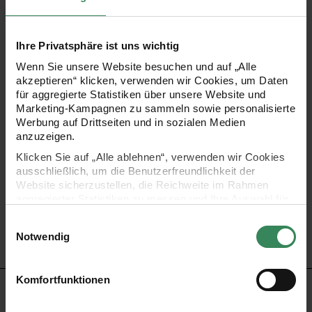
Das braune Filz-Rentier im 2D-Design ist aus 100%
Ihre Privatsphäre ist uns wichtig
Polyester gefertigt und bringt eine verspielte, aber festliche
Wenn Sie unsere Website besuchen und auf „Alle
Note mit in die Weihnachtsdekoration. Ein bezaubernder
akzeptieren“ klicken, verwenden wir Cookies, um Daten
für aggregierte Statistiken über unsere Website und
Anhänger für die Weihnachtsfeierlichkeiten.
Marketing-Kampagnen zu sammeln sowie personalisierte
Werbung auf Drittseiten und in sozialen Medien
anzuzeigen.
- ideal zum Dekorieren in der Weihnachtszeit
Klicken Sie auf „Alle ablehnen“, verwenden wir Cookies
- Motiv: Rentier
ausschließlich, um die Benutzerfreundlichkeit der
- Farbe: Braun
Website sicherzustellen, die Reichweite im Rahmen
aggregierter Statistiken zu messen und Ihre Auswahl für
- Größe: 9x6x0,4cm
zukünftige Besuche zu speichern.
Einwilligungsauswahl
- Material: Filz
Ihre Einwilligung ist freiwillig und kann jederzeit über den
Notwendig
- Inhalt: 1 Stück
Link „Cookie-Einstellungen“ im Fußbereich der Seite
widerrufen werden. Weitere Informationen zu den
verwendeten Technologien und den Empfängern der
Komfortfunktionen
Daten finden Sie in unserer Datenschutzerklärung.
HERSTELLER
Impressum
Datenschutz
Vertrag widerrufen