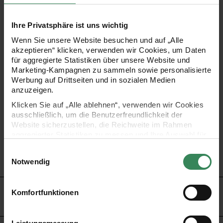
Dieser bezaubernde Stern-Aufhänger aus roten und weißen
Ihre Privatsphäre ist uns wichtig
Filzkugeln besteht zu 100% aus Schafwolle und bringt
Wenn Sie unsere Website besuchen und auf „Alle
akzeptieren“ klicken, verwenden wir Cookies, um Daten
weihnachtliche Freude in jedes Zuhause.
für aggregierte Statistiken über unsere Website und
Marketing-Kampagnen zu sammeln sowie personalisierte
Werbung auf Drittseiten und in sozialen Medien
- perfekt zum Dekorieren in der Weihnachtszeit
anzuzeigen.
- Motiv: Stern aus Kugeln
Klicken Sie auf „Alle ablehnen“, verwenden wir Cookies
- Farbe: Rot/Weiß
ausschließlich, um die Benutzerfreundlichkeit der
Website sicherzustellen, die Reichweite im Rahmen
- Größe: 13x12,5x1,5cm
aggregierter Statistiken zu messen und Ihre Auswahl für
- Material: Filz
zukünftige Besuche zu speichern.
Einwilligungsauswahl
- Inhalt: 1 Stück
Ihre Einwilligung ist freiwillig und kann jederzeit über den
Notwendig
Link „Cookie-Einstellungen“ im Fußbereich der Seite
widerrufen werden. Weitere Informationen zu den
verwendeten Technologien und den Empfängern der
HERSTELLER
Komfortfunktionen
Daten finden Sie in unserer Datenschutzerklärung.
Impressum
Datenschutz
Vertrag widerrufen