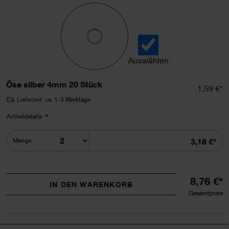
Auswählen
Öse silber 4mm 20 Stück a
Öse silber 4mm 20 Stück
Einzelpr
1,59 €*
Lieferzeit: ca. 1-3 Werktage
Artikeldetails
Summe
Menge:
3,18 €*
8,76 €*
IN DEN WARENKORB
Gesamtpreis